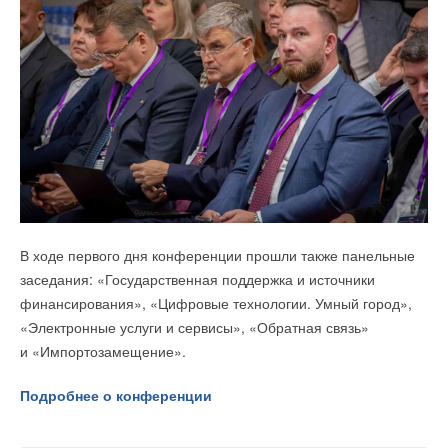
Подробнее о конференции
В ходе первого дня конференции прошли также панельные
заседания: «Государственная поддержка и источники
Читайте по теме:
финансирования», «Цифровые технологии. Умный город»,
→
«Электронные услуги и сервисы», «Обратная связь»
21-й ежегодный форум «ЦОД-2026»
НОВОСТИ СОК 5 АВГУСТА 2026
и «Импортозамещение».
→
Корпорация «Термекс» представила передовой опыт
роботизации участникам проекта «Промтуризм.РФ»
НОВОСТИ СОК 4 АВГУСТА 2026
Подробнее о конференции
→
«РУСКЛИМАТ Fest 2026» в Уфе собрал свыше 700
профи климатической отрасли
НОВОСТИ СОК 3 АВГУСТА 2026