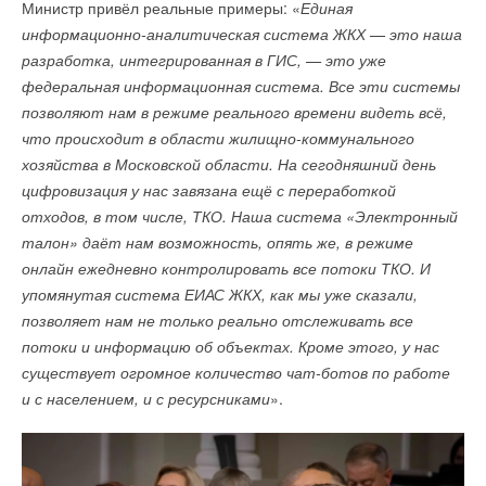
Министр привёл реальные примеры: «
Единая
информационно-аналитическая система ЖКХ — это наша
разработка, интегрированная в ГИС, — это уже
Уведомления отключены
федеральная информационная система. Все эти системы
Комментарии
позволяют нам в режиме реального времени видеть всё,
что происходит в области жилищно-коммунального
В этой теме еще нет комментариев
хозяйства в Московской области. На сегодняшний день
цифровизация у нас завязана ещё с переработкой
отходов, в том числе, ТКО. Наша система «Электронный
Добавить комментарий
талон» даёт нам возможность, опять же, в режиме
Оператор мероприятия ООО «Клуб Урбаниус» — первый
онлайн ежедневно контролировать все потоки ТКО. И
Ваше имя *
бизнес-клуб, объединяющий собственников и топ-
упомянутая система ЕИАС ЖКХ, как мы уже сказали,
менеджеров индустрии строительства, развития
позволяет нам не только реально отслеживать все
и цифровизации городов.
Ваш E-mail *
потоки и информацию об объектах. Кроме этого, у нас
существует огромное количество чат-ботов по работе
и с населением, и с ресурсниками
».
Текст комментария