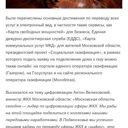
стендом испытания радиаторов, который будет введен
в эксплуатацию до конца 2022 года.
Были перечислены основные достижения по переводу всех
Создание на территории «Русклимат ИКСЭл» научно-
услуг в электронный вид, в частности такие сервисы, как
исследовательского института позволит открыть до 100
«Карта свободных мощностей» для бизнеса, Единая
новых рабочих мест для инженеров и конструкторов.
дежурно-диспетчерская служба (ЕДДС), «Карта
коммунальных услуг МКД» для жителей Московской области,
«
Сегодня мы уже начали проведение определительных
президентский проект «Социальная газификация», в рамках
испытаний для нужд завода ВентИжМаш, но основная
которого подать заявку на подключение дома к газу можно
задача — это получение аккредитации для
также онлайн: на портале единого оператора газификации
сертификационных испытаний, что значительно
(Газпром), на Госуслугах и на сайте регионального
упростит процедуру оформления документов
оператора газификации (Мособлгаз).
на продукцию резидентов Технопарка
», — сказал
генеральный директор НИИ «ИКСЭл»
Андрей Арбатский
.
Высказался на тему цифровизации Антон Велиховский,
министр ЖКХ Московской области: «
Московская область
сегодня — лидер по цифровизации сферы ЖКХ. Мы рады
на этой площадке поделиться с коллегами нашими
Читайте по теме:
передовыми наработками. В Подмосковье мы успешно
решаем задачи по переводу сферы ЖКХ в «цифру», что
→
В рамках большого события была организована выставка
«РУСКЛИМАТ Fest 2026» в Уфе собрал свыше 700