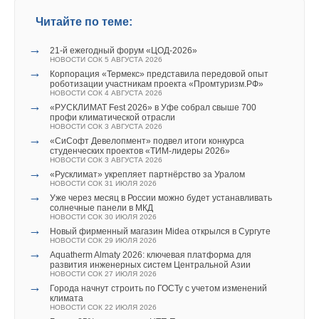
→
«СиСофт Девелопмент» подвел итоги конкурса
студенческих проектов «ТИМ-лидеры 2026»
Читайте по теме:
НОВОСТИ СОК 3 АВГУСТА 2026
→
«Русклимат» укрепляет партнёрство за Уралом
→
НОВОСТИ СОК 31 ИЮЛЯ 2026
21-й ежегодный форум «ЦОД-2026»
→
НОВОСТИ СОК 5 АВГУСТА 2026
Уже через месяц в России можно будет устанавливать
→
солнечные панели в МКД
Корпорация «Термекс» представила передовой опыт
НОВОСТИ СОК 30 ИЮЛЯ 2026
роботизации участникам проекта «Промтуризм.РФ»
→
НОВОСТИ СОК 4 АВГУСТА 2026
Новый фирменный магазин Midea открылся в Сургуте
→
НОВОСТИ СОК 29 ИЮЛЯ 2026
«РУСКЛИМАТ Fest 2026» в Уфе собрал свыше 700
→
профи климатической отрасли
Aquatherm Almaty 2026: ключевая платформа для
НОВОСТИ СОК 3 АВГУСТА 2026
развития инженерных систем Центральной Азии
→
НОВОСТИ СОК 27 ИЮЛЯ 2026
«СиСофт Девелопмент» подвел итоги конкурса
→
студенческих проектов «ТИМ-лидеры 2026»
Города начнут строить по ГОСТу с учетом изменений
НОВОСТИ СОК 3 АВГУСТА 2026
климата
→
НОВОСТИ СОК 22 ИЮЛЯ 2026
«Русклимат» укрепляет партнёрство за Уралом
→
НОВОСТИ СОК 31 ИЮЛЯ 2026
Более 85% котельных и ЦТП Подмосковья передают
→
данные в систему мониторинга
Уже через месяц в России можно будет устанавливать
НОВОСТИ СОК 21 ИЮЛЯ 2026
солнечные панели в МКД
НОВОСТИ СОК 30 ИЮЛЯ 2026
→
Новый фирменный магазин Midea открылся в Сургуте
НОВОСТИ СОК 29 ИЮЛЯ 2026
→
Aquatherm Almaty 2026: ключевая платформа для
развития инженерных систем Центральной Азии
НОВОСТИ СОК 27 ИЮЛЯ 2026
→
Города начнут строить по ГОСТу с учетом изменений
Уведомления отключены
климата
НОВОСТИ СОК 22 ИЮЛЯ 2026