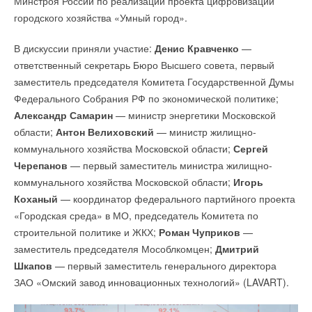
Минстроя России по реализации проекта цифровизации
к.т.н. Андрея Арбатского. Основными задачами
председатель Ассоциации «Мособлтеплоэнерго». В
городского хозяйства «Умный город».
подразделения были разработки для собственного
обсуждении приняли участие:
Александр Самарин
—
производства и испытаний продукции Холдинга. Среди
министр энергетики МО;
Ольга Роганова
— первый
В дискуссии приняли участие:
Денис Кравченко
—
Уведомления отключены
успешных проектов, которые реализованы и запущены
заместитель министра энергетики МО;
Игорь
Коханый
—
ответственный секретарь Бюро Высшего совета, первый
в серийное производство можно выделить создание
Комментарии
депутат Московской областной фракции «Единая Россия»,
заместитель председателя Комитета Государственной Думы
гидромодулей и комплексных систем автоматизации
координатор федерального партийного проекта «Городская
Федерального Собрания РФ по экономической политике;
холодильных центров; секций обеззараживания
среда» в МО, председатель Комитета по строительной
В этой теме еще нет комментариев
Александр Самарин
— министр энергетики Московской
и увлажнения для вентиляционных установок,
политике и ЖКХ;
Евгений Подлипенский
— заместитель
области;
Антон Велиховский
— министр жилищно-
взрывобезопасное исполнение вентиляционного
министра инвестиций промышленности и науки МО;
Виктор
коммунального хозяйства Московской области;
Сергей
оборудования.
Добавить комментарий
Семенов
— президент НП «Российское теплоснабжение»
Черепанов
— первый заместитель министра жилищно-
и
Владимир Китайкин
— президент АНО «НИИ Судебной
коммунального хозяйства Московской области;
Игорь
Ваше имя *
Научно-исследовательский институт — это широкий набор
Экспертизы».
Коханый
— координатор федерального партийного проекта
конструкторских компетенций и лабораторный комплекс,
«Городская среда» в МО, председатель Комитета по
который позволит как разрабатывать новое оборудование,
Ваш E-mail *
строительной политике и ЖКХ;
Роман Чуприков
—
так и совершенствовать уже существующее, а также
заместитель председателя Мособлкомцен;
Дмитрий
подтверждать заявленные ранее характеристики приборов.
Шкапов
— первый заместитель генерального директора
На его базе будет реализовываться уникальная для России
Текст комментария
ЗАО «Омский завод инновационных технологий» (LAVART).
программа прикладных и фундаментальных научных
исследований.