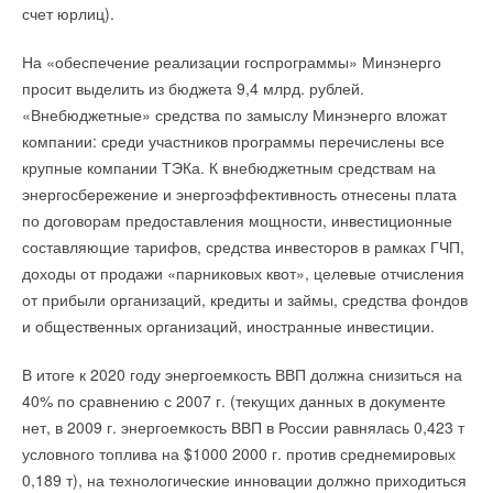
Читайте по теме:
счет юрлиц).
→
Предложен материал для создания компактных
экогенераторов
→
Предложен материал для создания компактных
НОВОСТИ СОК 11 СЕНТЯБРЯ 2025
На «обеспечение реализации госпрограммы» Минэнерго
экогенераторов
→
В МЭИ разработан термоэлектрический генератор
НОВОСТИ СОК 11 СЕНТЯБРЯ 2025
просит выделить из бюджета 9,4 млрд. рублей.
НОВОСТИ СОК 29 ЯНВАРЯ 2025
→
В МЭИ разработан термоэлектрический генератор
Уведомления отключены
→
«Внебюджетные» средства по замыслу Минэнерго вложат
Гигантский преобразователь энергии волн запустили в
НОВОСТИ СОК 29 ЯНВАРЯ 2025
Австралии
→
Гигантский преобразователь энергии волн запустили в
компании: среди участников программы перечислены все
Комментарии
НОВОСТИ СОК 11 СЕНТЯБРЯ 2024
Австралии
→
крупные компании ТЭКа. К внебюджетным средствам на
Домашний генератор Aquaria производит из воздуха до
НОВОСТИ СОК 11 СЕНТЯБРЯ 2024
90 литров питьевой воды в день
→
Домашний генератор Aquaria производит из воздуха до
энергосбережение и энергоэффективность отнесены плата
В этой теме еще нет комментариев
НОВОСТИ СОК 2 СЕНТЯБРЯ 2024
90 литров питьевой воды в день
→
В Томске улучшили виртуальный генератор для
по договорам предоставления мощности, инвестиционные
НОВОСТИ СОК 2 СЕНТЯБРЯ 2024
стабильной работы гибридных электросетей
→
В Томске улучшили виртуальный генератор для
составляющие тарифов, средства инвесторов в рамках ГЧП,
НОВОСТИ СОК 30 АВГУСТА 2024
стабильной работы гибридных электросетей
→
Добавить комментарий
Крупнейшие поставщики аккумуляторов для систем
НОВОСТИ СОК 30 АВГУСТА 2024
доходы от продажи «парниковых квот», целевые отчисления
накопления энергии в 1 полугодии 2024
→
Крупнейшие поставщики аккумуляторов для систем
от прибыли организаций, кредиты и займы, средства фондов
НОВОСТИ СОК 29 АВГУСТА 2024
накопления энергии в 1 полугодии 2024
Ваше имя *
→
Энергобезопасность предприятий в современных
НОВОСТИ СОК 29 АВГУСТА 2024
и общественных организаций, иностранные инвестиции.
условиях
→
Энергобезопасность предприятий в современных
НОВОСТИ СОК 28 АВГУСТА 2024
условиях
→
В итоге к 2020 году энергоемкость ВВП должна снизиться на
В Москве создали «быстрые» электросети для
НОВОСТИ СОК 28 АВГУСТА 2024
Ваш E-mail *
автономного использования
→
В Москве создали «быстрые» электросети для
40% по сравнению с 2007 г. (текущих данных в документе
НОВОСТИ СОК 19 ИЮНЯ 2024
автономного использования
→
Планы ЕС переходу на ВИЭ сталкиваются со
нет, в 2009 г. энергоемкость ВВП в России равнялась 0,423 т
НОВОСТИ СОК 19 ИЮНЯ 2024
значительным препятствием — нехваткой
→
Планы ЕС переходу на ВИЭ сталкиваются со
условного топлива на $1000 2000 г. против среднемировых
трансформаторов
значительным препятствием — нехваткой
Текст комментария
НОВОСТИ СОК 14 МАЯ 2024
трансформаторов
0,189 т), на технологические инновации должно приходиться
→
Перспективы роста мирового рынка портативных
НОВОСТИ СОК 14 МАЯ 2024