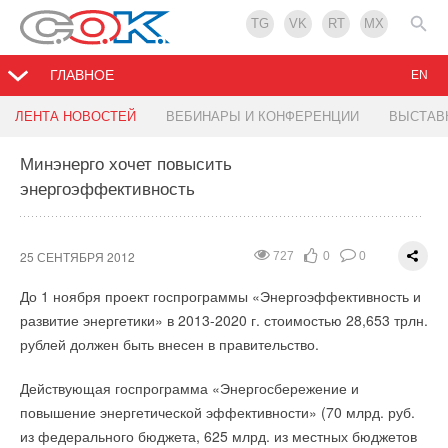
TG
VK
RT
MX
ГЛАВНОЕ
EN
Инвестиции в энергоэффективность
Завод по производству энергосберегающего
III Ежегодная Премия «Берегите энергию!»
ЛЕНТА НОВОСТЕЙ
ВЕБИНАРЫ И КОНФЕРЕНЦИИ
ВЫСТАВ
стекла
Минэнерго хочет повысить
24 СЕНТЯБРЯ 2012
20 СЕНТЯБРЯ 2012
12002
1341
0
0
0
0
энергоэффективность
21 СЕНТЯБРЯ 2012
1444
0
0
Объем инвестиций в энергоэффективность в России до 2020
В декабре 2012 г. состоится торжественная церемония
года составит $317 млрд, сообщил генеральный директор
награждения лауреатов III Ежегодной Премии в области
В Ульяновской области были озвучены планы строительства
ФГБУ "Российское энергетическое агентство" Кирилл
энергосбережения «Берегите энергию!». Данная премия -
нового стекольного завода, который будет выпускать
25 СЕНТЯБРЯ 2012
727
0
0
Луговцев на заседании "круглого стола" на тему "Инвестиции
общественно значимая награда, вручаемая
энергосберегающее стекло по технологии Pilkington,
До 1 ноября проект госпрограммы «Энергоэффективность и
в энергоэффективность и модернизацию производства:
государственным и коммерческим организациям за
получающее всё большее распространение как элемент
развитие энергетики» в 2013-2020 г. стоимостью 28,653 трлн.
право или обязанность" в рамках международного
достижения в области энергосбережения. Ее цель -
современных окон.
рублей должен быть внесен в правительство.
инвестфорума.
выявление лучших практик в сфере энергосбережения и
Строительство предприятия начнётся в 2012 году. Общий
повышения энергетической эффективности. Журнал С.О.К.
Действующая госпрограмма «Энергосбережение и
"С учетом государственных программ до 2020 года объем
объём инвестиций достигнет 7 миллиардов рублей.
традиционно выступает информационным спонсором
повышение энергетической эффективности» (70 млрд. руб.
внебюджетных инвестиций в энергоэффективность должен
Проектная мощность завода составит порядка 400 тонн
премии.
из федерального бюджета, 625 млрд. из местных бюджетов
составить $317 млрд, из них около 90% - средства
энергоэффективного стекла в сутки.