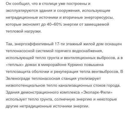
Он сообщил, что в столице уже построены и
радио модулем для передачи показаний, работающим на
гарантирует необходимый воздухообмен даже при очень
эксплуатируются здания и сооружения, использующие
полосе частот 868,95 МГц.
низком давлении от 2 Па.
нетрадиционные источники и вторичные энергоресурсы,
Распределители INDIV включают в себя источник питания,
которые экономят до 40–60% энергии от замещаемой
Установка устройства осуществляется непосредственно на
кварцевые часы и микропроцессор, осуществляющие
тепловой нагрузки.
вытяжные каналы, предназначенные для естественной
измерения температуры, времени, необходимые
системы вентиляции, без специального адаптера, т.к. его
Так, энергоэффективный 17-ти этажный жилой дом оснащен
вычисления и управление индикацией
габариты перекрывают большинство существующих
теплонасосной системой горячего водоснабжения,
жидкокристаллического дисплея. В конструкции
отверстий.
использующей тепло грунта и вентиляционных выбросов, а в
предусмотрена специальная пломба-защелка,
«теплых» домах в микрорайоне Куркино повышена
исключающая несанкционированный доступ к прибору и
теплозащита оболочки и рекуперация тепла вентвыбросов. В
элементам крепления.
Читайте по теме:
Зеленограде теплонасосная станция утилизирует
Прибор устанавливается практически на любые типы
низкопотенциальное тепло канализационных стоков города.
→
ПВУ «Катунь» в гигиеническом исполнении от НЕВАТОМ
отопительных приборов. Он измеряет теплоотдачу
Здания демонстрационного комплекса «Экопарк-Фили»
НОВОСТИ СОК 7 АВГУСТА 2026
→
отопительного прибора в пропорциональных единицах на
Универсальный пульт Z037-5C0 от НЕВАТОМ
использует тепло грунта, солнечную энергию и некоторые
НОВОСТИ СОК 5 АВГУСТА 2026
основе измерения и суммирования по времени
другие нетрадиционные источники энергии.
→
Линейка крышных вентиляторов НЕВАТОМ VKR-E
дополнена новым типоразмером 11,2
температурного напора между поверхностью радиатора и
НОВОСТИ СОК 3 АВГУСТА 2026
воздухом в отапливаемом помещении.
→
Канальные вентиляторы с ЕС-двигателями Sysimple
TRS EC Poti
НОВОСТИ СОК 30 ИЮЛЯ 2026