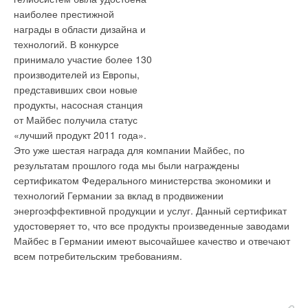
выставке приняли участие более 300 экспонентов, а число
наиболее престижной
Комментарии
награды в области дизайна и
посетителей достигло 21 393 человека!
технологий. В конкурсе
Выставка “Мир Климата” обещает стать ещё более
В этой теме еще нет комментариев
принимало участие более 130
масштабной в 2012 году. О своем участии в предстоящей
производителей из Европы,
выставке уже заявили многие ключевые компании: Aereco,
представивших свои новые
Alfa Laval, Carel, Ciat Distribution, CLIVET,Emerson, EBM-
Добавить комментарий
продукты, насосная станция
Papst, GEA Klimatechnika, General Climate, Gree, ENCO,
от Майбес получила статус
Ваше имя *
Haier, Hidria IMP Klima, PETRA, Rosenberg, Siemens,
«лучший продукт 2011 года».
Soler&Palau, TROX, United Elements, Альянс, Белая Гвардия,
Это уже шестая награда для компании Майбес, по
Благовест-С+, Бриз – Климатические Системы,
результатам прошлого года мы были награждены
Ваш E-mail *
Вентиляционный завод «Лиссант», Венткор, Вентрейд,
сертификатом Федерального министерства экономики и
Вертекс, ГК АЯК, Глобал Вент, Группа Нимал,Джонсон
технологий Германии за вклад в продвижении
энергоэффективной продукции и услуг. Данный сертификат
Контролс, Евроклимат, Инрост, Корф, Лиссант-Комплект, РМ
Текст комментария
удостоверяет то, что все продукты произведенные заводами
Вент, Оптим, Промхолод, Промаэротехника, Русклимат,
Майбес в Германии имеют высочайшее качество и отвечают
СовПлим, Тадел, Тепломаш, Термокул, Техника Климата,
всем потребительским требованиям.
Техноклимат, Тэсто Рус, Фривент, Хиконикс, Черброк и др..