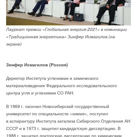
Среди инструментов маркетинга, которыми международные
Текст комментария
компании поддерживают своих российских партнеров из
малого и среднего бизнеса, можно отметить и SMM-
продвижение. Оно оказалось актуальным не только во время
Лауреат премии «Глобальная энергия-2021» в номинации
пика пандемии, но и после завершения локдауна. Опора
«Традиционная энергетика» Зинфер Исмагилов (на
на соцсети крупных компаний помогает мелким партнерам
экране)
в поиске горячих лидов, а это в итоге дает возможность расти
всем бизнесменам.
Зинфер Исмагилов (Россия)
«
Считается, что рынок продаж промышленного
оборудования сложен для SMM-маркетинга. Непросто
Директор Института углехимии и химического
найти целевую аудиторию — людей, принимающих
материаловедения Федерального исследовательского
решения о покупке такого оборудования
, — рассказывает
центра угля и углехимии СО РАН.
Екатерина Федотова, специалист по маркетинговым
коммуникациям компании Atlas Copco. —
Нам хотелось
В 1969 г. окончил Новосибирский государственный
добиться повышения информированности о нашем
университет по специальности «химия», поступил
бренде, делиться экспертной информацией и, конечно,
в аспирантуру Института катализа Сибирского Отделения АН
получать обратную связь в виде лидогенерации. Мы
СССР и в 1973 г. защитил кандидатскую диссертацию. В
находимся в начале пути, экспериментируем, но уже
1988 г. защитил докторскую диссертацию по химическим