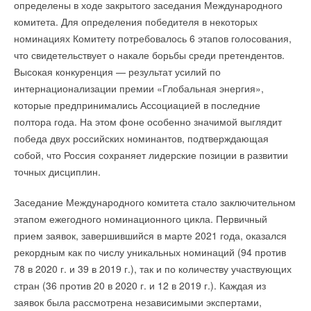
нужно при помощи качества товара и предоставления
определены в ходе закрытого заседания Международного
дополнительных услуг.
комитета. Для определения победителя в некоторых
Добавить комментарий
номинациях Комитету потребовалось 6 этапов голосования,
В частности, обходить конкурентов честным путем позволяют
что свидетельствует о накале борьбы среди претендентов.
Читайте по теме:
Ваше имя *
такие инструменты «старшей» компании:
Высокая конкуренция — результат усилий по
→
Редукторы давления SANTREK AQUA уже в продаже
интернационализации премии «Глобальная энергия»,
решение задач заказчиков;
НОВОСТИ СОК 22 АВГУСТА 2023
→
которые предпринимались Ассоциацией в последние
работа над качеством товаров и услуг, удержание планки
Новые душевые ограждения Tour от SANTREK AQUA
Ваш E-mail *
НОВОСТИ СОК 8 АВГУСТА 2023
на высоком уровне;
полтора года. На этом фоне особенно значимой выглядит
→
Вышел новый каталог смесителей SANTREK AQUA -
квалифицированные кадры;
победа двух российских номинантов, подтверждающая
2023
надежные поставщики;
НОВОСТИ СОК 26 ИЮЛЯ 2023
собой, что Россия сохраняет лидерские позиции в развитии
Текст комментария
бесперебойное сервисное обслуживание.
→
Новые мраморные умывальники SANTREK AQUA
точных дисциплин.
НОВОСТИ СОК 28 ИЮНЯ 2023
→
В «Сантрек» появились радиаторы OASIS PRO
Эти меры позволяют удерживать старых клиентов
НОВОСТИ СОК 16 ИЮНЯ 2023
Заседание Международного комитета стало заключительном
→
и привлекать новых. Люди, зная, что компания не подводит
Новые скважинные оголовки от Джилекс в Сантрек
НОВОСТИ СОК 6 ИЮНЯ 2023
этапом ежегодного номинационного цикла. Первичный
и постоянно предлагает еще более совершенные продукты,
→
«Сантрек» представил новые смесители от D&K
прием заявок, завершившийся в марте 2021 года, оказался
не станут искать новых поставщиков, а будут работать
НОВОСТИ СОК 17 МАЯ 2023
→
рекордным как по числу уникальных номинаций (94 против
Сантрек представил новые стильные душевые DIABLO
с проверенным «другом» и посоветуют его своим
НОВОСТИ СОК 4 АПРЕЛЯ 2023
78 в 2020 г. и 39 в 2019 г.), так и по количеству участвующих
партнерам.
→
В продаже появились стильные мойки SANTREK AQUA
стран (36 против 20 в 2020 г. и 12 в 2019 г.). Каждая из
НОВОСТИ СОК 14 МАРТА 2023
→
Началась продажа душевых ограждений SANTREK
заявок была рассмотрена независимыми экспертами,
Сокращать путь клиента к компании
AQUA