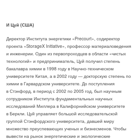
Комментарии
В этой теме еще нет комментариев
И Цуй (США)
Добавить комментарий
Директор Института энергетики «Precourt», содиректор
проекта «StorageX Initiative», профессор материаловедения
Ваше имя *
и инженерии. Один из первопроходцев в области «чистых
технологий» и предприниматель, Цуй получил степень
бакалавра химии в 1998 году в Научно-техническом
Ваш E-mail *
университете Китая, а в 2002 году — докторскую степень по
химии в Гарвардском университете. До поступления
в Стэнфорд, в период с 2002 по 2005 год, был научным
Текст комментария
сотрудником Института фундаментальных научных
исследований Миллера в Калифорнийском университете
в Беркли. Цуй управляет большой исследовательской
группой Стэнфордского университета, давшей миру
множество преуспевающих ученых и бизнесменов. Чтобы
вывести на рынок энергетические и экологические