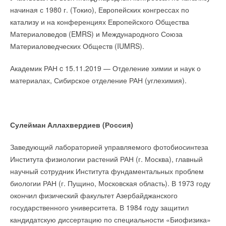
деталь, он может попросить ее у коллег из других
начиная с 1980 г. (Токио), Европейских конгрессах по
регионов. Это позволяет сохранить ассортимент
катализу и на конференциях Европейского Общества
и позиции на рынке, когда в каждый момент есть риск
Материаловедов (EMRS) и Международного Союза
задержки поставки из-за реалий мирового локдауна».
Материаловедческих Обществ (IUMRS).
Хотя в реальной жизни суперлюди не встречаются,
Академик РАН c 15.11.2019 — Отделение химии и наук о
суперспособности у нас все же есть: даже в условиях
материалах, Сибирское отделение РАН (углехимия).
жесткой бизнес-конкуренции мы можем помогать ближнему,
причем на основе взаимной выгоды. Практика
«карантинного» года показала, что взаимопомощь не только
окупается, но и позволяет развиваться быстрее.
Сулейман Аллахвердиев (Россия)
Заведующий лабораторией управляемого фотобиосинтеза
Института физиологии растений РАН (г. Москва), главный
Читайте по теме:
научный сотрудник Института фундаментальных проблем
биологии РАН (г. Пущино, Московская область). В 1973 году
→
Новые времена — новые решения
ЖУРНАЛ СОК СЕНТЯБРЬ 2022
окончил физический факультет Азербайджанского
→
Горячий приём: FRISQUET ждёт гостей на Aquatherm
государственного университета. В 1984 году защитил
Moscow 2022
НОВОСТИ СОК 25 ЯНВАРЯ 2022
кандидатскую диссертацию по специальности «Биофизика»
→