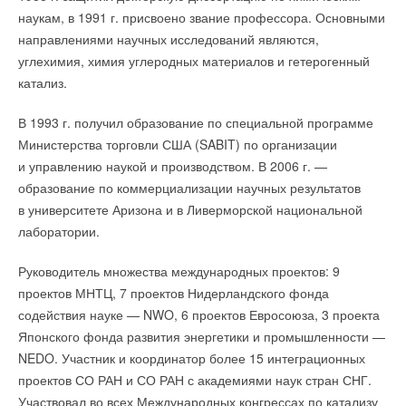
видим положительные отзывы от партнеров
наукам, в 1991 г. присвоено звание профессора. Основными
и заказчиков, которые получают выгоду за счет роста
направлениями научных исследований являются,
известности продукта и получения „горячих»
углехимия, химия углеродных материалов и гетерогенный
контактов»
.
катализ.
Учить партнеров дружить, а не бороться друг с другом
В 1993 г. получил образование по специальной программе
Министерства торговли США (SABIT) по организации
Конкуренция в стандартных условиях подталкивает к росту,
и управлению наукой и производством. В 2006 г. —
но в сложные времена важнее дружеское взаимодействие.
образование по коммерциализации научных результатов
Поэтому крупные поставщики стимулируют партнеров
в университете Аризона и в Ливерморской национальной
к сотрудничеству.
лаборатории.
«
У нас хорошие отношения со всеми партнерами
, —
Руководитель множества международных проектов: 9
подчеркивает Армен Калинин (FRISQUET). —
Даже с теми,
проектов МНТЦ, 7 проектов Нидерландского фонда
кто не выполняет план, так как мы понимаем, что
содействия науке — NWO, 6 проектов Евросоюза, 3 проекта
премиальное сложное оборудование, хоть оно и способно
Японского фонда развития энергетики и промышленности —
служить более 20 лет, продавать непросто. Поэтому мы
NEDO. Участник и координатор более 15 интеграционных
поощряем взаимодействие наших коллег. То есть, если
проектов СО РАН и СО РАН с академиями наук стран СНГ.
кому-то из партнеров требуется отсутствующая
Участвовал во всех Международных конгрессах по катализу