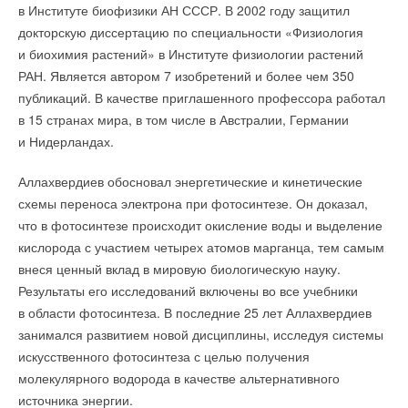
Бархатная реновация
в Институте биофизики АН СССР. В 2002 году защитил
ЖУРНАЛ СОК ДЕКАБРЬ 2021
→
докторскую диссертацию по специальности «Физиология
Локальное потепление
ЖУРНАЛ СОК НОЯБРЬ 2021
и биохимия растений» в Институте физиологии растений
→
Кто взломает вашу кофеварку: безопасен ли интернет
РАН. Является автором 7 изобретений и более чем 350
вещей?
НОВОСТИ СОК 8 ОКТЯБРЯ 2021
публикаций. В качестве приглашенного профессора работал
→
Почему растут цены на дома в России и что будет
дальше?
в 15 странах мира, в том числе в Австралии, Германии
НОВОСТИ СОК 17 АВГУСТА 2021
и Нидерландах.
→
Вне закона: почему пора менять 20-летнюю газовую
котельную
НОВОСТИ СОК 11 АВГУСТА 2021
Аллахвердиев обосновал энергетические и кинетические
→
Эко-технологии: что такое и почему это хорошо
схемы переноса электрона при фотосинтезе. Он доказал,
НОВОСТИ СОК 7 ИЮЛЯ 2021
→
Сколько будет стоить «бесплатный» газ
что в фотосинтезе происходит окисление воды и выделение
НОВОСТИ СОК 30 ИЮНЯ 2021
кислорода с участием четырех атомов марганца, тем самым
→
Какой бизнес не смоет третья волна пандемии
НОВОСТИ СОК 15 ИЮНЯ 2021
внеся ценный вклад в мировую биологическую науку.
Результаты его исследований включены во все учебники
в области фотосинтеза. В последние 25 лет Аллахвердиев
занимался развитием новой дисциплины, исследуя системы
искусственного фотосинтеза с целью получения
молекулярного водорода в качестве альтернативного
Уведомления отключены
источника энергии.