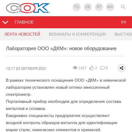
TG
VK
RT
MX
ГЛАВНОЕ
EN
Локализация производства логических
Победители конкурса «Умный стартап 2021»
Водородную сессию RAWI FORUM 2021
В Сантрек появились водонагреватели ROYAL
ЛЕНТА НОВОСТЕЙ
ВЕБИНАРЫ И КОНФЕРЕНЦИИ
ВЫСТАВ
контроллеров Modicon M172
проведёт Юрий Добровольский
Clima
Лаборатория ООО «ДКМ»: новое оборудование
13:00 20 ОКТЯБРЯ 2021
2057
2
0
13:11 20 ОКТЯБРЯ 2021
13:08 19 ОКТЯБРЯ 2021
13:02 19 ОКТЯБРЯ 2021
1912
2413
1641
1
1
1
0
0
0
13:17 20 ОКТЯБРЯ 2021
1427
2
0
В рамках технического оснащения ООО «ДКМ» в химической
лаборатории установлен новый оптико-эмиссионный
спектрометр.
Портативный прибор необходим для определения состава
металлов и сплавов.
Ежедневно специалисты предприятия осуществляют
входной контроль образцов металла для идентификации
марки стали, химических элементов и примесей.