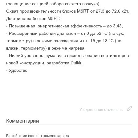
(оснащение секцией забора свежего воздуха).
Комментарии
Охват производительности блоков M5RT от 27,3 до 72,6 кВт.
Уведомления отключены
Достоинства блоков M5RT:
В этой теме еще нет комментариев
- Повышенная энергетическая эффективность – до 3,43,
Комментарии
Уведомления отключены
- Расширенный рабочий диапазон – от 0 до 52 °С (по сух.
термометру) в режиме охлаждения и от -15 до 18 °С (по
Добавить комментарий
Комментарии
В этой теме еще нет комментариев
влажн. термометру) в режиме нагрева.
Ваше имя *
- Низкий уровнень шума, из-за использования вентиляторов
В этой теме еще нет комментариев
новой конструкции, разработки Daikin.
Добавить комментарий
- Удобство.
Ваш E-mail *
Ваше имя *
Добавить комментарий
Ваше имя *
Ваш E-mail *
Текст комментария
Ваш E-mail *
Уведомления отключены
Текст комментария
Комментарии
Текст комментария
В этой теме еще нет комментариев