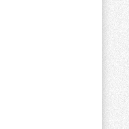
предложение оснащать все новые ...
1
28 ИЮЛЯ 2026
В Подмосковье запустят
производство холодильной
техники и теплообменного
оборудования
Проект реализует компания «ВЕЗА» ...
28 ИЮЛЯ 2026
Ридан объявил о старте продаж
автоматического
балансировочного клапана
Клапан APT‑R3 производится на заводе
в Лешково (Московская область) ...
27 ИЮЛЯ 2026
Шумоглушители собственного
производства от компании
TURKOV
Новая линейка пластинчатых
прямоугольных шумоглушителей ...
27 ИЮЛЯ 2026
Aquatherm Almaty 2026:
ключевая платформа для
развития инженерных систем