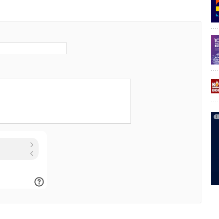
а систем может увеличить общую емкость электростанции.
я подобных подводных аккумуляторов ранее
ими разработчиками и некоторые из них в настоящее
пытания. Например, похожую систему со сферическими
мещенными на дне моря, предложили использовать
ститута Фраунгофера. В их решении, как и в
аккумуляторах, насос потребляет (накапливает)
, а турбина генерирует ее при необходимости. Разница
лучае с подводной установкой вода впускается
ая турбину, и принудительно выкачивается из сферы
 избыточной генерации ВИЭ.
 Hydrostor также разработала интересный способ
яемой энергии в океанической среде, но в нем
нтом служит сжатый воздух, сохраняемый в подводных