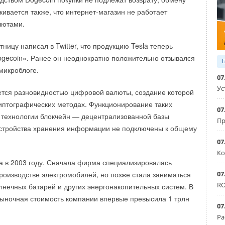
огически безопасное и масштабное хранение энергии.
кивается также, что интернет-магазин не работает
ехнологии гидроплотин, которая за более чем столетие
лютами.
ебя как высоконадежная и эффективная. Она
емельных материалов и использует чистую воду
ницу написал в Twitter, что продукцию Tesla теперь
носителя
», — говорится на сайте компании.
ogecoin». Ранее он неоднократно положительно отзывался
микроблоге.
07
Ус
тся разновидностью цифровой валюты, создание которой
иптографических методах. Функционирование таких
07
 технологии блокчейн — децентрализованной базы
Пр
устройства хранения информации не подключены к общему
07
Ко
 в 2003 году. Сначала фирма специализировалась
07
роизводстве электромобилей, но позже стала заниматься
RO
лнечных батарей и других энергонакопительных систем. В
ADV:
рыночная стоимость компании впервые превысила 1 трлн
07
 AHU, разделенные на 3 класса — стандартные, узкие,
Ра