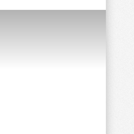
Краска для окон: как выбрать
состав, который не
растрескается после первой
зимы
Частые вопросы о краске для окон ...
30 ИЮЛЯ 2026
СИЭНПИ РУС представила
новую серию консольных
насосов NM
Усовершенствованная гидравлика
помогает снизить энергопотребление ...
30 ИЮЛЯ 2026
Группа «Теплолюкс» открыла
новую производственную
площадку
Открытие нового завода состоялось
сегодня в Мытищах ...
29 ИЮЛЯ 2026
Stiebel Eltron — спонсирует
международные соревнования
25 спортсменов, выступающих в
прыжках с трамплина и лыжном
двоеборье на международных ...
29 ИЮЛЯ 2026