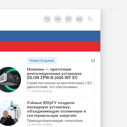
TG
VK
RT
MX
EN
Новости рынка
Новинка — приточная
вентиляционная установка
ZILON ZPW-N 2000 INT EC
Серия построена на вентиляторах с EC-
двигателями, что обеспечивает ...
11 ЧАСОВ НАЗАД
Учёные ЮУрГУ создали
каскадную установку,
объединяющую солнечную и
геотермальную энергию
Природосберегающие технологии ...
12 ЧАСОВ НАЗАД