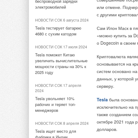
беспроводной зарядки
обеспечивает экол
насосов
электромобилей
или отмене. Подчер
НОВОСТИ СОК 4 марта 2026
Она основана на т
с другими криптова
Видео-интервью и репортажи
НОВОСТИ СОК 24 июля 2026
зарекомендовала с
НОВОСТИ СОК 6 августа 2024
с выставок Aquaflame и
Китай опубликовал план
не требует редкоз
AIRVent
Tesla тестирует батарею
Сам Илон Маск в пят
развития сектора ВИЭ на
в качестве энерго
4680 с сухим катодом
«можно купить за D
период 2026-2030 гг.
ЖУРНАЛ СОК октябрь 2025
о Dogecoin в своем 
НОВОСТИ СОК 17 июля 2024
Чиллеры Hisense: опыт и
НОВОСТИ СОК 23 июля 2026
инновации
Tesla поможет Китаю
Криптовалюта являе
В Дагестане ввели вторую
увеличить вычислительные
очередь крупнейшей в
основывается на кр
мощности страны на 30% к
НОВОСТИ СОК 11 июля 2025
России ветроэлектростанции
систем основано на
2025 году
Кондиционеры FUNAI теперь
данных, у которой 
работают в системе Умный
НОВОСТИ СОК 22 июля 2026
НОВОСТИ СОК 17 апреля
серверу.
дом
LONGi вновь установила
2024
мировой рекорд
Tesla увольняет 10%
Tesla
была основана
НОВОСТИ СОК 27 ноября
эффективности тандемных
рабочих и теряет топ-
2024
солнечных элементов —
исключительно на п
менеджеров
35,5%
Завод Hisense включён в
также созданием со
список Lighthouse factory
Преимущества CTA 
октябре 2021 года 
НОВОСТИ СОК 8 апреля 2024
НОВОСТИ СОК 22 июля 2026
долларов.
Tesla ищет место для
77 типоразмеров
Германия подключила более
фабрики в Индии