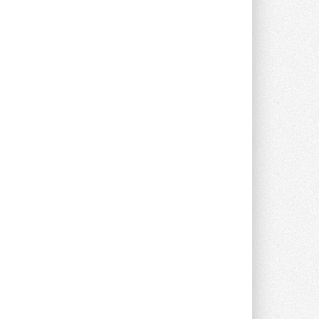
Новый фирменный магазин
Midea открылся в Сургуте
Компания «Даичи» совместно с
партнером «Энердрим» открыла новый
фирменный магазин Midea в Сургуте ...
29 ИЮЛЯ 2026
Токио — лидер по
интенсивности использования
кондиционеров
Данные получены в ходе очередного
опроса Daikin о восприятии жары ...
28 ИЮЛЯ 2026
CDU производства LG прошёл
валидацию NVIDIA для ИИ-дата-
центров
Компания становится официальным
партнёром NVIDIA по системам ...
28 ИЮЛЯ 2026
В Великобритании предлагают
сделать кондиционирование
обязательным для новостроек
Либеральные демократы внесли