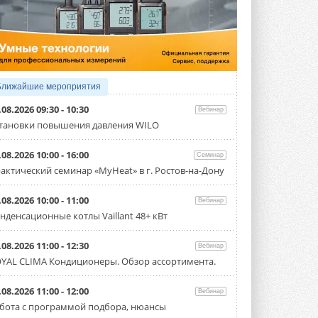
4 АВГУСТА 2026
Тепловые насосы в связке с
солнечной генерацией и
накопителем снижают
потребление на 60%
Исследователи из Италии установили ...
Ближайшие мероприятия
4 АВГУСТА 2026
.08.2026 09:30 - 10:30
Вебинар
«РУСКЛИМАТ Fest 2026» в Уфе
тановки повышения давления WILO
собрал свыше 700 профи
климатической отрасли
.08.2026 10:00 - 16:00
Семинар
Организатором выступил торгово-
производственный холдинг ...
актический семинар «MyHeat» в г. Ростов-на-Дону
3 АВГУСТА 2026
.08.2026 10:00 - 11:00
Вебинар
«Датарк» испытал модульный
нденсационные котлы Vaillant 48+ кВт
ЦОД с плотностью 54 кВт на
стойку
Испытания прошли на собственной
.08.2026 11:00 - 12:30
Вебинар
производственной площадке и были ...
YAL CLIMA Кондиционеры. Обзор ассортимента.
3 АВГУСТА 2026
Samsung выпускает VRF-
.08.2026 11:00 - 12:00
Вебинар
систему DVM на R32
бота с программой подбора, нюансы
Линейка включает семь типоразмеров