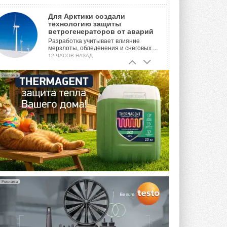
Для Арктики создали
технологию защиты
ветрогенераторов от аварий
Разработка учитывает влияние
мерзлоты, обледенения и снеговых ...
12 ЧАСОВ НАЗАД
Гибридный тепловой насос PV/T
Реклама
с одним общим испарителем
Исследователи предложили
конструкцию двухисточникового ...
ВЧЕРА
21-й ежегодный форум
«ЦОД-2026»
Мероприятие пройдет 2-3 сентября в
отеле Radisson Slavyanskaya. Форум
посетит более двух тысяч участников ...
ВЧЕРА
Реклама
Китайская Shenling представила
линейку тепловых насосов
«воздух-вода» на R290
Серия ThermaX R290 All-In-One
включает три модели ...