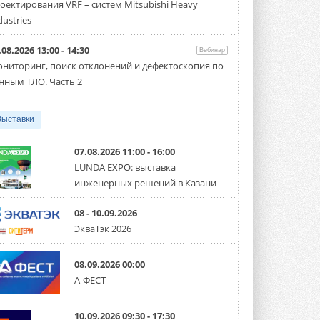
оектирования VRF – систем Mitsubishi Heavy
производительностью от 22,4 до 56 кВт.
Суммарная длина трубопроводов ...
dustries
3 АВГУСТА 2026
.08.2026 13:00 - 14:30
Вебинар
«СиСофт Девелопмент» подвел
ниторинг, поиск отклонений и дефектоскопия по
итоги конкурса студенческих
проектов «ТИМ-лидеры 2026»
нным ТЛО. Часть 2
Новый сезон конкурса «ТИМ-лидеры»
стартует уже в сентябре 2026 года ...
3 АВГУСТА 2026
Выставки
«Русклимат» укрепляет
партнёрство за Уралом
07.08.2026 11:00 - 16:00
Президент Омского землячества в
LUNDA EXPO: выставка
Москве Михаил Тимошенко посетил
инженерных решений в Казани
Омск с трёхдневным рабочим визитом ...
31 ИЮЛЯ 2026
08 - 10.09.2026
Carrier модернизирует
ЭкваТэк 2026
флагманский чиллер AquaEdge
19XR
Чиллер получил новую версию,
08.09.2026 00:00
работающую на хладагенте R1234ze ...
А-ФЕСТ
31 ИЮЛЯ 2026
Mitsubishi расширяет
10.09.2026 09:30 - 17:30