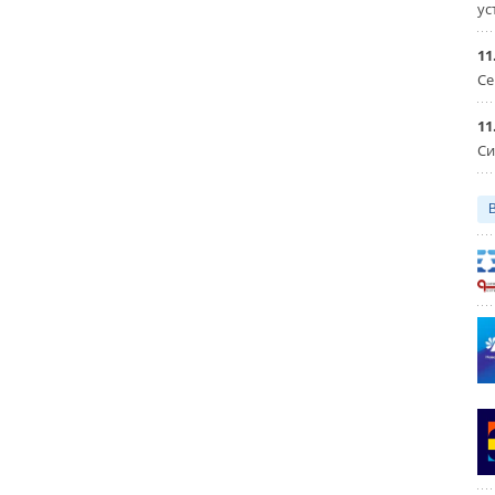
ус
11
Се
11
Си