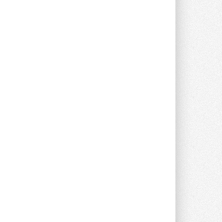
опроса Daikin о восприятии жары ...
28 ИЮЛЯ 2026
CDU производства LG прошёл
валидацию NVIDIA для ИИ-дата-
центров
Компания становится официальным
партнёром NVIDIA по системам ...
28 ИЮЛЯ 2026
В Великобритании предлагают
сделать кондиционирование
обязательным для новостроек
Либеральные демократы внесли
предложение оснащать все новые ...
1
28 ИЮЛЯ 2026
В Подмосковье запустят
производство холодильной
техники и теплообменного
оборудования
Проект реализует компания «ВЕЗА» ...
28 ИЮЛЯ 2026
Ридан объявил о старте продаж
автоматического
балансировочного клапана