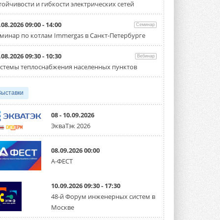
тойчивости и гибкости электрических сетей
Организатором выступил торгово-
производственный холдинг ...
3 АВГУСТА 2026
.08.2026 09:00 - 14:00
Семинар
минар по котлам Immergas в Санкт-Петербурге
«Датарк» испытал модульный
ЦОД с плотностью 54 кВт на
стойку
.08.2026 09:30 - 10:30
Вебинар
Испытания прошли на собственной
стемы теплоснабжения населенных пунктов
производственной площадке и были ...
3 АВГУСТА 2026
Выставки
Samsung выпускает VRF-
систему DVM на R32
Линейка включает семь типоразмеров
08 - 10.09.2026
производительностью от 22,4 до 56 кВт.
ЭкваТэк 2026
Суммарная длина трубопроводов ...
3 АВГУСТА 2026
08.09.2026 00:00
«СиСофт Девелопмент» подвел
А-ФЕСТ
итоги конкурса студенческих
проектов «ТИМ-лидеры 2026»
Новый сезон конкурса «ТИМ-лидеры»
10.09.2026 09:30 - 17:30
стартует уже в сентябре 2026 года ...
3 АВГУСТА 2026
48-й Форум инженерных систем в
Москве
«Русклимат» укрепляет