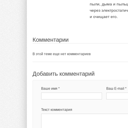
пыли, дыма и пыльц
В этой теме еще нет комментариев
через электростатич
и очищает его.
Комментарии
Добавить комментарий
В этой теме еще нет комментариев
Комментарии
Ваше имя *
Ваш E-mail *
Добавить комментарий
В этой теме еще нет комментариев
Текст комментария
Ваше имя *
Ваш E-mail *
Добавить комментарий
Ваше имя *
Ваш E-mail *
Текст комментария
Текст комментария