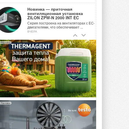
Новинка — приточная
вентиляционная установка
ZILON ZPW-N 2000 INT EC
Серия построена на вентиляторах с EC-
двигателями, что обеспечивает ...
ВЧЕРА
Учёные ЮУрГУ создали
Реклама
каскадную установку,
объединяющую солнечную и
геотермальную энергию
Природосберегающие технологии ...
ВЧЕРА
Для Арктики создали
технологию защиты
ветрогенераторов от аварий
Разработка учитывает влияние
мерзлоты, обледенения и снеговых ...
ВЧЕРА
Реклама
Гибридный тепловой насос PV/T
с одним общим испарителем
Исследователи предложили
конструкцию двухисточникового ...