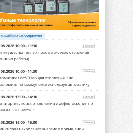
5 АВГУСТА 2026
21-й ежегодный форум
«ЦОД-2026»
Мероприятие пройдет 2-3 сентября в
отеле Radisson Slavyanskaya. Форум
посетит более двух тысяч участников ...
Ближайшие мероприятия
5 АВГУСТА 2026
.08.2026 10:00 - 11:30
Вебинар
Китайская Shenling представила
еимущества теплых полов в системе отопления
линейку тепловых насосов
ринцип работы)
«воздух-вода» на R290
Серия ThermaX R290 All-In-One
включает три модели ...
.08.2026 10:00 - 11:30
Вебинар
4 АВГУСТА 2026
томатика USYSTEMS для отопления. Как
кономить на коммуналке используя автоматику
Тепловые насосы в связке с
солнечной генерацией и
накопителем снижают
.08.2026 13:00 - 14:30
Вебинар
потребление на 60%
ниторинг, поиск отклонений и дефектоскопия по
Исследователи из Италии установили ...
нным ТЛО. Часть 2
4 АВГУСТА 2026
«РУСКЛИМАТ Fest 2026» в Уфе
.08.2026 14:00 - 16:00
Вебинар
собрал свыше 700 профи
ль систем накопления энергии в повышении
климатической отрасли