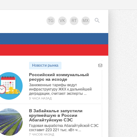
TG
VK
RT
MX
EN
Новости рынка
Российский коммунальный
ресурс на исходе
Заниженные тарифы ведут
инфраструктуру ЖКХ к дальнейшей
деградации, считают эксперты ...
3 ЧАСА НАЗАД
В Забайкалье запустили
крупнейшую в России
Абагайтуйскую СЭС
Годовая выработка Абагайтуйской СЭС
составит 223 221 тыс. кВт-ч ...
7 ЧАСОВ НАЗАД