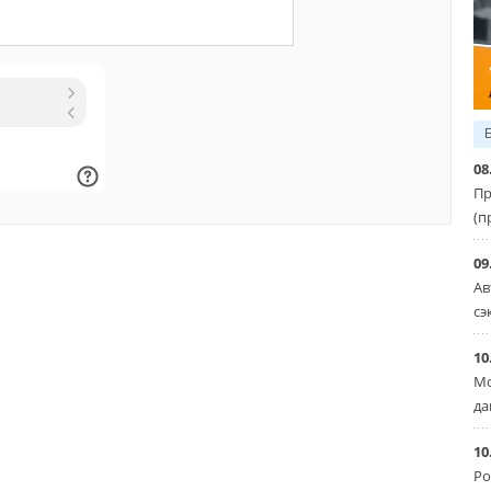
08
Пр
(п
09
Ав
сэ
10
Мо
да
10
Ро