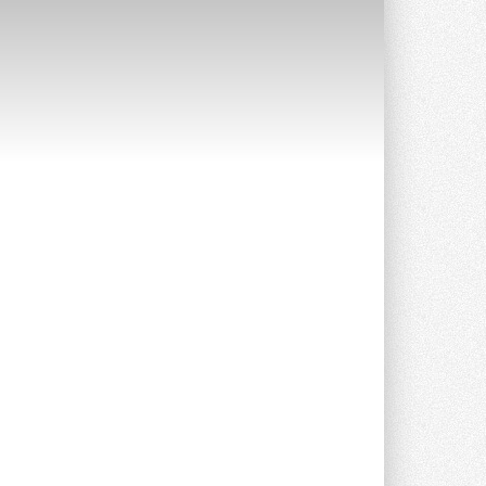
Уже через месяц в России
можно будет устанавливать
солнечные панели в МКД
С 1 сентября снимается запрет на
микрогенерацию в многоквартирных ...
30 ИЮЛЯ 2026
Канальные вентиляторы с ЕС-
двигателями Sysimple TRS EC
Poti
Новинка от Системэйр —
прямоугольный канальный ...
30 ИЮЛЯ 2026
Краска для окон: как выбрать
состав, который не
растрескается после первой
зимы
Частые вопросы о краске для окон ...
30 ИЮЛЯ 2026
СИЭНПИ РУС представила
новую серию консольных
насосов NM
Усовершенствованная гидравлика
помогает снизить энергопотребление ...
30 ИЮЛЯ 2026