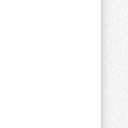
Группа «Теплолюкс» открыла
новую производственную
площадку
Открытие нового завода состоялось
сегодня в Мытищах ...
29 ИЮЛЯ 2026
Stiebel Eltron — спонсирует
международные соревнования
25 спортсменов, выступающих в
прыжках с трамплина и лыжном
двоеборье на международных ...
29 ИЮЛЯ 2026
Новый фирменный магазин
Midea открылся в Сургуте
Компания «Даичи» совместно с
партнером «Энердрим» открыла новый
фирменный магазин Midea в Сургуте ...
29 ИЮЛЯ 2026
Токио — лидер по
интенсивности использования
кондиционеров
Данные получены в ходе очередного