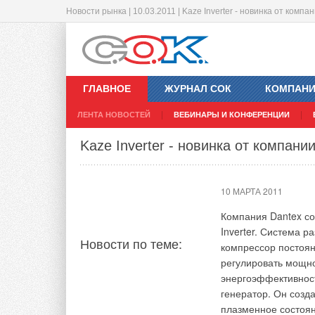
Новости рынка | 10.03.2011 | Kaze Inverter - новинка от компа
GRUNDFOS открывает офис в Вор
Новинки от "Будерус"
09 МАРТА 2011
05 МАРТА 2011
ГЛАВНОЕ
ЖУРНАЛ СОК
КОМПАН
В начале марта ООО
Компания «Будерус
ЛЕНТА НОВОСТЕЙ
ВЕБИНАРЫ И КОНФЕРЕНЦИИ
представительства 
газовых конденсаци
Новости по теме:
Новости по теме:
представлять интер
отличает компактна
Kaze Inverter - новинка от компани
Отметим, что откры
площадь. Logano pl
закономерное событ
номинальной теп-лов
сельское хозяйство
GB402 теплообменни
10 МАРТА 2011
необходимо высоко
уникальное констру
оборудование. До о
максимальную тепл
Компания Dantex со
Воронеже только по
использования до 1
Inverter. Система 
Новости по теме:
Представительство 
модулированной газ
компрессор постоян
смешиванием. Допо
регулировать мощно
реализовать режим 
энергоэффективнос
отличительная черт
генератор. Он созда
Комментарии
доступ для чистки к
плазменное состоян