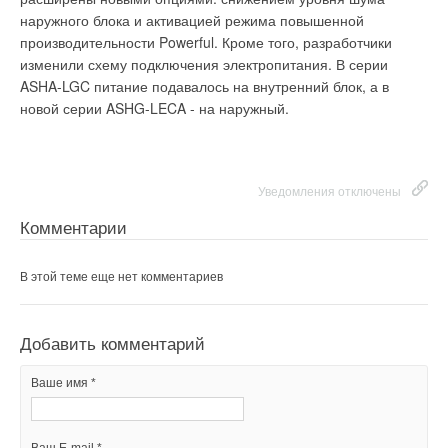
Премия "The Indoor Climate Prize", которую получила
наружного блока и активацией режима повышенной
управления, запорно-регулирующей арматуры, устройств
Systemair за новое решение была основана в 2001 году
производительности Powerful. Кроме того, разработчики
контроля и автоматики. При сборке HYDRO MX используются
компанией Slussen. Она ориентирована укрепление позиций
изменили схему подключения электропитания. В серии
узлы и детали, сертифицированные ФГУ ВНИИПО МЧС РФ.
технологий для создания внутреннего климата и повышение
ASHA-LGC питание подавалось на внутренний блок, а в
интереса к ним.
новой серии ASHG-LECA - на наружный.
Уведомления отключены
Комментарии
Уведомления отключены
Уведомления отключены
Комментарии
Комментарии
В этой теме еще нет комментариев
В этой теме еще нет комментариев
В этой теме еще нет комментариев
Добавить комментарий
Добавить комментарий
Ваше имя *
Добавить комментарий
Ваше имя *
Ваше имя *
Ваш E-mail *
Ваш E-mail *