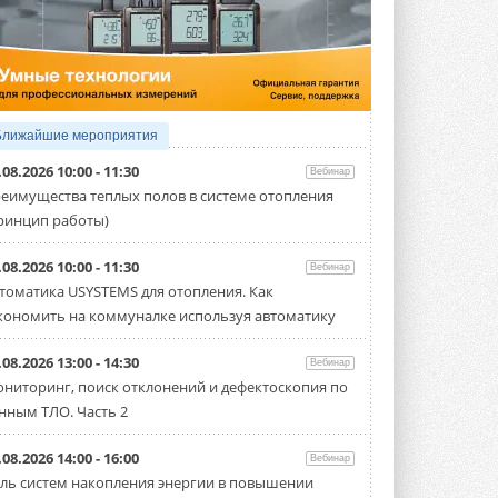
5 АВГУСТА 2026
21-й ежегодный форум
«ЦОД-2026»
Мероприятие пройдет 2-3 сентября в
отеле Radisson Slavyanskaya. Форум
посетит более двух тысяч участников ...
Ближайшие мероприятия
5 АВГУСТА 2026
.08.2026 10:00 - 11:30
Вебинар
Китайская Shenling представила
еимущества теплых полов в системе отопления
линейку тепловых насосов
ринцип работы)
«воздух-вода» на R290
Серия ThermaX R290 All-In-One
включает три модели ...
.08.2026 10:00 - 11:30
Вебинар
4 АВГУСТА 2026
томатика USYSTEMS для отопления. Как
кономить на коммуналке используя автоматику
Тепловые насосы в связке с
солнечной генерацией и
накопителем снижают
.08.2026 13:00 - 14:30
Вебинар
потребление на 60%
ниторинг, поиск отклонений и дефектоскопия по
Исследователи из Италии установили ...
нным ТЛО. Часть 2
4 АВГУСТА 2026
«РУСКЛИМАТ Fest 2026» в Уфе
.08.2026 14:00 - 16:00
Вебинар
собрал свыше 700 профи
ль систем накопления энергии в повышении
климатической отрасли