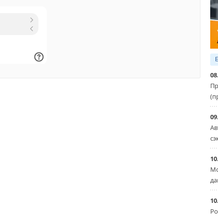
Уведомления отключены
08
Пр
(п
09
Ав
сэ
10
Мо
да
10
Ро