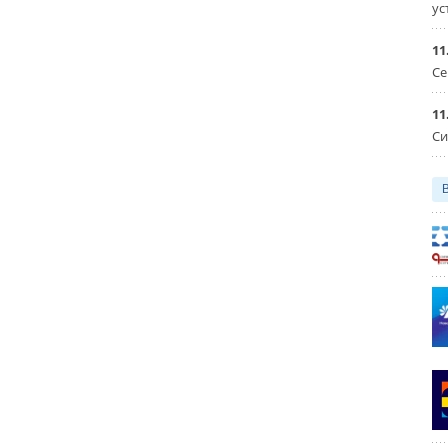
ус
11
Се
11
Си