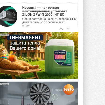
Новинка — приточная
вентиляционная установка
ZILON ZPW-N 2000 INT EC
Серия построена на вентиляторах с EC-
двигателями, что обеспечивает ...
ВЧЕРА
Учёные ЮУрГУ создали
Реклама
каскадную установку,
объединяющую солнечную и
геотермальную энергию
Природосберегающие технологии ...
ВЧЕРА
Для Арктики создали
технологию защиты
ветрогенераторов от аварий
Разработка учитывает влияние
мерзлоты, обледенения и снеговых ...
ВЧЕРА
Реклама
Гибридный тепловой насос PV/T
с одним общим испарителем
Исследователи предложили
конструкцию двухисточникового ...