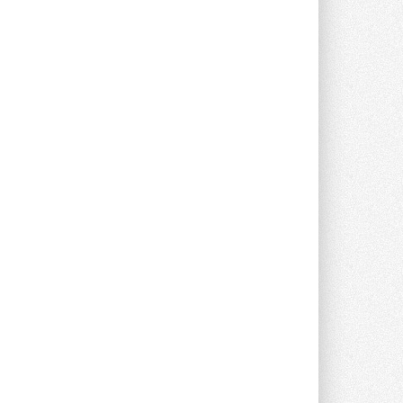
опроса Daikin о восприятии жары ...
28 ИЮЛЯ 2026
CDU производства LG прошёл
валидацию NVIDIA для ИИ-дата-
центров
Компания становится официальным
партнёром NVIDIA по системам ...
28 ИЮЛЯ 2026
В Великобритании предлагают
сделать кондиционирование
обязательным для новостроек
Либеральные демократы внесли
предложение оснащать все новые ...
1
28 ИЮЛЯ 2026
В Подмосковье запустят
производство холодильной
техники и теплообменного
оборудования
Проект реализует компания «ВЕЗА» ...
28 ИЮЛЯ 2026
Ридан объявил о старте продаж
автоматического
балансировочного клапана