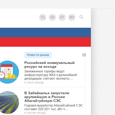
TG
VK
RT
MX
EN
Новости рынка
Российский коммунальный
ресурс на исходе
Заниженные тарифы ведут
инфраструктуру ЖКХ к дальнейшей
деградации, считают эксперты ...
2 ЧАСА НАЗАД
В Забайкалье запустили
крупнейшую в России
Абагайтуйскую СЭС
Годовая выработка Абагайтуйской СЭС
составит 223 221 тыс. кВт-ч ...
6 ЧАСОВ НАЗАД