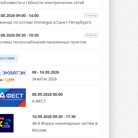
тойчивости и гибкости электрических сетей
Организатором выступил торгово-
производственный холдинг ...
3 АВГУСТА 2026
.08.2026 09:00 - 14:00
Семинар
минар по котлам Immergas в Санкт-Петербурге
«Датарк» испытал модульный
ЦОД с плотностью 54 кВт на
стойку
.08.2026 09:30 - 10:30
Вебинар
Испытания прошли на собственной
стемы теплоснабжения населенных пунктов
производственной площадке и были ...
3 АВГУСТА 2026
Выставки
Samsung выпускает VRF-
систему DVM на R32
Линейка включает семь типоразмеров
08 - 10.09.2026
производительностью от 22,4 до 56 кВт.
ЭкваТэк 2026
Суммарная длина трубопроводов ...
3 АВГУСТА 2026
08.09.2026 00:00
«СиСофт Девелопмент» подвел
А-ФЕСТ
итоги конкурса студенческих
проектов «ТИМ-лидеры 2026»
Новый сезон конкурса «ТИМ-лидеры»
10.09.2026 09:30 - 17:30
стартует уже в сентябре 2026 года ...
3 АВГУСТА 2026
48-й Форум инженерных систем в
Москве
«Русклимат» укрепляет