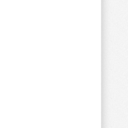
Группа «Теплолюкс» открыла
новую производственную
площадку
Открытие нового завода состоялось
сегодня в Мытищах ...
29 ИЮЛЯ 2026
Stiebel Eltron — спонсирует
международные соревнования
25 спортсменов, выступающих в
прыжках с трамплина и лыжном
двоеборье на международных ...
29 ИЮЛЯ 2026
Новый фирменный магазин
Midea открылся в Сургуте
Компания «Даичи» совместно с
партнером «Энердрим» открыла новый
фирменный магазин Midea в Сургуте ...
29 ИЮЛЯ 2026
Токио — лидер по
интенсивности использования
кондиционеров
Данные получены в ходе очередного