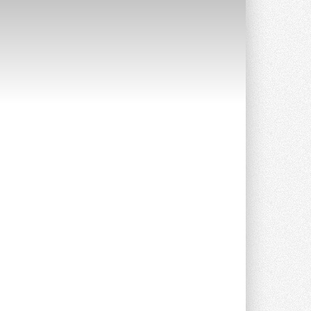
Уже через месяц в России
можно будет устанавливать
солнечные панели в МКД
С 1 сентября снимается запрет на
микрогенерацию в многоквартирных ...
30 ИЮЛЯ 2026
Канальные вентиляторы с ЕС-
двигателями Sysimple TRS EC
Poti
Новинка от Системэйр —
прямоугольный канальный ...
30 ИЮЛЯ 2026
Краска для окон: как выбрать
состав, который не
растрескается после первой
зимы
Частые вопросы о краске для окон ...
30 ИЮЛЯ 2026
СИЭНПИ РУС представила
новую серию консольных
насосов NM
Усовершенствованная гидравлика
помогает снизить энергопотребление ...
30 ИЮЛЯ 2026