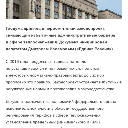
Задача команды — сделать электромобиль,
соответствующий образу жизни, мировоззрению
и пульсу современных поколений, которые являются
Госдума приняла в первом чтении законопроект,
активными участниками новой городской
снимающий избыточные административные барьеры
мобильности.
в сфере теплоснабжения. Документ инициирован
депутатом Дмитрием Исламовым («Единая Россия»).
Подписание соглашения состоялось в рамках
конференции «Подготовка квалифицированных кадров
В минувший вторник, 22 ноября, в рамках Международного
С 2016 года предельные тарифы на тепло
в условиях цифровой трансформации строительной
форума ATOMEXPO инжиниринговая компания
не устанавливаются и не применяются, при этом
отрасли». Мероприятие прошло на площадке МАСИ 23
«Атомэнергопроект» госкорпорации «
Росатом
» подписала
в некоторых нормативно-правовых актах до сих пор
ноября.
соглашение о сотрудничестве в области информационных
прописано это правило. Законопроект устраняет избыточные
технологий с крупнейшим отечественным разработчиком ПО
регуляторные нормы и противоречия в законодательстве.
и ИТ-решений —
ГК «СиСофт» (CSoft)
.
Ерлан Идрисов и Мирон Гориловский ФОТО: архив пресс-
Документ исключает из полномочий федерального органа
службы
Предметом соглашения стало сотрудничество в области
исполнительной власти в области государственного
информационных технологий, а также использование
регулирования тарифов в сфере теплоснабжения
22 ноября 2022 года генеральный директор российской
программного обеспечения, разработанного компанией
Ранее стало известно, что над электромобилем «Атом»
установление предельных (минимального и (или)
«Группы Полипластик» Мирон Гориловский и акционер
«
СиСофт Девелопмент
» (входит в ГК «СиСофт»), для