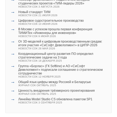
Ваш E-mail *
студенческих проектов «ТИМ-лидеры 2026»
НОВОСТИ СОК 3 АВГУСТА 2026
→
Новый стандарт ТИМ
НОВОСТИ СОК 21 ИЮЛЯ 2026
→
Цифровое судостроительное производство
Текст комментария
НОВОСТИ СОК 10 ИЮНЯ 2026
→
В Москве с успехом прошла первая конференция
ТИМИТех «Инженеры для инженеров»
НОВОСТИ СОК 9 ИЮНЯ 2026
→
От 3D-моделей к цифровым производственным средам:
итоги участия «СиСофт Девелопмент» в ЦИПР-2026
НОВОСТИ СОК 28 МАЯ 2026
→
Координационный центр развития ПО определил
стратегические задачи на 3 года
НОВОСТИ СОК 18 ДЕКАБРЯ 2025
→
Группа «Борлас» (ГК Softline) и АО «СиСофт
Девелопмент» подписали соглашение о стратегическом
сотрудничестве
НОВОСТИ СОК 12 НОЯБРЯ 2025
→
Общий язык цифры между Россией и Беларусью
ЖУРНАЛ СОК ОКТЯБРЬ 2025
→
Ценность внедрения трёхмерного проектирования
ЖУРНАЛ СОК ОКТЯБРЬ 2025
→
Линейка Model Studio CS обновлена пакетом SP1
НОВОСТИ СОК 3 СЕНТЯБРЯ 2025