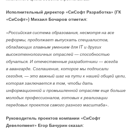
Ваш E-mail *
Исполнительный директор «СиСофт Разработка» (ГК
«СиСофт») Михаил Бочаров отметил
:
Читайте по теме:
«
Российская система образования, несмотря на все
→
Текст комментария
«СиСофт Девелопмент» подвел итоги конкурса
студенческих проектов «ТИМ-лидеры 2026»
реформы, продолжает выпускать специалистов,
НОВОСТИ СОК 3 АВГУСТА 2026
обладающих главным умением для IT и других
→
Новый стандарт ТИМ
НОВОСТИ СОК 21 ИЮЛЯ 2026
высокотехнологичных отраслей — способностью
→
Цифровое судостроительное производство
обучаться. И отечественные разработчики — всегда
НОВОСТИ СОК 10 ИЮНЯ 2026
→
в авангарде. Соглашение, которое мы подписали
В Москве с успехом прошла первая конференция
ТИМИТех «Инженеры для инженеров»
сегодня, — это важный шаг на пути к нашей общей цели,
НОВОСТИ СОК 9 ИЮНЯ 2026
→
От 3D-моделей к цифровым производственным средам:
которая заключается в том, чтобы дать
итоги участия «СиСофт Девелопмент» в ЦИПР-2026
информационной и промышленной отраслям еще больше
НОВОСТИ СОК 28 МАЯ 2026
→
Координационный центр развития ПО определил
молодых профессионалов, готовых к реализации
стратегические задачи на 3 года
передовых проектов самого разного масштаба
».
НОВОСТИ СОК 18 ДЕКАБРЯ 2025
→
Группа «Борлас» (ГК Softline) и АО «СиСофт
Девелопмент» подписали соглашение о стратегическом
Руководитель проектов компании «СиСофт
сотрудничестве
НОВОСТИ СОК 12 НОЯБРЯ 2025
Девелопмент» Егор Бачурин сказал
:
→
Общий язык цифры между Россией и Беларусью
ЖУРНАЛ СОК ОКТЯБРЬ 2025