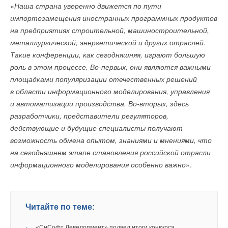
→
«
Наша страна уверенно движется по пути
Ценность внедрения трёхмерного проектирования
ЖУРНАЛ СОК ОКТЯБРЬ 2025
импортозамещения иностранных программных продуктов
→
ГК «СиСофт» стала учредителем Консорциума высшего
на предприятиях строительной, машиностроительной,
и среднего профессионального образования
НОВОСТИ СОК 25 СЕНТЯБРЯ 2025
металлургической, энергетической и других отраслей.
Такие конференции, как сегодняшняя, играют большую
роль в этом процессе. Во-первых, они являются важными
площадками популяризации отечественных решений
в области информационного моделирования, управления
Уведомления отключены
и автоматизации производства. Во-вторых, здесь
разработчики, представители регуляторов,
Комментарии
действующие и будущие специалисты получают
возможность обмена опытом, знаниями и мнениями, что
В этой теме еще нет комментариев
на сегодняшнем этапе становления российской отрасли
информационного моделирования особенно важно
».
Добавить комментарий
Ваше имя *
Читайте по теме:
→
«СиСофт Девелопмент» подвел итоги конкурса