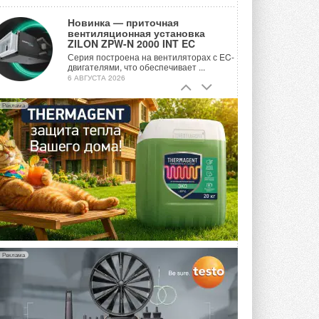
Новинка — приточная
вентиляционная установка
ZILON ZPW-N 2000 INT EC
Серия построена на вентиляторах с EC-
двигателями, что обеспечивает ...
6 АВГУСТА 2026
Учёные ЮУрГУ создали
Реклама
каскадную установку,
объединяющую солнечную и
геотермальную энергию
Природосберегающие технологии ...
6 АВГУСТА 2026
Для Арктики создали
технологию защиты
ветрогенераторов от аварий
Разработка учитывает влияние
мерзлоты, обледенения и снеговых ...
6 АВГУСТА 2026
Реклама
Гибридный тепловой насос PV/T
с одним общим испарителем
Исследователи предложили
конструкцию двухисточникового ...