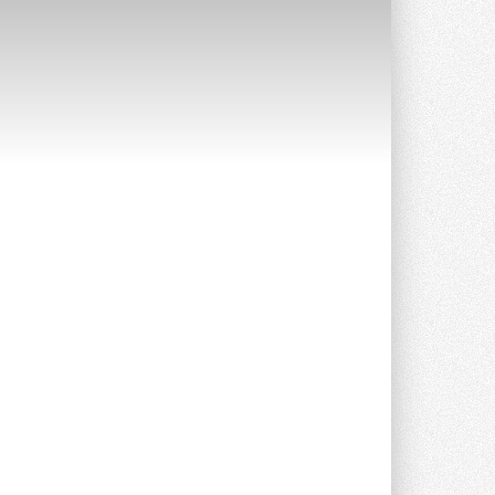
Уже через месяц в России
можно будет устанавливать
солнечные панели в МКД
С 1 сентября снимается запрет на
микрогенерацию в многоквартирных ...
30 ИЮЛЯ 2026
Канальные вентиляторы с ЕС-
двигателями Sysimple TRS EC
Poti
Новинка от Системэйр —
прямоугольный канальный ...
30 ИЮЛЯ 2026
Краска для окон: как выбрать
состав, который не
растрескается после первой
зимы
Частые вопросы о краске для окон ...
30 ИЮЛЯ 2026
СИЭНПИ РУС представила
новую серию консольных
насосов NM
Усовершенствованная гидравлика
помогает снизить энергопотребление ...
30 ИЮЛЯ 2026