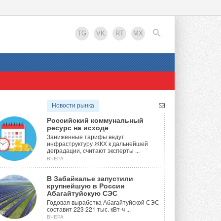
TG
VK
RT
MX
EN
Новости рынка
Российский коммунальный
ресурс на исходе
Заниженные тарифы ведут
инфраструктуру ЖКХ к дальнейшей
деградации, считают эксперты ...
ВЧЕРА
В Забайкалье запустили
крупнейшую в России
Абагайтуйскую СЭС
Годовая выработка Абагайтуйской СЭС
составит 223 221 тыс. кВт-ч ...
ВЧЕРА