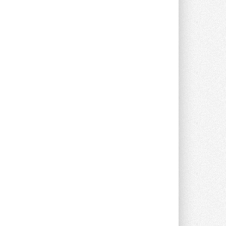
Группа «Теплолюкс» открыла
новую производственную
площадку
Открытие нового завода состоялось
сегодня в Мытищах ...
29 ИЮЛЯ 2026
Stiebel Eltron — спонсирует
международные соревнования
25 спортсменов, выступающих в
прыжках с трамплина и лыжном
двоеборье на международных ...
29 ИЮЛЯ 2026
Новый фирменный магазин
Midea открылся в Сургуте
Компания «Даичи» совместно с
партнером «Энердрим» открыла новый
фирменный магазин Midea в Сургуте ...
29 ИЮЛЯ 2026
Токио — лидер по
интенсивности использования
кондиционеров
Данные получены в ходе очередного