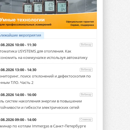
5 АВГУСТА 2026
21-й ежегодный форум
«ЦОД-2026»
Мероприятие пройдет 2-3 сентября в
отеле Radisson Slavyanskaya. Форум
посетит более двух тысяч участников ...
Ближайшие мероприятия
5 АВГУСТА 2026
.08.2026 10:00 - 11:30
Вебинар
Китайская Shenling представила
томатика USYSTEMS для отопления. Как
линейку тепловых насосов
кономить на коммуналке используя автоматику
«воздух-вода» на R290
Серия ThermaX R290 All-In-One
включает три модели ...
.08.2026 13:00 - 14:30
Вебинар
4 АВГУСТА 2026
ниторинг, поиск отклонений и дефектоскопия по
нным ТЛО. Часть 2
Тепловые насосы в связке с
солнечной генерацией и
накопителем снижают
.08.2026 14:00 - 16:00
Вебинар
потребление на 60%
ль систем накопления энергии в повышении
Исследователи из Италии установили ...
тойчивости и гибкости электрических сетей
4 АВГУСТА 2026
«РУСКЛИМАТ Fest 2026» в Уфе
.08.2026 09:00 - 14:00
Семинар
собрал свыше 700 профи
минар по котлам Immergas в Санкт-Петербурге
климатической отрасли