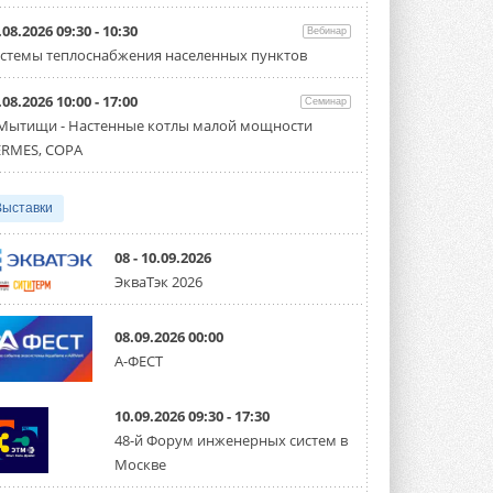
Организатором выступил торгово-
производственный холдинг ...
.08.2026 09:30 - 10:30
Вебинар
3 АВГУСТА 2026
стемы теплоснабжения населенных пунктов
«Датарк» испытал модульный
.08.2026 10:00 - 17:00
ЦОД с плотностью 54 кВт на
Семинар
стойку
 Мытищи - Настенные котлы малой мощности
Испытания прошли на собственной
RMES, COPA
производственной площадке и были ...
3 АВГУСТА 2026
Выставки
Samsung выпускает VRF-
систему DVM на R32
Линейка включает семь типоразмеров
08 - 10.09.2026
производительностью от 22,4 до 56 кВт.
ЭкваТэк 2026
Суммарная длина трубопроводов ...
3 АВГУСТА 2026
08.09.2026 00:00
«СиСофт Девелопмент» подвел
А-ФЕСТ
итоги конкурса студенческих
проектов «ТИМ-лидеры 2026»
Новый сезон конкурса «ТИМ-лидеры»
10.09.2026 09:30 - 17:30
стартует уже в сентябре 2026 года ...
3 АВГУСТА 2026
48-й Форум инженерных систем в
Москве
«Русклимат» укрепляет