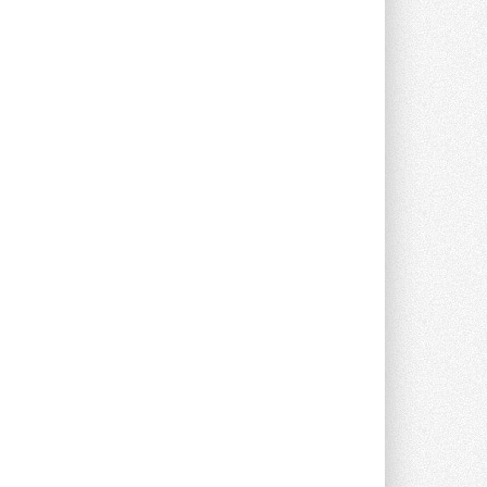
опроса Daikin о восприятии жары ...
28 ИЮЛЯ 2026
CDU производства LG прошёл
валидацию NVIDIA для ИИ-дата-
центров
Компания становится официальным
партнёром NVIDIA по системам ...
28 ИЮЛЯ 2026
В Великобритании предлагают
сделать кондиционирование
обязательным для новостроек
Либеральные демократы внесли
предложение оснащать все новые ...
1
28 ИЮЛЯ 2026
В Подмосковье запустят
производство холодильной
техники и теплообменного
оборудования
Проект реализует компания «ВЕЗА» ...
28 ИЮЛЯ 2026
Ридан объявил о старте продаж
автоматического
балансировочного клапана