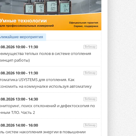
5 АВГУСТА 2026
21-й ежегодный форум
«ЦОД-2026»
Мероприятие пройдет 2-3 сентября в
отеле Radisson Slavyanskaya. Форум
посетит более двух тысяч участников ...
Ближайшие мероприятия
5 АВГУСТА 2026
.08.2026 10:00 - 11:30
Вебинар
Китайская Shenling представила
еимущества теплых полов в системе отопления
линейку тепловых насосов
ринцип работы)
«воздух-вода» на R290
Серия ThermaX R290 All-In-One
включает три модели ...
.08.2026 10:00 - 11:30
Вебинар
4 АВГУСТА 2026
томатика USYSTEMS для отопления. Как
кономить на коммуналке используя автоматику
Тепловые насосы в связке с
солнечной генерацией и
накопителем снижают
.08.2026 13:00 - 14:30
Вебинар
потребление на 60%
ниторинг, поиск отклонений и дефектоскопия по
Исследователи из Италии установили ...
нным ТЛО. Часть 2
4 АВГУСТА 2026
«РУСКЛИМАТ Fest 2026» в Уфе
.08.2026 14:00 - 16:00
Вебинар
собрал свыше 700 профи
ль систем накопления энергии в повышении
климатической отрасли