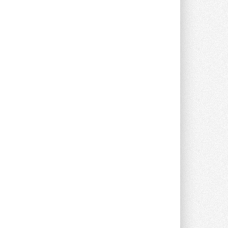
опроса Daikin о восприятии жары ...
28 ИЮЛЯ 2026
CDU производства LG прошёл
валидацию NVIDIA для ИИ-дата-
центров
Компания становится официальным
партнёром NVIDIA по системам ...
28 ИЮЛЯ 2026
В Великобритании предлагают
сделать кондиционирование
обязательным для новостроек
Либеральные демократы внесли
предложение оснащать все новые ...
1
28 ИЮЛЯ 2026
В Подмосковье запустят
производство холодильной
техники и теплообменного
оборудования
Проект реализует компания «ВЕЗА» ...
28 ИЮЛЯ 2026
Ридан объявил о старте продаж
автоматического
балансировочного клапана