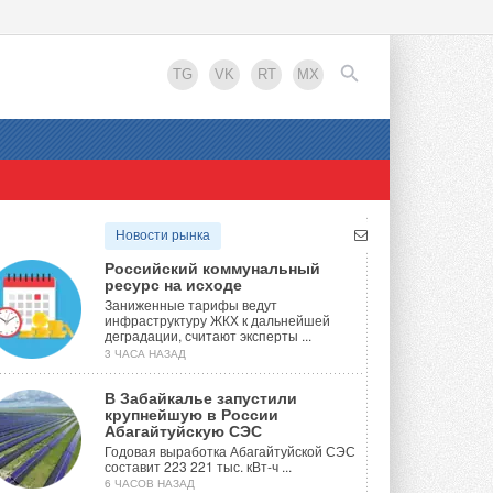
TG
VK
RT
MX
EN
Новости рынка
Российский коммунальный
ресурс на исходе
Заниженные тарифы ведут
инфраструктуру ЖКХ к дальнейшей
деградации, считают эксперты ...
3 ЧАСА НАЗАД
В Забайкалье запустили
крупнейшую в России
Абагайтуйскую СЭС
Годовая выработка Абагайтуйской СЭС
составит 223 221 тыс. кВт-ч ...
6 ЧАСОВ НАЗАД