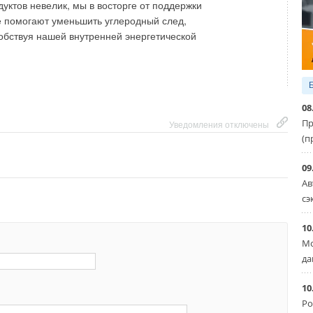
уктов невелик, мы в восторге от поддержки
е помогают уменьшить углеродный след,
бствуя нашей внутренней энергетической
08
Пр
Уведомления отключены
(п
09
Ав
сэ
10
Мо
да
10
Ро