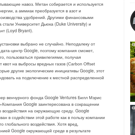
кондиционерам, VRF-системам кондиционирования и
тывающие навоз. Метан собирается и используется
ия.
нергии, а аммиак преобразуется в азот и
изом "Участие, Обучение, Прогресс" (“Participation,
роизводства удобрений. Другими финансовыми
s”) учебный центр ACTS открывает новые широкие
 стали Университет Дьюка (Duke University) и
чшения как теоретических знаний, так и практического
т (Loyd Bryant).
ba и Carrier, инженеров-проектировщиков, консультантов
ра, в которых в настоящее время работает AHI Carrier.
становки выбрано не случайно. Неподалеку от
ата-центр Google, поэтому компания сможет,
.........
го, пользоваться привилегиями, получая
ет
квот на выбросы вредных газов (
Carbon Offset
торые другие экологические инициативы Google, этот
Уведомления отключены
ндовать на подключение к местной распределенной
ер венчурного фонда Google Ventures Билл Мэрис
ит: «Компания Google заинтересована в сокращении
го воздействия на окружающую среду. Google
ван в содействии этой работе как в пользу компании
аго глобального воздействия. Хотя вред,
нией Google окружающей среде в результате