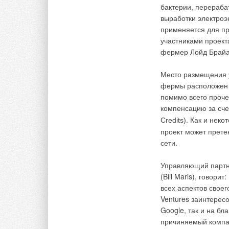
полупромышленным 
бактерии, перераба
системам управлен
выработки электроэ
Действующий под дев
Добавить комментарий
применяется для п
Learning & Progres
участниками проекта
возможности для улу
фермер Лойд Брайан
Ваше имя *
Ваш E-mail *
опыта дилеров Toshi
из всех 69 стран ми
Место размещения у
фермы расположен д
Текст комментария
помимо всего проче
компенсацию за сч
. Как и неко
Credits
)
Комментарии
проект может прете
сети.
В этой теме еще нет комментариев
Управляющий партн
(Bill Maris), говор
Добавить комментарий
всех аспектов свое
Ventures заинтересо
Google, так и на бл
Ваше имя *
Ваш E-mail *
причиняемый компа