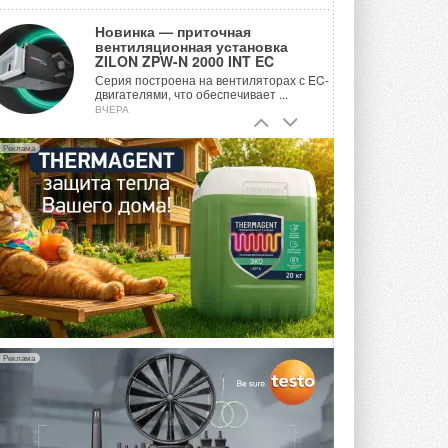
Новинка — приточная
вентиляционная установка
ZILON ZPW-N 2000 INT EC
Серия построена на вентиляторах с EC-
двигателями, что обеспечивает ...
ВЧЕРА
Учёные ЮУрГУ создали
Реклама
каскадную установку,
объединяющую солнечную и
геотермальную энергию
Природосберегающие технологии ...
ВЧЕРА
Для Арктики создали
технологию защиты
ветрогенераторов от аварий
Разработка учитывает влияние
мерзлоты, обледенения и снеговых ...
ВЧЕРА
Реклама
Гибридный тепловой насос PV/T
с одним общим испарителем
Исследователи предложили
конструкцию двухисточникового ...