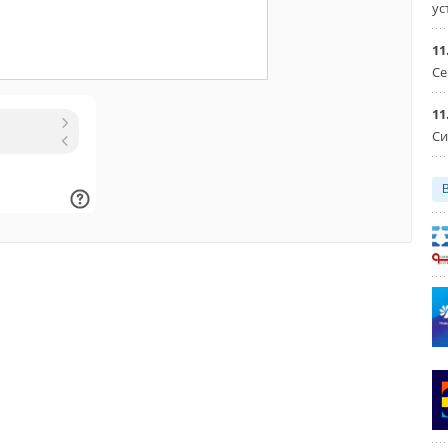
ус
11
Се
11
Си