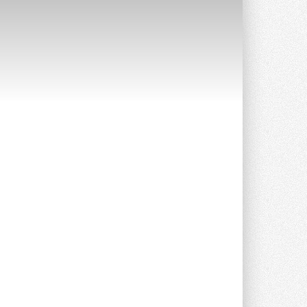
Уже через месяц в России
можно будет устанавливать
солнечные панели в МКД
С 1 сентября снимается запрет на
микрогенерацию в многоквартирных ...
30 ИЮЛЯ 2026
Канальные вентиляторы с ЕС-
двигателями Sysimple TRS EC
Poti
Новинка от Системэйр —
прямоугольный канальный ...
30 ИЮЛЯ 2026
Краска для окон: как выбрать
состав, который не
растрескается после первой
зимы
Частые вопросы о краске для окон ...
30 ИЮЛЯ 2026
СИЭНПИ РУС представила
новую серию консольных
насосов NM
Усовершенствованная гидравлика
помогает снизить энергопотребление ...
30 ИЮЛЯ 2026