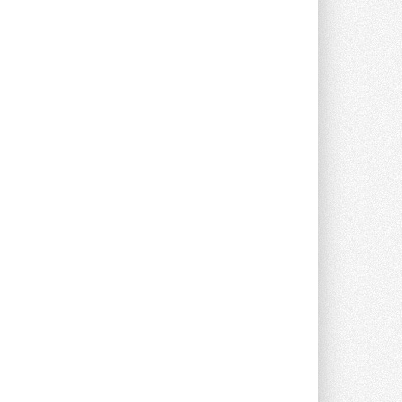
Группа «Теплолюкс» открыла
новую производственную
площадку
Открытие нового завода состоялось
сегодня в Мытищах ...
29 ИЮЛЯ 2026
Stiebel Eltron — спонсирует
международные соревнования
25 спортсменов, выступающих в
прыжках с трамплина и лыжном
двоеборье на международных ...
29 ИЮЛЯ 2026
Новый фирменный магазин
Midea открылся в Сургуте
Компания «Даичи» совместно с
партнером «Энердрим» открыла новый
фирменный магазин Midea в Сургуте ...
29 ИЮЛЯ 2026
Токио — лидер по
интенсивности использования
кондиционеров
Данные получены в ходе очередного