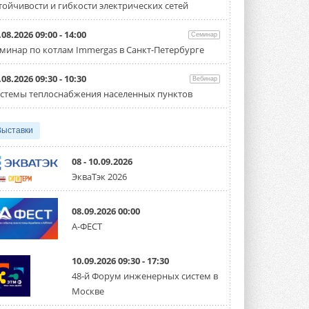
тойчивости и гибкости электрических сетей
Организатором выступил торгово-
производственный холдинг ...
3 АВГУСТА 2026
.08.2026 09:00 - 14:00
Семинар
минар по котлам Immergas в Санкт-Петербурге
«Датарк» испытал модульный
ЦОД с плотностью 54 кВт на
стойку
.08.2026 09:30 - 10:30
Вебинар
Испытания прошли на собственной
стемы теплоснабжения населенных пунктов
производственной площадке и были ...
3 АВГУСТА 2026
Выставки
Samsung выпускает VRF-
систему DVM на R32
Линейка включает семь типоразмеров
08 - 10.09.2026
производительностью от 22,4 до 56 кВт.
ЭкваТэк 2026
Суммарная длина трубопроводов ...
3 АВГУСТА 2026
08.09.2026 00:00
«СиСофт Девелопмент» подвел
А-ФЕСТ
итоги конкурса студенческих
проектов «ТИМ-лидеры 2026»
Новый сезон конкурса «ТИМ-лидеры»
10.09.2026 09:30 - 17:30
стартует уже в сентябре 2026 года ...
3 АВГУСТА 2026
48-й Форум инженерных систем в
Москве
«Русклимат» укрепляет