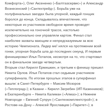
→
Новые напольные котлы BIASI
Комфорта»), Олег Аксененко («Балтгазсервис») и Александр
НОВОСТИ СОК 18 МАЯ 2016
«Лосиный остров» было выбрано инновационное решение
• Низкотемпературный комплект (-40 С)
Добавить комментарий
→
Вознесенский («Сантехтрейд»). Борьба уже на
Biasi – новый партнер ГК «Русклимат»
компании Uponor – коллекторная разводка системы
• Регулируемая рама-основание для моделей с нижней
НОВОСТИ СОК 11 СЕНТЯБРЯ 2013
полуфинальных заездах была упорной, каждый гонщик
радиаторного отопления Uponor. Она создана на основе
→
раздачей воздуха
Настенные двухконтурные газовые котлы. Обзор рынка
Ваше имя *
боролся до конца. Складывалось впечатление, что
ЖУРНАЛ СОК АВГУСТ 2013
модульной технологии с применением труб из сшитого
• Конденсаторный блок LLOID COILS в комплекте с
→
некоторые из участников свободное время проводят
Выставка 'Энергетика. Энергосбережение'
полиэтилена PE-Xa и оснащена инновационной
вентиляторами
НОВОСТИ СОК 1 ОКТЯБРЯ 2012
исключительно на гоночной трассе, настолько
соединительной системой, которая позволяет легко собирать
→
Двухконтурные настенные газовые котлы. Обзор рынка
Ваш E-mail *
профессионально они управляли картом. Финал стал
ЖУРНАЛ СОК СЕНТЯБРЬ 2012
нужное количество элементов и тип выходов для
→
наиболее захваты вающим и непредсказуемым за всю
Российские партнеры посетили производство Biasi
подключения радиаторов и систем водопровода. Данное
S.p.A.
Новинка доступна для заказа со склада в Москве.
историю Чемпионата. Лидер ме! нялся на протяжении всей
уникальное решение, предложенное Uponor, позволяет
ЖУРНАЛ СОК ЯНВАРЬ 2012
гонки, упорная борьба шла до последних секунд. И первым
→
Текст комментария
Бойлеры косвенного нагрева для настенных котлов
монтировать детали в пол-оборота, создавая практически
ЖУРНАЛ СОК ЯНВАРЬ 2012
финишировал Илья Потапов, несмотря на то, что стартовал
любые конфигурации, что особенно важно при возведении
→
Отопительные котлы с чугунным теплообменником и
он в финальном заезде четвертым.
нестандартных строительных объектов. Устанавливаемая в
газовой горелкой
Вторым стал Кирилл Ермишкин, и третьим к финишу пришел
ЖУРНАЛ СОК НОЯБРЬ 2011
ЖК «Лосиный остров» коллекторная разводка обладает
→
комментарии к новости (
1
)
Газовые настенные двухконтурные котлы
Никита Орлов. Илья Потапов стал седьмым участником
улучшенными техническими характеристиками, что делает
ЖУРНАЛ СОК АВГУСТ 2011
суперфинала. По итогам прошлых этапов в суперфинал
→
ее очень простой и удобной как в монтаже, так и в
Стальные промышленные отопительные котлы BIASI
вышли: в Санкт-Петербурге – Максим Мозоров
ЖУРНАЛ СОК АПРЕЛЬ 2011
эксплуатации, а также определяет ее долговечность и
(«Теплоград»); в Казани – Кирилл Загребин (ИП Казинников);
надежность. Инновационной тенденции придерживались
Уведомления отключены
в Екатеринбурге – Никита Калиман («Алмаз»); в Нижнем
проектировщики ЖК «Лосиный остров» и при планировке
Новгороде – Евгений Супрун («Сантехкомплектстрой»); в
Комментарии
квартир, отказавшись от гигантомании в пользу оптимизации
Ростове-на-Дону – Алексей Ярославцев («Паритет»); в
пространства и переориентации с количества метров на