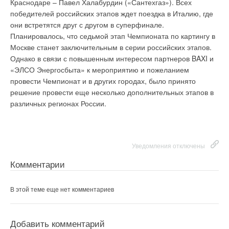
Краснодаре – Павел Халабурдин («Сантехгаз»). Всех
качество жилья. В этом жилом комплексе спроектированы 1–
Зернов Игорь
09-08-2012
Уведомления отключены
победителей российских этапов ждет поездка в Италию, где
4-комнатные квартиры свободной планировки площадью от
Здравствуйте!
они встретятся друг с другом в суперфинале.
Нас интересует прецизионный кондиционер производительностью по
40,46 до 143,7 кв. м. Он оборудован трехуровневым
Комментарии
холоду 8-12 Кв, производительностью по воздуху около 3000 м³/час со
Планировалось, что седьмой этап Чемпионата по картингу в
подземным паркингом на 1700 машиномест. На просторной
склада и по минимальной цене. Времени для доставки под заказ у нас
Москве станет заключительным в серии российских этапов.
нет.
огороженной прилегающей территории предусмотрено
В этой теме еще нет комментариев
С уважением Игорь.
Однако в связи с повышенным интересом партнеров BAXI и
комплексное благоустройство: посадка 120 деревьев и 138
Комментарий полезен?
«ЭЛСО Энергосбыта» к мероприятию и пожеланием
кустарников, организация цветников и газонов общей
провести Чемпионат и в других городах, было принято
ДА
НЕТ
площадью 27 000 кв. м.
Добавить комментарий
решение провести еще несколько дополнительных этапов в
различных регионах России.
Ваше имя *
Уведомления отключены
Добавить комментарий
Ваш E-mail *
Комментарии
Уведомления отключены
Ваше имя *
Комментарии
В этой теме еще нет комментариев
Текст комментария
Ваш E-mail *
В этой теме еще нет комментариев
Добавить комментарий
Текст комментария
Добавить комментарий
Ваше имя *