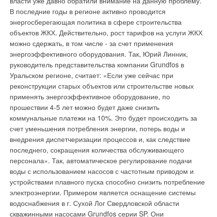
власти уже давно обратили внимание на данную проблему.
является улучшение эффективности, финансовой
приточно-вытяжная установка Tempero. В каталоге появился
В последние годы в регионе активно проводится
устойчивости и качества услуг жилищно-коммунального
новый раздел взрывозащищенные вентиляторы, в который
энергосберегающая политика в сфере строительства
комплекса в пилотных муниципальных образованиях,
вошла продукция компании Ostberg. В разделе
объектов ЖКХ. Действительно, рост тарифов на услуги ЖКХ
отобранных на конкурсной основе. Главной задачей Проекта
воздухораздающих устройств появились новые сопловые и
можно сдержать, в том числе - за счет применения
является поддержка реформы ЖКХ посредством перехода
низкоскоростные воздухораспределители компании Арктос.
энергоэффективного оборудования. Так, Юрий Линник,
от почти полного предоставления услуг государственными
Полностью изменился и обновился раздел шкафов
руководитель представительства компании Grundfos в
структурами к использованию рыночных механизмов
управления - теперь он снабжен схемами внешних
Уральском регионе, считает: «Если уже сейчас при
оказания услуг. Реализация Проекта будет оказывать
подключений управляющих модулей. Восприятие
реконструкции старых объектов или строительстве новых
поддержку существующей программе реформы ЖКХ,
информации, представленной в каталоге, существенно
применять энергоэффективное оборудование, по
осуществляемой Правительством Российской Федерации на
облегчают фотографии, таблицы и графики. Формулы и
прошествии 4-5 лет можно будет даже снизить
региональном и муниципальном уровнях посредством
универсальная номограмма, разработанные фирмой
коммунальные платежи на 10%. Это будет происходить за
перехода от почти полного предоставления услуг
АРКТОС, помогут произвести расчет
счет уменьшения потребления энергии, потерь воды и
государственными структурами к использованию рыночных
воздухораспределителей и выбрать нужные модели
внедрения диспетчеризации процессов и, как следствие
механизмов оказания услуг в условиях конкуренции и на
согласно выбранной схеме подачи воздуха. "Каталог
последнего, сокращения количества обслуживающего
конкурсной основе. Проект будет сосредоточен на
оборудования для систем вентиляции" - 2008 предназначен
персонала». Так, автоматическое регулирование подачи
реформировании институциональных связей во всем
для специалистов области вентиляции: проектировщиков,
воды с использованием насосов с частотным приводом и
секторе ЖКХ – от предприятий по управлению и
научных сотрудников, архитекторов и специалистов
устройствами плавного пуска способно снизить потребление
обслуживанию жилья до предприятий коммунальных услуг, а
строительно-монтажных организаций, поможет
электроэнергии. Примером является оснащение системы
также на содержание и техническое обслуживание
сориентироваться в многообразии вентиляционного
водоснабжения в г. Сухой Лог Свердловской области
существующего жилищного фонда и на работе
оборудования и студентам-вентиляционщикам. А теперь,
скважинными насосами Grundfos серии SP. Они
коммунальных сетей. Проект будет сочетать в себе