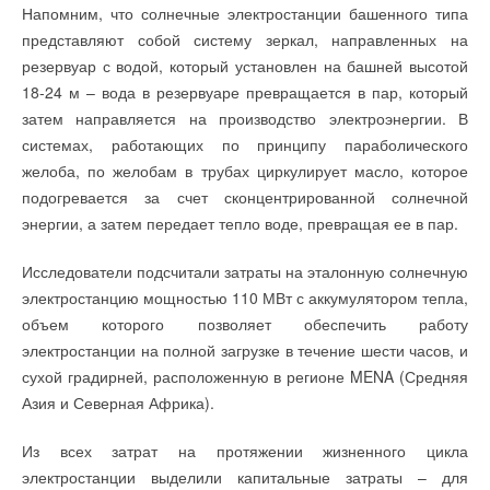
Напомним, что солнечные электростанции башенного типа
является более глубокое продвижение Swegon на рынок
охлаждения, регуляторы частоты для насосов и
представляют собой систему зеркал, направленных на
Великобритании, а также развитие новых каналов сбыта для
вентиляторов, механическая вентиляция с использованием
резервуар с водой, который установлен на башней высотой
продуктовой линейки Swegon BlueBox. Напомним, что
вторичного тепла, электроотопление, улучшение систем
18-24 м – вода в резервуаре превращается в пар, который
итальянскую компанию-производителя чиллеров и тепловых
трубопровода, системы освещения и контроля.
затем направляется на производство электроэнергии. В
насосов Blue Box компания Swegon полностью выкупила
системах, работающих по принципу параболического
еще в 2010 году.
Другие изменения касаются изменений в строительных
желоба, по желобам в трубах циркулирует масло, которое
нормах и правилах Green Deal, которые теперь будут
подогревается за счет сконцентрированной солнечной
требовать от установщиков соблюдения схемы установки
энергии, а затем передает тепло воде, превращая ее в пар.
оборудования малой мощности Microgeneration Certification
Scheme (MCS). Джонатан Гриффин, глава отдела по
Читайте по теме:
Исследователи подсчитали затраты на эталонную солнечную
расширению рынка для строительного сектора, отметил, что
электростанцию мощностью 110 МВт с аккумулятором тепла,
ключевым фактором в успехе Green Deal является доверие
→
ПВУ «Катунь» в гигиеническом исполнении от НЕВАТОМ
объем которого позволяет обеспечить работу
НОВОСТИ СОК 7 АВГУСТА 2026
потребителей. Следовательно, поправка PAS 2030
→
Новинка — приточная вентиляционная установка ZILON
электростанции на полной загрузке в течение шести часов, и
обеспечит точное соответствие всем стандартам,
ZPW-N 2000 INT EC
сухой градирней, расположенную в регионе MENA (Средняя
НОВОСТИ СОК 6 АВГУСТА 2026
гарантируемым этой программой, и все установки будут
→
Для Арктики создали технологию защиты
Азия и Северная Африка).
проводиться согласно самым последним изменениям,
ветрогенераторов от аварий
НОВОСТИ СОК 6 АВГУСТА 2026
внесенным в Green Deal. BSI также создал онлайн сервис со
→
Из всех затрат на протяжении жизненного цикла
Универсальный пульт Z037-5C0 от НЕВАТОМ
всеми пояснениями и уточнениями, касающимися новой
НОВОСТИ СОК 5 АВГУСТА 2026
электростанции выделили капитальные затраты – для
→
21-й ежегодный форум «ЦОД-2026»