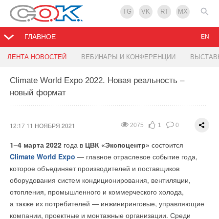
TG
VK
RT
MX
ГЛАВНОЕ
EN
Как НЕВАТОМ увеличил производительность в 2
11 ноября Международный день
Франция возобновит строительство ядерных
Новая разработка ученых Пензенского
ЛЕНТА НОВОСТЕЙ
ВЕБИНАРЫ И КОНФЕРЕНЦИИ
ВЫСТАВ
раза
энергосбережения
реакторов
госуниверситета
Climate World Expo 2022. Новая реальность –
новый формат
12:17 11 НОЯБРЯ 2021
12:04 11 НОЯБРЯ 2021
12:48 10 НОЯБРЯ 2021
12:48 10 НОЯБРЯ 2021
2311
3506
1745
2065
2
6
2
3
0
0
0
1
Российский производитель промышленного
вентиляционного оборудования
НЕВАТОМ
внедряет
12:17 11 НОЯБРЯ 2021
2075
1
0
концепцию бережливого производства* уже четвертый
1–4 марта 2022
года в
ЦВК «Экспоцентр»
состоится
год. За это время производительность в цехах
Climate World Expo
— главное отраслевое событие года,
Новосибирска и Екатеринбурга выросла вдвое.
которое объединяет производителей и поставщиков
оборудования систем кондиционирования, вентиляции,
отопления, промышленного и коммерческого холода,
а также их потребителей — инжиниринговые, управляющие
компании, проектные и монтажные организации. Среди