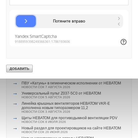
*Бережливое производство — это направление
менеджмента, обеспечивающее конкурентоспособность
предприятия за счет выпуска продукции в количестве,
необходимом заказчику, с высоким качеством,
минимальными затратами ресурсов и низкой
себестоимостью («Бережливое производство», А. В. Вялов).
Читайте по теме:
→
ПВУ «Катунь» в гигиеническом исполнении от НЕВАТОМ
НОВОСТИ СОК 7 АВГУСТА 2026
→
Универсальный пульт Z037-5C0 от НЕВАТОМ
НОВОСТИ СОК 5 АВГУСТА 2026
→
Линейка крышных вентиляторов НЕВАТОМ VKR-E
дополнена новым типоразмером 11,2
НОВОСТИ СОК 3 АВГУСТА 2026
→
Щиты НЕВАТОМ для противодымной вентиляции PDV
НОВОСТИ СОК 8 ИЮЛЯ 2026
→
Новый раздел для проектировщиков на сайте НЕВАТОМ
НОВОСТИ СОК 26 ИЮНЯ 2026
→