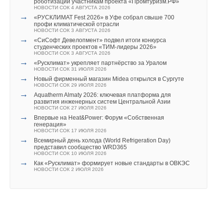
роботизации участникам проекта «Промтуризм.РФ»
Уведомления отключены
НОВОСТИ СОК 4 АВГУСТА 2026
→
Александр
11-11-2021
«РУСКЛИМАТ Fest 2026» в Уфе собрал свыше 700
Комментарии
профи климатической отрасли
Устанавливать ВЭУ на крышах многоэтажных зданий - придуманная
НОВОСТИ СОК 3 АВГУСТА 2026
затея, которая не даст никакой энергоэффективности. Ветровые
→
«СиСофт Девелопмент» подвел итоги конкурса
потоки над многоэтажной застройкой ведут себя по-разному.
По признанию Васютина, сложнее было менять
В этой теме еще нет комментариев
студенческих проектов «ТИМ-лидеры 2026»
Датчане, давно изучившие влияние зданий и рельеф на ветер,
мировоззрение людей, проработавших на производстве уже
НОВОСТИ СОК 3 АВГУСТА 2026
пришли к выводу, что нужны или ветрополя или офшоры в море.
→
«Русклимат» укрепляет партнёрство за Уралом
долгое время, чем новичков: «
Новым сотрудникам это
Комментарий полезен?
НОВОСТИ СОК 31 ИЮЛЯ 2026
преподносится как культура, их ставят перед фактом,
→
Добавить комментарий
Новый фирменный магазин Midea открылся в Сургуте
ДА
НЕТ
НОВОСТИ СОК 29 ИЮЛЯ 2026
что иначе у нас не работают. Новый сотрудник либо это
→
Aquatherm Almaty 2026: ключевая платформа для
Ваше имя *
принимает и остается, либо уходит
».
развития инженерных систем Центральной Азии
НОВОСТИ СОК 27 ИЮЛЯ 2026
→
Впервые на Heat&Power: Форум «Собственная
С 2020 года сотрудников отправляют в новый учебный
генерация»
Добавить комментарий
Ваш E-mail *
НОВОСТИ СОК 17 ИЮЛЯ 2026
центр — «Фабрику процессов», где преподают принципы
→
Всемирный день холода (World Refrigeration Day)
бережливого производства. По словам Васютина, сотрудники
Ваше имя *
представил сообщество WRD365
НОВОСТИ СОК 10 ИЮЛЯ 2026
возвращаются оттуда «с горящими глазами», создается
→
Как «Русклимат» формирует новые стандарты в ОВКЭС
Текст комментария
«вау-эффект». Вернувшись на рабочее место, они
НОВОСТИ СОК 2 ИЮЛЯ 2026
Ваш E-mail *
понимают, что не так-то просто переложить новые знания
на практику.
Текст комментария