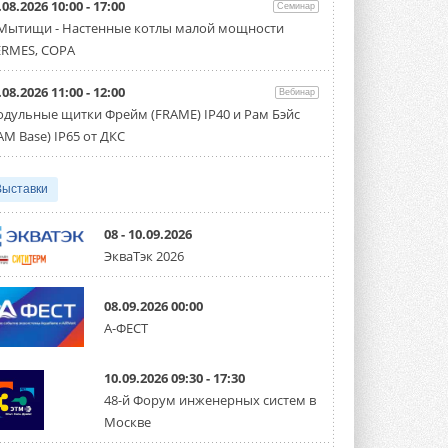
.08.2026 10:00 - 17:00
производительностью от 22,4 до 56 кВт.
Семинар
Суммарная длина трубопроводов ...
 Мытищи - Настенные котлы малой мощности
3 АВГУСТА 2026
RMES, COPA
«СиСофт Девелопмент» подвел
.08.2026 11:00 - 12:00
итоги конкурса студенческих
Вебинар
проектов «ТИМ-лидеры 2026»
дульные щитки Фрейм (FRAME) IP40 и Рам Бэйс
Новый сезон конкурса «ТИМ-лидеры»
AM Base) IP65 от ДКС
стартует уже в сентябре 2026 года ...
тели, очистители воздуха
мышленные и VRF-системы
дование
диционеры
3 АВГУСТА 2026
Выставки
«Русклимат» укрепляет
партнёрство за Уралом
Президент Омского землячества в
08 - 10.09.2026
Москве Михаил Тимошенко посетил
ЭкваТэк 2026
Омск с трёхдневным рабочим визитом ...
31 ИЮЛЯ 2026
08.09.2026 00:00
Carrier модернизирует
А-ФЕСТ
флагманский чиллер AquaEdge
19XR
Чиллер получил новую версию,
10.09.2026 09:30 - 17:30
работающую на хладагенте R1234ze ...
31 ИЮЛЯ 2026
48-й Форум инженерных систем в
Москве
Mitsubishi расширяет