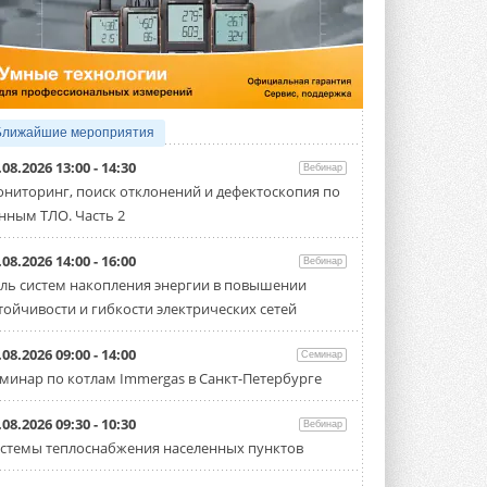
4 АВГУСТА 2026
Тепловые насосы в связке с
солнечной генерацией и
накопителем снижают
потребление на 60%
Исследователи из Италии установили ...
Ближайшие мероприятия
4 АВГУСТА 2026
.08.2026 13:00 - 14:30
Вебинар
«РУСКЛИМАТ Fest 2026» в Уфе
ниторинг, поиск отклонений и дефектоскопия по
собрал свыше 700 профи
нным ТЛО. Часть 2
климатической отрасли
Организатором выступил торгово-
производственный холдинг ...
.08.2026 14:00 - 16:00
Вебинар
3 АВГУСТА 2026
ль систем накопления энергии в повышении
тойчивости и гибкости электрических сетей
«Датарк» испытал модульный
ЦОД с плотностью 54 кВт на
стойку
.08.2026 09:00 - 14:00
Семинар
Испытания прошли на собственной
минар по котлам Immergas в Санкт-Петербурге
производственной площадке и были ...
3 АВГУСТА 2026
.08.2026 09:30 - 10:30
Вебинар
Samsung выпускает VRF-
стемы теплоснабжения населенных пунктов
систему DVM на R32
Линейка включает семь типоразмеров