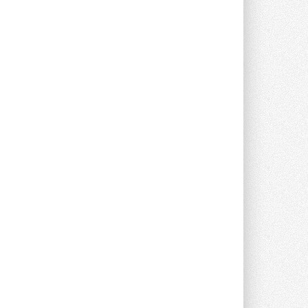
Новый фирменный магазин
Midea открылся в Сургуте
Компания «Даичи» совместно с
партнером «Энердрим» открыла новый
фирменный магазин Midea в Сургуте ...
29 ИЮЛЯ 2026
Токио — лидер по
интенсивности использования
кондиционеров
Данные получены в ходе очередного
опроса Daikin о восприятии жары ...
28 ИЮЛЯ 2026
CDU производства LG прошёл
валидацию NVIDIA для ИИ-дата-
центров
Компания становится официальным
партнёром NVIDIA по системам ...
28 ИЮЛЯ 2026
В Великобритании предлагают
сделать кондиционирование
обязательным для новостроек
Либеральные демократы внесли