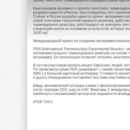
Проект пилотного термоядерного гибридного реактора в 
Красильников напомнил о проекте пилотного термоядерно
разрабатывается в России. Как сообщалось, его строитель
'Сейчас в России разрабатывается проект экспериментал
собой сочетание технологий ядерного реактора, работаю
термоядерного реактора, работающего на принципе синтез
следующим шагом на основании результатов, которые пол
2030 год'.
Международный проект по созданию экспериментального
ITER (International Thermonuclear Experimental Reactor) 
экспериментального термоядерного реактора на основе 
катушками). Его реализация позволит получить неисчерпа
В состав участников проекта входят Евросоюз, Индия, Ки
По своим масштабам ITER сравнивают с такими проектам
(МКС) и Большой адронный коллайдер. Стоимость проекта
и другое оборудование поставляют все семь участников п
Ввиду экономической ситуации в мире с финансированием
после трагедии 2011 года на АЭС 'Фукусима-1' междунар
прибегнуть к независимой экспертизе надежности возвод
ИТАР-ТАСС