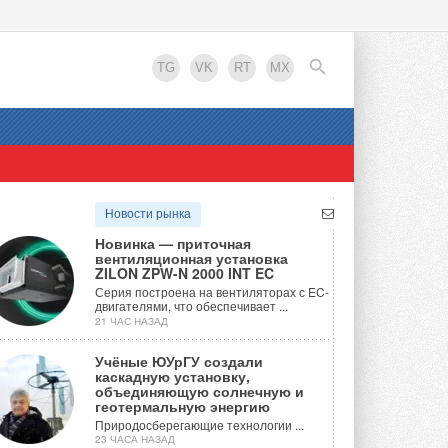
TG
VK
RT
MX
EN
Новости рынка
Новинка — приточная
вентиляционная установка
ZILON ZPW-N 2000 INT EC
Серия построена на вентиляторах с EC-
двигателями, что обеспечивает ...
21 ЧАС НАЗАД
Учёные ЮУрГУ создали
каскадную установку,
объединяющую солнечную и
геотермальную энергию
Природосберегающие технологии ...
23 ЧАСА НАЗАД