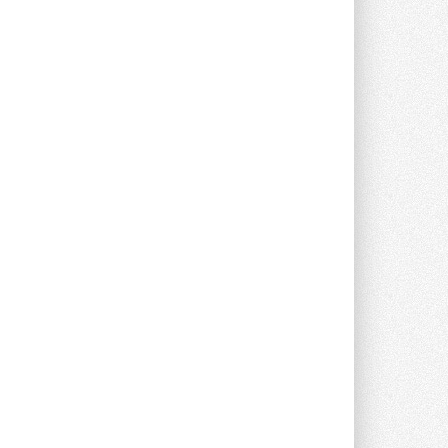
предложение оснащать все новые ...
1
28 ИЮЛЯ 2026
В Подмосковье запустят
производство холодильной
техники и теплообменного
оборудования
Проект реализует компания «ВЕЗА» ...
28 ИЮЛЯ 2026
Ридан объявил о старте продаж
автоматического
балансировочного клапана
Клапан APT‑R3 производится на заводе
в Лешково (Московская область) ...
27 ИЮЛЯ 2026
Шумоглушители собственного
производства от компании
TURKOV
Новая линейка пластинчатых
прямоугольных шумоглушителей ...
27 ИЮЛЯ 2026
Aquatherm Almaty 2026:
ключевая платформа для
развития инженерных систем