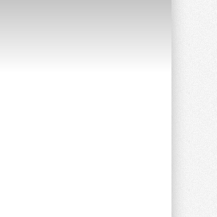
Краска для окон: как выбрать
состав, который не
растрескается после первой
зимы
Частые вопросы о краске для окон ...
30 ИЮЛЯ 2026
СИЭНПИ РУС представила
новую серию консольных
насосов NM
Усовершенствованная гидравлика
помогает снизить энергопотребление ...
30 ИЮЛЯ 2026
Группа «Теплолюкс» открыла
новую производственную
площадку
Открытие нового завода состоялось
сегодня в Мытищах ...
29 ИЮЛЯ 2026
Stiebel Eltron — спонсирует
международные соревнования
25 спортсменов, выступающих в
прыжках с трамплина и лыжном
двоеборье на международных ...
29 ИЮЛЯ 2026