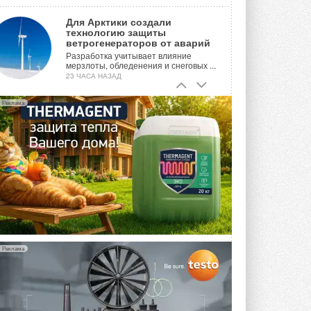
Для Арктики создали
технологию защиты
ветрогенераторов от аварий
Разработка учитывает влияние
мерзлоты, обледенения и снеговых ...
23 ЧАСА НАЗАД
Гибридный тепловой насос PV/T
Реклама
с одним общим испарителем
Исследователи предложили
конструкцию двухисточникового ...
ВЧЕРА
21-й ежегодный форум
«ЦОД-2026»
Мероприятие пройдет 2-3 сентября в
отеле Radisson Slavyanskaya. Форум
посетит более двух тысяч участников ...
ВЧЕРА
Реклама
Китайская Shenling представила
линейку тепловых насосов
«воздух-вода» на R290
Серия ThermaX R290 All-In-One
включает три модели ...