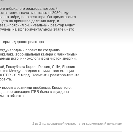
РФ
го гибридного реактора, который
ство может начаться только в 2030 году.
ьного гибридного реактора. Он представляет
щего на принципе деления ядер, и
а, - пояснил он. - Реальный реактор будет
учены на экспериментальном (этапе), - это
 термоядерного реактора
- международный проект по созданию
токамака (тороидальная камера с магнитными
емый источник экологически чистой энергии.
тай, Республика Корея, Россия, США, Япония.
и, как Международная космическая станция
 ITER - €15 млрд. Элементы реактора-гиганта
роекта.
 проекта возникли проблемы. Кроме того,
одная организация ITER была вынуждена
имого объекта.
2
из
2
пользователей считают этот комментарий полезным