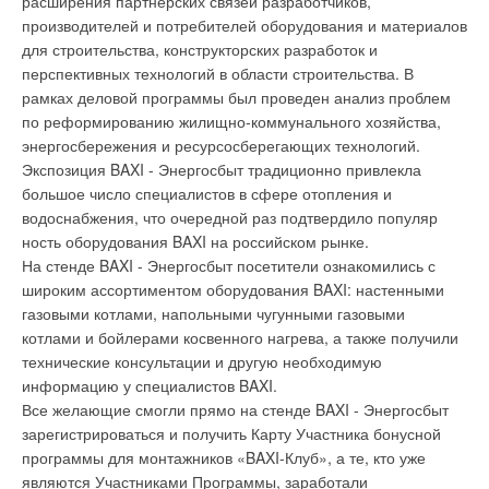
расширения партнерских связей разработчиков,
Завод обладает самой мощной линией по производству
выработки биогаза. Свиноводческие стоки начнут
производителей и потребителей оборудования и материалов
каменной ваты в мире, - годовой объем выпуска составит
использовать в технологическом процессе в конце апреля.
для строительства, конструкторских разработок и
110 000 тонн. Проект завода предполагает возможность
Пробным запуском руководят немецкие специалисты. Через
перспективных технологий в области строительства. В
установки второй производственной линии, которая удвоит
приёмные резервуары и резервуар-смеситель жидкий навоз
рамках деловой программы был проведен анализ проблем
текущие мощности до ¼ миллиона тонн. Завод оснащен
КРС был подан в ферментатор. Здесь он будет нагрет до
по реформированию жилищно-коммунального хозяйства,
самым передовым оборудованием для выпуска уникальных
температуры 37-38 градусов. Сюда же через 8 недель
энергосбережения и ресурсосберегающих технологий.
продуктов нового поколения для повышения
поступят предварительно измельчённые и увлажнённые
Экспозиция BAXI - Энергосбыт традиционно привлекла
энергоэффективности зданий и строительных сооружений,
силосные массы, отходы мясоперерабатывающего завода и
большое число специалистов в сфере отопления и
которым нет аналогов на российском рынке.
свиноводческие стоки. В процессе ферментации будет
водоснабжения, что очередной раз подтвердило популяр
получен долгожданный биогаз. Первую же альтернативную
ность оборудования BAXI на российском рынке.
электроэнергию планируют выработать через 13 недель.
На стенде BAXI - Энергосбыт посетители ознакомились с
После выхода на проектную мощность станция будет
широким ассортиментом оборудования BAXI: настенными
Уведомления отключены
ежегодно перерабатывать 14600 тонн отходов
газовыми котлами, напольными чугунными газовыми
мясоперерабатывающего завода, 26000 тонн
котлами и бойлерами косвенного нагрева, а также получили
Комментарии
свиноводческих стоков, 1800 тонн канализационных отходов
технические консультации и другую необходимую
в виде шлама, 26000 тонн силоса. Все компоненты для
информацию у специалистов BAXI.
В этой теме еще нет комментариев
производства биогаза будут поставлять предприятия Группы
Все желающие смогли прямо на стенде BAXI - Энергосбыт
компаний "Агро-Белогорье".
зарегистрироваться и получить Карту Участника бонусной
Годовой объём выработки на биогазовой станции составит
программы для монтажников «BAXI-Клуб», а те, кто уже
Добавить комментарий
19,6 млн кВт*ч электроэнергии, 18,2 тыс. Гкал тепловой
являются Участниками Программы, заработали