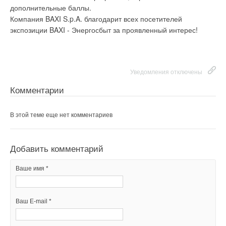
энергии и 66,8 тыс. тонн органических удобрений.
дополнительные баллы.
Ваше имя *
Компания BAXI S.p.A. благодарит всех посетителей
экспозиции BAXI - Энергосбыт за проявленный интерес!
Ваш E-mail *
Уведомления отключены
Комментарии
Уведомления отключены
Текст комментария
Комментарии
В этой теме еще нет комментариев
В этой теме еще нет комментариев
Добавить комментарий
Ваше имя *
Добавить комментарий
Ваше имя *
Ваш E-mail *
Ваш E-mail *
Текст комментария