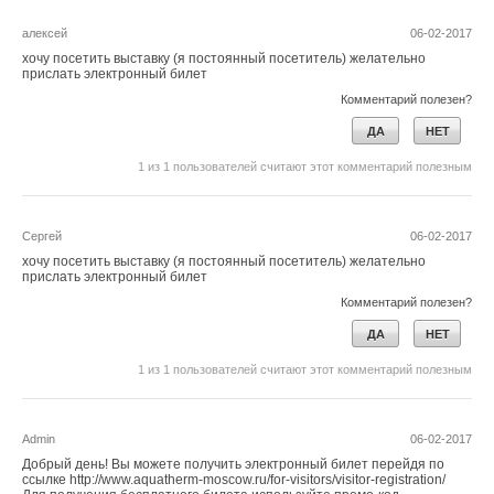
Ваш E-mail *
алексей
06-02-2017
«Центром нашего бизнеса всегда был и остаётся клиент. Вся
хочу посетить выставку (я постоянный посетитель) желательно
наша деятельность направлена на то, чтобы улучшить
прислать электронный билет
обслуживание, обеспечить максимальную эффективность
Текст комментария
Комментарий полезен?
маркетинга и продаж и предложить клиенту наиболее
ДА
НЕТ
подходящее ему решение. Поэтому внедрение CRM – это
1
из
1
пользователей считают этот комментарий полезным
очень важный шаг для стратегии Ariston в сфере
взаимодействия с клиентами», - отмечает Андрей Казаков,
директор по маркетингу «Аристон Термо Русь».
Сергей
06-02-2017
хочу посетить выставку (я постоянный посетитель) желательно
прислать электронный билет
Комментарий полезен?
комментарии к новости (
1
)
ДА
НЕТ
1
из
1
пользователей считают этот комментарий полезным
Читайте по теме:
→
Ariston решила продолжить работу в России
Admin
06-02-2017
НОВОСТИ СОК 27 МАРТА 2025
Добрый день! Вы можете получить электронный билет перейдя по
→
Петербургский завод Bosch передали под управление
ссылке http://www.aquatherm-moscow.ru/for-visitors/visitor-registration/
«Газпрома»