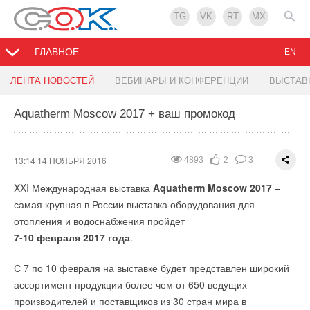
TG
VK
RT
MX
ГЛАВНОЕ
EN
Компания «Аристон Термо Русь» объявила о
Конвекторы STIEBEL ELTRON покоряют КРУМ
ЛЕНТА НОВОСТЕЙ
ВЕБИНАРЫ И КОНФЕРЕНЦИИ
ВЫСТАВ
внедрении CRM
ячейки
Aquatherm Moscow 2017 + ваш промокод
11:58 14 НОЯБРЯ 2016
11:37 14 НОЯБРЯ 2016
3350
4896
23
2
1
0
Система управления взаимоотношениями с клиентами
Электротехнический завод Вектор (г. Воткинск) выбрал
13:14 14 НОЯБРЯ 2016
4893
2
3
(CRM), введенная представительством
продукцию компании ООО '
Штибель Эльтрон
Ariston
в России,
' для
XXI Международная выставка
Aquatherm Moscow 2017
–
предназначена для повышения эффективности процессов
комплектации модульных трансформаторных подстанций.
самая крупная в России выставка оборудования для
продаж и маркетинга, а впоследствии - и для более
отопления и водоснабжения пройдет
Надежность конвекторов CNS 200 S подтверждается
эффективной работы с клиентами. Это стратегическое
7-10 февраля 2017 года
.
высокими требованиями к каждой детали конвектора,
решение призвано унифицировать бизнес-процессы
качеством сборки и статистикой стабильной работы.
компании на всех рынках.
С 7 по 10 февраля на выставке будет представлен широкий
ассортимент продукции более чем от 650 ведущих
Сочетание этих технических преимуществ подтверждается
Специалисты Ariston выделяют 4 кластера процессов
производителей и поставщиков из 30 стран мира в
гарантией 10 лет и обеспечивает бесперебойную работу
применительно к CRM. Первые два из них направлены на