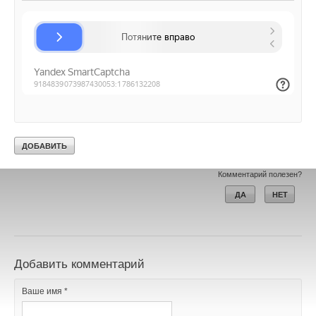
Уведомления отключены
Комментарии
Angry
18-11-2019
Всем привет! Хотел устроиться в эту чудесную компанию ТОРГОВЫМ
ПРЕДСТАВИТЕЛЕМ. Но не там то было, оказывается моего опыта
(более 10 лет в продажах инженерной сантехники)показалось мало.
Мало показалось какому то там РУКАМИВОДИТЕЛЮ отдела продаж...
С такими рукамиводителями и приношу свои соболезнования
АРИСТОНу... Даже не пообщался я с этим персонажем.... Да и к
лучшему наверное.
Комментарий полезен?
ДА
НЕТ
Добавить комментарий
Ваше имя *