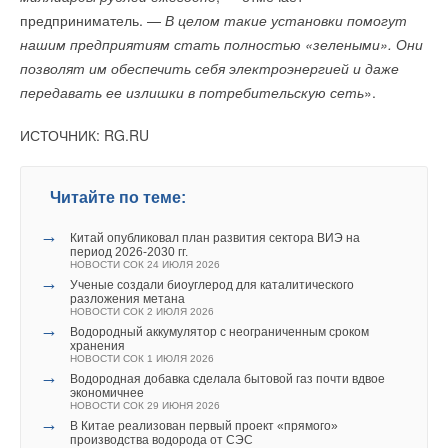
НОВОСТИ СОК 2 ИЮЛЯ 2026
предприниматель. —
В целом такие установки помогут
→
Согласованное ускорение
Уведомления отключены
ЖУРНАЛ СОК ИЮЛЬ 2026
нашим предприятиям стать полностью «зелеными». Они
→
Читайте по теме:
Предиктивная модель котельного агрегата МЭИ
позволят им обеспечить себя электроэнергией и даже
Комментарии
поможет повысить эффективность работы
НОВОСТИ СОК 30 ИЮНЯ 2026
передавать ее излишки в потребительскую сеть
».
→
Vestas обнародовал свои планы по созданию единой
организации
В этой теме еще нет комментариев
НОВОСТИ СОК 3 ИЮНЯ 2024
ИСТОЧНИК: RG.RU
→
Федеральный проект развития ВИЭ-генерации – путь к
технологическому лидерству
НОВОСТИ СОК 12 АПРЕЛЯ 2024
Добавить комментарий
→
Экспертный Совет РАВИ разработает Федеральный
Читайте по теме:
проект развития ВИЭ
Уведомления отключены
НОВОСТИ СОК 9 АПРЕЛЯ 2024
Ваше имя *
→
→
Китай опубликовал план развития сектора ВИЭ на
Китай создаст систему утилизации отходов ВИЭ
Комментарии
период 2026-2030 гг.
НОВОСТИ СОК 25 СЕНТЯБРЯ 2023
НОВОСТИ СОК 24 ИЮЛЯ 2026
→
РАВИ объединяет все технологии безуглеродной
→
Ученые создали биоуглерод для каталитического
энергетики
Ваш E-mail *
В этой теме еще нет комментариев
разложения метана
НОВОСТИ СОК 25 АВГУСТА 2023
НОВОСТИ СОК 2 ИЮЛЯ 2026
→
Технологический тур на строящуюся ВЭС
→
Водородный аккумулятор с неограниченным сроком
НОВОСТИ СОК 5 ИЮНЯ 2023
хранения
→
В Москве состоялось ежегодное собрание Российской
НОВОСТИ СОК 1 ИЮЛЯ 2026
Добавить комментарий
ассоциации ветроиндустрии
Текст комментария
→
Водородная добавка сделала бытовой газ почти вдвое
НОВОСТИ СОК 19 МАЯ 2023
экономичнее
→
Кольская ВЭС - чистая энергия Арктики
Ваше имя *
НОВОСТИ СОК 29 ИЮНЯ 2026
НОВОСТИ СОК 15 МАЯ 2023
→
В Китае реализован первый проект «прямого»
→
От импортозамещения к технологическому лидерству:
производства водорода от СЭС
уроки прошлого и вызовы настоящего времени