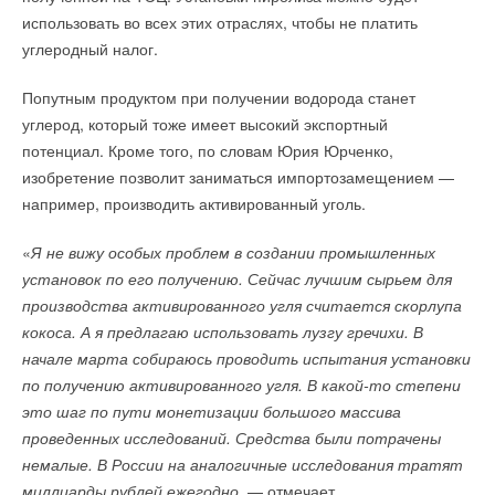
технологическому лидерству
использовать во всех этих отраслях, чтобы не платить
в ближайшие годы мы увидим строительство
НОВОСТИ СОК 12 АПРЕЛЯ 2024
→
углеродный налог.
ветропарков «без ДПМ
».
Экспертный Совет РАВИ разработает Федеральный
Читайте по теме:
проект развития ВИЭ
НОВОСТИ СОК 9 АПРЕЛЯ 2024
Попутным продуктом при получении водорода станет
→
Китай создаст систему утилизации отходов ВИЭ
→
Учёные ЮУрГУ создали каскадную установку,
НОВОСТИ СОК 25 СЕНТЯБРЯ 2023
углерод, который тоже имеет высокий экспортный
объединяющую солнечную и геотермальную энергию
→
РАВИ объединяет все технологии безуглеродной
НОВОСТИ СОК 6 АВГУСТА 2026
потенциал. Кроме того, по словам Юрия Юрченко,
энергетики
→
Для Арктики создали технологию защиты
НОВОСТИ СОК 25 АВГУСТА 2023
изобретение позволит заниматься импортозамещением —
ветрогенераторов от аварий
→
Технологический тур на строящуюся ВЭС
НОВОСТИ СОК 6 АВГУСТА 2026
например, производить активированный уголь.
НОВОСТИ СОК 5 ИЮНЯ 2023
→
Гибридный тепловой насос PV/T с одним общим
→
В Москве состоялось ежегодное собрание Российской
испарителем
ассоциации ветроиндустрии
НОВОСТИ СОК 5 АВГУСТА 2026
«
Я не вижу особых проблем в создании промышленных
НОВОСТИ СОК 19 МАЯ 2023
→
CDU производства LG прошёл валидацию NVIDIA для
→
установок по его получению. Сейчас лучшим сырьем для
Кольская ВЭС - чистая энергия Арктики
ИИ-дата-центров
НОВОСТИ СОК 15 МАЯ 2023
НОВОСТИ СОК 28 ИЮЛЯ 2026
производства активированного угля считается скорлупа
→
→
От импортозамещения к технологическому лидерству:
Сколтех улучшил температурный мониторинг
кокоса. А я предлагаю использовать лузгу гречихи. В
уроки прошлого и вызовы настоящего времени
инженерных систем
НОВОСТИ СОК 27 АПРЕЛЯ 2023
НОВОСТИ СОК 22 ИЮЛЯ 2026
начале марта собираюсь проводить испытания установки
→
→
РАВИ предлагает отменить результаты отбора ДПМ
Ученые создали лопасти для ветряков, которые на 80%
по получению активированного угля. В какой-то степени
ВИЭ-2022 в части ветроэнергетики
легче алюминиевых
НОВОСТИ СОК 11 АПРЕЛЯ 2023
НОВОСТИ СОК 7 ИЮЛЯ 2026
это шаг по пути монетизации большого массива
→
В северных морях обнаружили почти 20 млрд тонн
проведенных исследований. Средства были потрачены
органического углерода
НОВОСТИ СОК 3 ИЮЛЯ 2026
немалые. В России на аналогичные исследования тратят
→
Ученые создали биоуглерод для каталитического
разложения метана
миллиарды рублей ежегодно
, — отмечает
ИСТОЧНИК: РАВИ