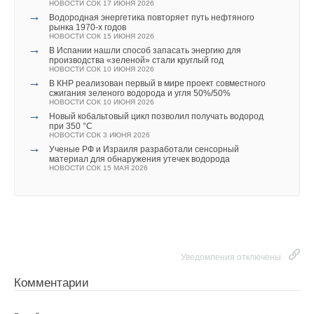
НОВОСТИ СОК 17 ИЮНЯ 2026
НОВОСТИ СОК 27 АПРЕЛЯ 2023
→
Ваш E-mail *
Водородная энергетика повторяет путь нефтяного
→
РАВИ предлагает отменить результаты отбора ДПМ
рынка 1970-х годов
ВИЭ-2022 в части ветроэнергетики
НОВОСТИ СОК 15 ИЮНЯ 2026
НОВОСТИ СОК 11 АПРЕЛЯ 2023
→
В Испании нашли способ запасать энергию для
производства «зеленой» стали круглый год
Текст комментария
НОВОСТИ СОК 10 ИЮНЯ 2026
→
В КНР реализован первый в мире проект совместного
сжигания зеленого водорода и угля 50%/50%
НОВОСТИ СОК 10 ИЮНЯ 2026
→
Новый кобальтовый цикл позволил получать водород
при 350 °C
Уведомления отключены
НОВОСТИ СОК 3 ИЮНЯ 2026
→
Ученые РФ и Израиля разработали сенсорный
Комментарии
материал для обнаружения утечек водорода
НОВОСТИ СОК 15 МАЯ 2026
В этой теме еще нет комментариев
Добавить комментарий
Уведомления отключены
Ваше имя *
Комментарии
Ваш E-mail *