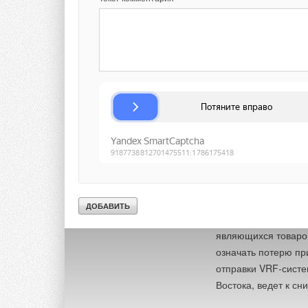
По данным Балтийс
морских перевозках
загруженных маршру
выросли по сравнен
за декабрь 2020 го
Европу выросли бол
Роттердам (Нидерла
Так же взлетели ст
По утверждению вед
почти все они озаб
задержками поставо
настоящее время на
более месяца. Для 
являющихся товаром
означать потерю пр
отправки VRF-систе
Востока, ведет к с