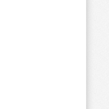
каскадную установку,
объединяющую солнечную и
геотермальную энергию
Природосберегающие технологии ...
6 АВГУСТА 2026
Для Арктики создали
технологию защиты
ветрогенераторов от аварий
Разработка учитывает влияние
мерзлоты, обледенения и снеговых ...
6 АВГУСТА 2026
Реклама
Гибридный тепловой насос PV/T
с одним общим испарителем
Исследователи предложили
конструкцию двухисточникового ...
5 АВГУСТА 2026
21-й ежегодный форум
«ЦОД-2026»
Мероприятие пройдет 2-3 сентября в
отеле Radisson Slavyanskaya. Форум
посетит более двух тысяч участников ...
Ближайшие мероприятия
5 АВГУСТА 2026