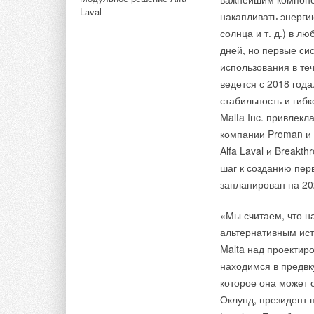
69,54 млн единиц о
Laval
накапливать энерги
предыдущим годом. 
солнца и т. д.) в л
пандемии COVID-19 
дней, но первые си
Тэги:
Ветрогенераторы
Солнечные электростанци
года количество зак
использования в те
сравнению с преды
ведется с 2018 год
коммерции за год ув
Комментарии
стабильность и гиб
Malta Inc. привлек
компании Proman и 
В этой теме еще нет комментариев
Alfa Laval и Breakt
шаг к созданию пер
Добавить комментарий
запланирован на 20
«Мы считаем, что н
Ваше имя *
Ваш E-mail *
альтернативным ист
Malta над проектир
находимся в предвк
Текст комментария
которое она может 
Оклунд, президент 