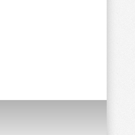
Stiebel Eltron — спонсирует
международные соревнования
25 спортсменов, выступающих в
прыжках с трамплина и лыжном
двоеборье на международных ...
29 ИЮЛЯ 2026
Новый фирменный магазин
Midea открылся в Сургуте
Компания «Даичи» совместно с
партнером «Энердрим» открыла новый
фирменный магазин Midea в Сургуте ...
29 ИЮЛЯ 2026
Токио — лидер по
интенсивности использования
кондиционеров
Данные получены в ходе очередного
опроса Daikin о восприятии жары ...
28 ИЮЛЯ 2026
CDU производства LG прошёл
валидацию NVIDIA для ИИ-дата-
центров
Компания становится официальным
партнёром NVIDIA по системам ...
28 ИЮЛЯ 2026