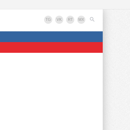
Новости рынка
TG
VK
RT
MX
Российский коммунальный
ресурс на исходе
Заниженные тарифы ведут
инфраструктуру ЖКХ к дальнейшей
деградации, считают эксперты ...
18 ЧАСОВ НАЗАД
EN
В Забайкалье запустили
крупнейшую в России
Абагайтуйскую СЭС
Годовая выработка Абагайтуйской СЭС
составит 223 221 тыс. кВт-ч ...
21 ЧАС НАЗАД
Новинка — приточная
вентиляционная установка
ZILON ZPW-N 2000 INT EC
Серия построена на вентиляторах с EC-
двигателями, что обеспечивает ...
ВЧЕРА
Учёные ЮУрГУ создали
Реклама