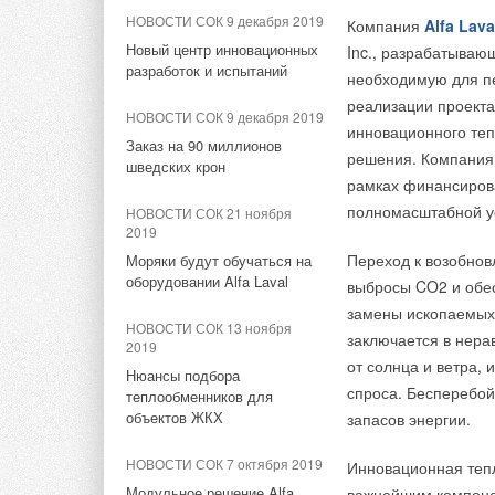
мощностями, взял н
модульный ЦОД с
НОВОСТИ СОК 9 декабря 2019
Компания
Alfa Lava
НОВОСТИ СОК 27 июля 2026
ИСТОЧНИК: РИА Н
большинство заруб
плотностью 54 кВт на стойку
Новый центр инновационных
Inc., разрабатываю
ВИЭ обойдут уголь по
из-за карантина, Ки
разработок и испытаний
необходимую для пе
выработке электроэнергии в
НОВОСТИ СОК 3 августа 2026
привело к существе
текущем году
реализации проекта 
Samsung выпускает VRF-
кондиционирования 
НОВОСТИ СОК 9 декабря 2019
инновационного теп
систему DVM на R32
предотвращения ко
Заказ на 90 миллионов
НОВОСТИ СОК 24 июля 2026
решения. Компания 
шведских крон
Китай опубликовал план
НОВОСТИ СОК 3 августа 2026
рамках финансирова
По данным Главного
развития сектора ВИЭ на
Линейка крышных
полномасштабной у
НОВОСТИ СОК 21 ноября
года, суммарный об
период 2026-2030 гг.
вентиляторов НЕВАТОМ
2019
составив 17,93 три
VKR-E дополнена новым
Переход к возобнов
Моряки будут обучаться на
НОВОСТИ СОК 23 июля 2026
сальдо внешнеторго
типоразмером 11,2
оборудовании Alfa Laval
выбросы CO2 и обес
В Дагестане ввели вторую
(568,75 млрд долл.
замены ископаемых
очередь крупнейшей в
НОВОСТИ СОК 31 июля 2026
пять лет.
НОВОСТИ СОК 13 ноября
России ветроэлектростанции
заключается в нера
«Русклимат» укрепляет
2019
от солнца и ветра, 
партнёрство за Уралом
Объем экспорта быт
Нюансы подбора
НОВОСТИ СОК 22 июля 2026
спроса. Бесперебо
устройств, увеличи
теплообменников для
LONGi вновь установила
объектов ЖКХ
запасов энергии.
денежном выражении
мировой рекорд
оценивается в 47,8
эффективности тандемных
НОВОСТИ СОК 7 октября 2019
Инновационная тепл
солнечных элементов —
показателя предыду
Модульное решение Alfa
35,5%
важнейшим компоне