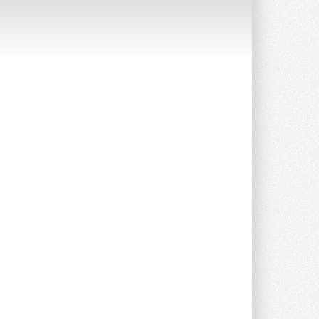
В Великобритании предлагают
сделать кондиционирование
обязательным для новостроек
Либеральные демократы внесли
предложение оснащать все новые ...
1
28 ИЮЛЯ 2026
В Подмосковье запустят
производство холодильной
техники и теплообменного
оборудования
Проект реализует компания «ВЕЗА» ...
28 ИЮЛЯ 2026
Ридан объявил о старте продаж
автоматического
балансировочного клапана
Клапан APT‑R3 производится на заводе
в Лешково (Московская область) ...
27 ИЮЛЯ 2026
Шумоглушители собственного
производства от компании
TURKOV
Новая линейка пластинчатых
прямоугольных шумоглушителей ...