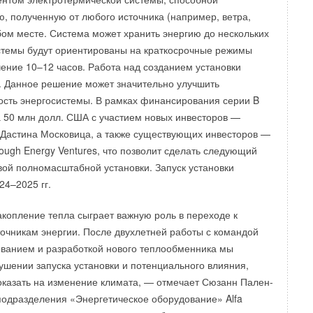
борудования, увеличившись на 35,6% по сравнению с
ю, полученную от любого источника (например, ветра,
Кроме того, «звездой» китайского экспорта в условиях
юбом месте. Система может хранить энергию до нескольких
стали очистители воздуха, за первые 11 месяцев 2020
стемы будут ориентированы на краткосрочные режимы
и
Геотермальная энергетика
азов на оборудование этого типа выросло в 7,8 раза по
чение 10–12 часов. Работа над созданием установки
дущим годом. Валовая выручка площадок электронной
а. Данное решение может значительно улучшить
еличилась в 9,3 раза.
кость энергосистемы. В рамках финансирования серии B
Уведомления отключены
ла 50 млн долл. США с участием новых инвесторов —
Дастина Московица, а также существующих инвесторов —
hrough Energy Ventures, что позволит сделать следующий
вой полномасштабной установки. Запуск установки
24–2025 гг.
акопление тепла сыграет важную роль в переходе к
очникам энергии. После двухлетней работы с командой
ованием и разработкой нового теплообменника мы
ушении запуска установки и потенциального влияния,
оказать на изменение климата, — отмечает Сюзанн Пален-
подразделения «Энергетическое оборудование» Alfa