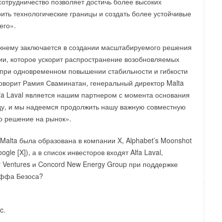
сотрудничество позволяет достичь более высоких
рить технологические границы и создать более устойчивые
его».
а рост экспорта из Китая и других стран Азии привел к
у грузовых контейнеров. Экспортеры из Китая, Южной
жнему заключается в создании масштабируемого решения
ан региона заняты поисками любых доступных контейнеров
ии, которое ускорит распространение возобновляемых
в. В то же время страны-получатели, такие как США,
 при одновременном повышении стабильности и гибкости
рства Европы, сталкиваются с нехваткой рабочей силы для
оворит Рамия Сваминатан, генеральный директор Malta
щих грузов. В дополнение к этому, временное закрытие
fa Laval является нашим партнером с момента основания
ривело к задержке ввезенных контейнеров в портах. По
ду, и мы надеемся продолжить нашу важную совместную
ссоциации контейнерной индустрии (CCIA), лишь один из
то решение на рынок».
из Китая контейнеров может быть возвращен обратно.
йнеров в Китай занимал не более 60 дней, сейчас на эту
Malta была образована в компании X, Alphabet’s Moonshot
коло 100 дней. В Северной Америке на сегодняшний день
gle [X]), а в список инвесторов входят Alfa Laval,
дых 100 прибывших контейнеров.
y Ventures и Concord New Energy Group при поддержке
еффа Безоса?
снижения объемов производства и сокращения торгового
е компании-перевозчики работают с малой нагрузкой,
о грузовых судов на маршрутах для уменьшения издержек.
c.
в усугубляется из-за вызванного карантином сокращения