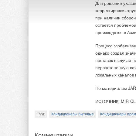
Для решения указан
корректировке стру
при наличии сбороч
остается проблемой
производятся в Азии
Процесс глобализац
однако создал знач
поставок в случае 
первостепенную важ
локальных каналов 
По материалам JA
ИСТОЧНИК: MIR-CL
Тэги:
Кондиционеры бытовые
Кондиционеры про
Комментарии