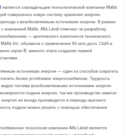
09
а себя роль мирового поставщика. В ситуации, когда
l
является совладельцем технологической компании Malta
Ав
ОВОСТИ
ежных предприятий вынужденно остановили производство
щей совершенно новую систему хранения энергии,
сэ
тай оказался наводнен заказами со всего мира, что
рехода к возобновляемым источникам энергии. В рамках
нному росту экспорта, включая экспорт систем
10
с компанией Malta, Alfa Laval отвечает за разработку
воздуха, а также товаров для профилактики и
Мо
лообменника — критического компонента технического
ронавирусной инфекции.
да
Malta Inc. объявила о привлечении 50 млн долл. США в
ния серии B, важного этапа создания первой
 таможенного управления (ГТУ) КНР от 14 января 2021
10
становки.
ъем экспорта товаров из Китая в 2020 году вырос на 4%,
Ро
ллиона юаней (2,76 трлн долл. США), а положительное
ус
ляемым источникам энергии — один из способов сократить
вого оборота увеличилось на 27,4% — до 3,7 трлн юаней
печить более устойчивое энергоснабжение. Трудность
11
 США), что является рекордным значением за последние
 видов топлива возобновляемыми источниками энергии
Се
вномерности подачи энергии, так как производство зависит
11
и энергия не всегда производится в периоды высокого
овых кондиционеров воздуха составил 47,21 млн
Си
йность подачи можно решить с помощью обеспечения
вшись по сравнению с предыдущим годом на 13,9%. В
 китайский экспорт бытовых кондиционеров в 2020 году
11
6 млрд юаней (7,4 млрд долл. США), что на 8% больше
г.
ообменная технология компании Alfa Laval является
щего года. Объем экспорта холодильников превысил
HE
нтом электротермической системы, способной