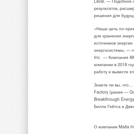
Laval. — Подобное 
результатов, расши
решения для будущ
К середине 2020 год
серьезному дефицит
«Наша цель по-пре
Кореи и прочих стр
для хранения энерг
для отгрузки товаро
источников энергии
Австралия и госуда
энергосистемы, — г
обработки поступаю
Inc. — Компания Al
ряда предприятий п
компании в 2018 го
данным Китайской а
работу и вывести э
трех отправленных 
Ранее возврат конте
Знаете ли вы, что… 
процедуру уходит о
Factory (ранее — Goo
остаются 60 из каж
Breakthrough Energ
Билла Гейтса и Дж
Более того, из-за 
оборота все ведущи
сократив количеств
О компании Malta In
Дефицит контейнеро