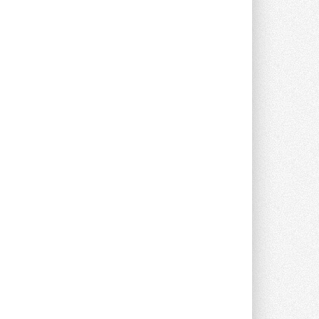
Poti
Новинка от Системэйр —
прямоугольный канальный ...
30 ИЮЛЯ 2026
Краска для окон: как выбрать
состав, который не
растрескается после первой
зимы
Частые вопросы о краске для окон ...
30 ИЮЛЯ 2026
СИЭНПИ РУС представила
новую серию консольных
насосов NM
Усовершенствованная гидравлика
помогает снизить энергопотребление ...
30 ИЮЛЯ 2026
Группа «Теплолюкс» открыла
новую производственную
площадку
Открытие нового завода состоялось
сегодня в Мытищах ...
29 ИЮЛЯ 2026