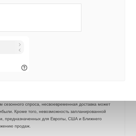
кой биржи, независимого источника информации о
, к концу 2020 года фрахтовые ставки на наиболее
тах из Китая на западное и восточное побережья США
ию с 2019 годом на 208% и 110%, соответственно. Только
да фрахтовые ставки на перевозки из Азии в Северную
ее чем на 60%. В частности, фрахтовые ставки в
нды) с начала 2020 года увеличились почти в шесть раз.
авки фрахта в Австралию и Юго-Восточную Азию.
ущих японских производителей кондиционеров воздуха,
очены дефицитом контейнеров и связанными с ним
к своей продукции и ростом стоимости перевозки. В
 некоторых направлениях задержки поставок составляют
бытовых кондиционеров воздуха, в значительной степени
 сезонного спроса, несвоевременная доставка может
ибыли. Кроме того, невозможность запланированной
м, предназначенных для Европы, США и Ближнего
нижению продаж.