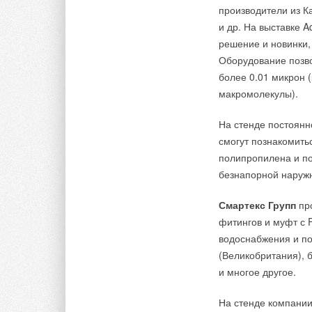
производители из К
и др. На выставке 
решение и новинки, 
Оборудование позво
более 0.01 микрон 
макромолекулы).
На стенде постоянн
смогут познакомитьс
полипропилена и по
безнапорной наружн
Смартекс Групп
про
фитингов и муфт с 
водоснабжения и по
(Великобритания), 
и многое другое.
На стенде компани