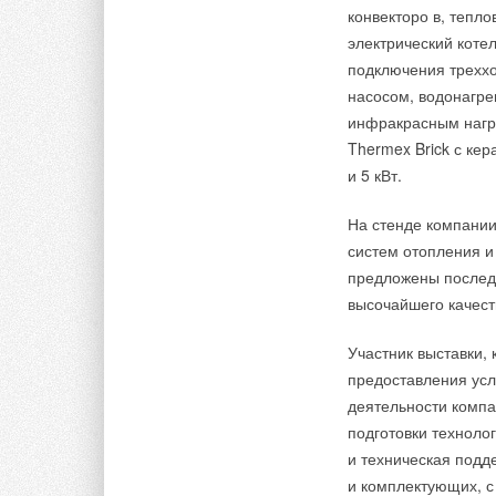
конвекторо в, тепл
Текст комментария
электрический котел
подключения трехх
насосом, водонагре
инфракрасным нагре
Thermex Brick с ке
и 5 кВт.
На стенде компани
систем отопления и
предложены послед
высочайшего качест
Участник выставки,
предоставления усл
деятельности компа
подготовки технолог
и техническая подд
и комплектующих, с