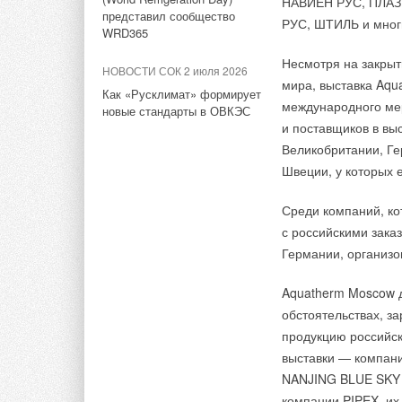
НАВИЕН РУС, ПЛАЗ
Новосибирской обла
представил сообщество
РУС, ШТИЛЬ и многи
голубого топлива в
WRD365
численностью насел
Несмотря на закрыт
территориях, на ко
НОВОСТИ СОК 2 июля 2026
мира, выставка Aqu
вложений выше — 13
Как «Русклимат» формирует
международного ме
новые стандарты в ОВКЭС
условия для подачи
и поставщиков в вы
Великобритании, Ге
«
Сегодня мы наход
Швеции, у которых е
потенциальными па
территория — оди
Среди компаний, ко
наша сеть. Начина
с российскими зака
к Красноярскому к
Германии, организо
газификации к 202
Сибири — 2? голу
Aquatherm Moscow д
общей численность
обстоятельствах, з
Калинин, FRISQUET
продукцию российск
выставки — компани
По оценкам эксперт
NANJING BLUE SKY F
вырасти на 40–5
0
%
компании PIPEX, их