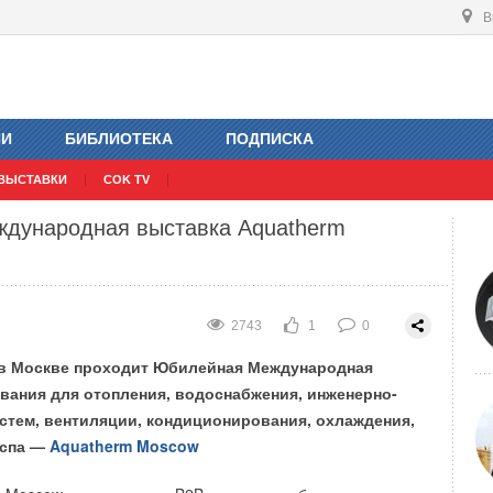
В
2002
0
0
ИИ
БИБЛИОТЕКА
ПОДПИСКА
ВЫСТАВКИ
COK TV
ждународная выставка Aquatherm
2743
1
0
 в Москве проходит Юбилейная Международная
вания для отопления, водоснабжения, инженерно-
стем, вентиляции, кондиционирования, охлаждения,
 спа —
Aquatherm Moscow