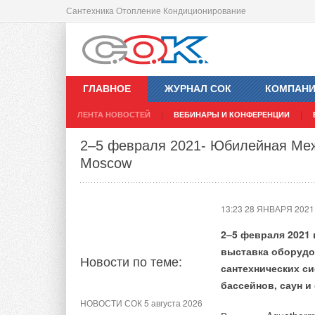
Сантехника Отопление Кондиционирование
Вслед за Газпромом
13:21 28 ЯНВАРЯ 2021
ГЛАВНОЕ
ЖУРНАЛ СОК
КОМПАН
ЛЕНТА НОВОСТЕЙ
ВЕБИНАРЫ И КОНФЕРЕНЦИИ
Новости по теме:
2–5 февраля 2021- Юбилейная Ме
Moscow
ЖУРНАЛ СОК сентябрь 2022
Новые времена — новые
решения
13:23 28 ЯНВАРЯ 2021
2–5 февраля 2021
НОВОСТИ СОК 25 января 2022
выставка оборудо
Горячий приём: FRISQUET
Новости по теме:
ждёт гостей на Aquatherm
сантехнических си
Moscow 2022
бассейнов, саун и
НОВОСТИ СОК 5 августа 2026
ЖУРНАЛ СОК декабрь 2021