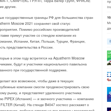
МА-Т, СМАРТЕКС ГРУПП, Терра Ватер Групп, ФРИСКЕ
сти 2,3 млрд инвестиций позволят увеличить поставки
пр
е другие.
 уже газифицированные города и районы с общей
In
ения 1,8 млн человек и «провести трубу» ещё на трёх
ые государственные границы РФ для большинства стран
10
торых живут 110 тысяч человек. В Башкортостане сумма
Мо
atherm Moscow 2021 сохраняет свой статус
,8 млрд рублей. За эти деньги планируется создать
да
роприятия. Помимо российских производителей
 газа потребителям в 30 районах.
ставке примут участие со стендом компании из
рмании, Испании, Китая, Польши, Турции, Франции,
имся в активной фазе переговоров со всеми
сть представительства в России.
ртнёрами, обсуждая сотрудничество по схеме «одна
н представитель« — по такому принципу строится вся
торые в этом году встретятся на Aquatherm Moscow
ем присматриваться и к Восточной Сибири, а именно
зчиками, будут и участники национального павильона
раю, который имеет достаточно хорошие перспективы
ванного при государственной поддержке.
5–2027 годам. При условии реализации проекта «Сила
бое топливо смогут получить жители территорий
елает все возможное, чтобы даже в текущих
ю около порядка 2 млн человек
», — уточняет Армен
арубежные компании смогли продемонстрировать свою
.
ому рынку, и представляет удаленного участника
ю PIPEX (Испания) — и заочного участника — компанию
ов, рынок газовых отопительных котлов в России может
ILTER (Китай). На стенде B4047 хостесс расскажет о
 в течение ближайших 10 лет. Это произойдет при условии
 продукции, любезно ответит на все вопросы посетителей