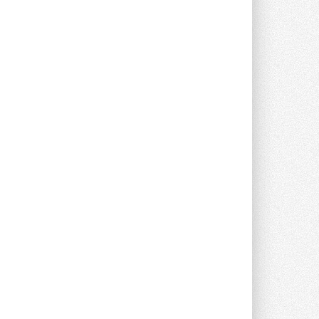
Краска для окон: как выбрать
состав, который не
растрескается после первой
зимы
Частые вопросы о краске для окон ...
30 ИЮЛЯ 2026
СИЭНПИ РУС представила
новую серию консольных
насосов NM
Усовершенствованная гидравлика
помогает снизить энергопотребление ...
30 ИЮЛЯ 2026
Группа «Теплолюкс» открыла
новую производственную
площадку
Открытие нового завода состоялось
сегодня в Мытищах ...
29 ИЮЛЯ 2026
Stiebel Eltron — спонсирует
международные соревнования
25 спортсменов, выступающих в
прыжках с трамплина и лыжном
двоеборье на международных ...
29 ИЮЛЯ 2026