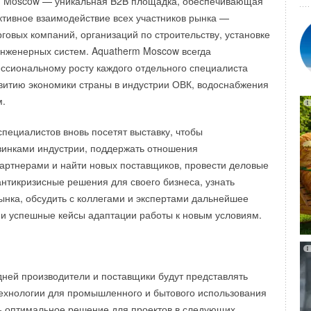
m Moscow — уникальная B2B площадка, обеспечивающая
тивное взаимодействие всех участников рынка —
 новой пятилетней программе газификации России.
рговых компаний, организаций по строительству, установке
имир Путин ставит амбициозную задачу по достижению
нженерных систем. Aquatherm Moscow всегда
не 9
0
% к 2025 году. За ходом программы внимательно
ссиональному росту каждого отдельного специалиста
 Кремля, но и из российского офиса ведущего
звитию экономики страны в индустрии ОВК, водоснабжения
зводителя отопительного оборудования FRISQUET. Имея
м.
ь 16 партнёров в субъектах РФ, к 2025 году компания
х количество до 30.
специалистов вновь посетят выставку, чтобы
винками индустрии, поддержать отношения
2020 года Владимир Путин дал поручения правительству
ртнерами и найти новых поставщиков, провести деловые
 которых была актуализация региональных программ.
антикризисные решения для своего бизнеса, узнать
онятно, что газификация будет идти форсированными
ынка, обсудить с коллегами и экспертами дальнейшее
няли решение соотнести свою программу развития
 и успешные кейсы адаптации работы к новым условиям.
с реализацией программы газификации
», — говорит
ектор по экспорту компании FRISQUET.
 показал, что наиболее перспективные регионы для
дней производители и поставщики будут представлять
олько в Центральном федеральном округе, в котором
ехнологии для промышленного и бытового использования
й процент газификации. Немало их в Приволжском
ь оптимальное решение для проектов в следующих