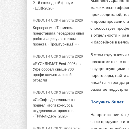
Выставка Aquather
21-й ежегодный форум
Бархатная реновация
максимально эффек
«ЦОД-2026»
2021 год дал старт
производителей, то
Президент РФ Влад
ЖУРНАЛ СОК ноябрь 2021
НОВОСТИ СОК 4 августа 2026
и проектированию и
показателя на уров
Локальное потепление
Корпорация «Термекс»
способствует профе
следят не только из
представила передовой опыт
в отдельности и ра
французского прои
НОВОСТИ СОК 8 октября 2021
роботизации участникам
и бассейнов в цело
на сегодняшний ден
проекта «Промтуризм.РФ»
Кто взломает вашу
намерена довести и
кофеварку: безопасен ли
В этом году тысячи 
интернет вещей?
НОВОСТИ СОК 3 августа 2026
познакомиться с но
«
Ещё в конце мая 
«РУСКЛИМАТ Fest 2026» в
НОВОСТИ СОК 7 сентября
с существующими па
Уфе собрал свыше 700
и Газпрому, среди
2021
профи климатической
переговоры, найти 
Уже тогда стало п
отрасли
FRISQUET: 3 приема,
инсайты и тренды р
темпами. И мы при
которые помогают
развитие индустрии
партнёрской сети 
бизнесменам
НОВОСТИ СОК 3 августа 2026
Армен Калинин, дир
«СиСофт Девелопмент»
Получить билет
НОВОСТИ СОК 17 августа
подвел итоги конкурса
2021
Проведённый анализ
студенческих проектов
На протяжении 4-х 
Почему растут цены на дома
«ТИМ-лидеры 2026»
развития есть не т
в России и что будет
свою продукцию и т
исторически высоки
дальше?
и помогут подобрат
НОВОСТИ СОК 31 июля 2026