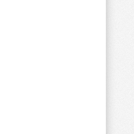
предложение оснащать все новые ...
1
28 ИЮЛЯ 2026
В Подмосковье запустят
производство холодильной
техники и теплообменного
оборудования
Проект реализует компания «ВЕЗА» ...
28 ИЮЛЯ 2026
Ридан объявил о старте продаж
автоматического
балансировочного клапана
Клапан APT‑R3 производится на заводе
в Лешково (Московская область) ...
27 ИЮЛЯ 2026
Шумоглушители собственного
производства от компании
TURKOV
Новая линейка пластинчатых
прямоугольных шумоглушителей ...
27 ИЮЛЯ 2026
Aquatherm Almaty 2026:
ключевая платформа для
развития инженерных систем