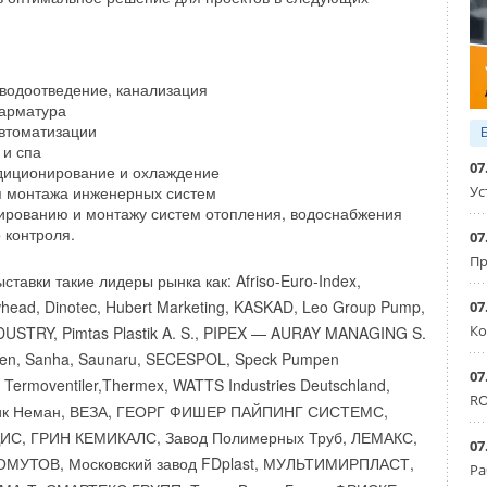
 и даже в Сибири, где нынешний уровень обеспеченности
и
7
%. В FRISQUET определили приоритетные для
 ориентируясь на программы газоснабжения
орые регионы подписывают с Газпромом, а также
водоотведение, канализация
ения газом в сельской местности, ведь именно там
 арматура
втоматизации
ся частные домовладения.
 и спа
07
диционирование и охлаждение
спансии компания выбрала шесть территорий —
Ус
я монтажа инженерных систем
бласти до Западной Сибири. В список вошли как зоны
тированию и монтажу систем отопления, водоснабжения
 контроля.
м обеспеченности газом, например Республика
07
ень газификации в сельской местности — 8
5
%), так и с
Пр
ставки такие лидеры рынка как: Afriso-Euro-Index,
восибирская (общий уровень газификации — 33,
8
%),
ad, Dinotec, Hubert Marketing, KASKAD, Leo Group Pump,
07
ень газификации в сельской местности — 18,
9
%) области.
Ко
STRY, Pimtas Plastik A. S., PIPEX — AURAY MANAGING S.
ску партнёров на этих территориях были запущены
turen, Sanha, Saunaru, SECESPOL, Speck Pumpen
а до утверждения новой пятилетней стратегии газификации.
07
, Termoventiler,Thermex, WATTS Industries Deutschland,
идел свет, стало ясно, что аналитики не ошиблись.
RO
ик Неман, ВЕЗА, ГЕОРГ ФИШЕР ПАЙПИНГ СИСТЕМС,
ИС, ГРИН КЕМИКАЛС, Завод Полимерных Труб, ЛЕМАКС,
ым программам газоснабжения и газификации, в 2021–
07
МУТОВ, Московский завод FDplast, МУЛЬТИМИРПЛАСТ,
 направит на их реализацию колоссальные средства. В
Ра