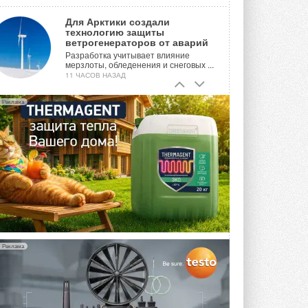
Для Арктики создали
технологию защиты
ветрогенераторов от аварий
Разработка учитывает влияние
мерзлоты, обледенения и снеговых ...
11 ЧАСОВ НАЗАД
Гибридный тепловой насос PV/T
Реклама
с одним общим испарителем
Исследователи предложили
конструкцию двухисточникового ...
ВЧЕРА
21-й ежегодный форум
«ЦОД-2026»
Мероприятие пройдет 2-3 сентября в
отеле Radisson Slavyanskaya. Форум
посетит более двух тысяч участников ...
ВЧЕРА
Реклама
Китайская Shenling представила
линейку тепловых насосов
«воздух-вода» на R290
Серия ThermaX R290 All-In-One
включает три модели ...