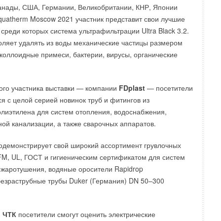
анады, США, Германии, Великобритании, КНР, Японии
Aquatherm Moscow 2021 участник представит свои лучшие
среди которых система ультрафильтрации Ultra Black 3.2.
ляет удалять из воды механические частицы размером
(коллоидные примеси, бактерии, вирусы, органические
ого участника выставки — компании
FDplast
— посетители
я с целой серией новинок труб и фитингов из
лиэтилена для систем отопления, водоснабжения,
ой канализации, а также сварочных аппаратов.
демонстрирует свой широкий ассортимент грувлочных
FM, UL, ГОСТ и гигиеническим сертификатом для систем
жаротушения, водяные оросители Rapidrop
безраструбные трубы Duker (Германия) DN 50–300
и
ЧТК
посетители смогут оценить электрические