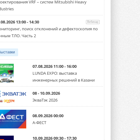
оектирования VRF – систем Mitsubishi Heavy
производительностью от 22,4 до 56 кВт.
Суммарная длина трубопроводов ...
dustries
3 АВГУСТА 2026
.08.2026 13:00 - 14:30
Вебинар
«СиСофт Девелопмент» подвел
ниторинг, поиск отклонений и дефектоскопия по
итоги конкурса студенческих
проектов «ТИМ-лидеры 2026»
нным ТЛО. Часть 2
Новый сезон конкурса «ТИМ-лидеры»
стартует уже в сентябре 2026 года ...
3 АВГУСТА 2026
Выставки
«Русклимат» укрепляет
партнёрство за Уралом
07.08.2026 11:00 - 16:00
Президент Омского землячества в
LUNDA EXPO: выставка
Москве Михаил Тимошенко посетил
инженерных решений в Казани
Омск с трёхдневным рабочим визитом ...
31 ИЮЛЯ 2026
08 - 10.09.2026
Carrier модернизирует
ЭкваТэк 2026
флагманский чиллер AquaEdge
19XR
Чиллер получил новую версию,
08.09.2026 00:00
работающую на хладагенте R1234ze ...
А-ФЕСТ
31 ИЮЛЯ 2026
Mitsubishi расширяет
10.09.2026 09:30 - 17:30