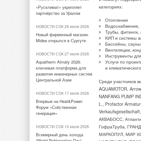
федеральном округе
категориях:
«Русклимат» укрепляет
газом не достигает 
НОВОСТИ СОК 11 августа
партнёрство за Уралом
2021
развития субъекты,
Отопление
Вне закона: почему пора
и газификации, кот
Водоснабжение, 
НОВОСТИ СОК 29 июля 2026
менять 20-летнюю газовую
на процент обеспеч
Трубы, фитинги,
Новый фирменный магазин
котельную
КИП и системы а
традиционно строят
Midea открылся в Сургуте
Бассейны, сауны
НОВОСТИ СОК 7 июля 2021
Вентиляции, кон
На первом этапе эк
НОВОСТИ СОК 27 июля 2026
Инструменты дл
Эко-технологии: что такое и
от Ленинградской о
Услуги по проек
Aquatherm Almaty 2026:
почему это хорошо
и климатического
ключевая платформа для
с высоким проценто
развития инженерных систем
Башкортостан (уров
НОВОСТИ СОК 30 июня 2021
Центральной Азии
Среди участников вы
крайне низким — Но
Сколько будет стоить
AQUAMOTOR, Arrowhe
«бесплатный» газ
Свердловская (уров
НОВОСТИ СОК 17 июля 2026
NANFANG PUMP INDU
Инструменты по пои
Впервые на Heat&Power:
L., Profactor Arma
в работу за полгод
Форум «Собственная
Verkaufsgesellschaft
генерация»
И когда документ ув
АКВАБОСС, Атлант
ГофраТруба, ГРАНД
НОВОСТИ СОК 10 июля 2026
Судя по региональн
МАРКОПУЛ, МИР ХО
Всемирный день холода
2025 годах Газпром
(World Refrigeration Day)