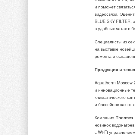
претворения в жизн
и поможет связатьс
газоиспользующего
видеосвязи. Оценит
мили» и форсирован
BLUE SKY FILTER, а
оборудования займё
в удобных чатах в 
от стратегии самих 
Специалисты из сект
на выставке новейш
Тэги:
Фриске Рус
Бренд Frisquet
Газовые насте
ремонта и оснащени
Продукция и техн
Комментарии
Aquatherm Moscow 
В этой теме еще нет комментариев
и инновационные те
климатического конт
и бассейнов как от 
Добавить комментарий
Компания
Thermex
Ваше имя *
Ваш E-mail *
новинок водонагрев
с Wi-Fi управлением