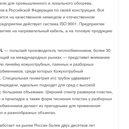
ели для промышленного и локального обогрева,
в в Российской Федерации по своей конструкции. Вся
ится на качественном немецком и отечественном
редприятии действует система ISO 9001. Предприятие
антию на нагревательный кабель, а на топовую продукцию
OL
— польский производитель теплообменников, более 30
ающий на международных рынках — представит вниманию
ю линейку кожухотрубных, паянных и разборных
обменников, среди которых Кожухотрубный
 Специальная геометрия его трубок удваивает
ередачи, идеально подходит для сред с высокой
 с большими объемами. Широкий спектр размеров пластин,
 и прокладок а также форм тиснения пластин у разборных
ообменников делают их пригодными для применения
ях и разнообразных объектах.
аботает на рынке России более двух десятков лет