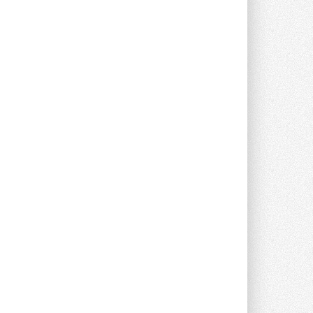
Новый фирменный магазин
Midea открылся в Сургуте
Компания «Даичи» совместно с
партнером «Энердрим» открыла новый
фирменный магазин Midea в Сургуте ...
29 ИЮЛЯ 2026
Токио — лидер по
интенсивности использования
кондиционеров
Данные получены в ходе очередного
опроса Daikin о восприятии жары ...
28 ИЮЛЯ 2026
CDU производства LG прошёл
валидацию NVIDIA для ИИ-дата-
центров
Компания становится официальным
партнёром NVIDIA по системам ...
28 ИЮЛЯ 2026
В Великобритании предлагают
сделать кондиционирование
обязательным для новостроек
Либеральные демократы внесли