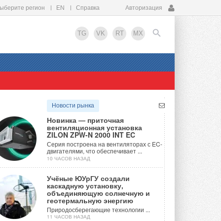
ыберите регион
EN
Справка
Авторизация
TG
VK
RT
MX
EN
Новости рынка
Новинка — приточная
вентиляционная установка
ZILON ZPW-N 2000 INT EC
Серия построена на вентиляторах с EC-
двигателями, что обеспечивает ...
10 ЧАСОВ НАЗАД
Учёные ЮУрГУ создали
каскадную установку,
объединяющую солнечную и
геотермальную энергию
Природосберегающие технологии ...
11 ЧАСОВ НАЗАД