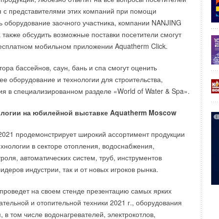
ь поручений президента РФ по бесплатному подключению
я с представителями этих компаний при помощи
 оборудования к сетям, решению проблемы «последней
ь оборудование заочного участника, компании NANJING
ной газификации страны. А вот кто из производителей
 также обсудить возможные поставки посетители смогут
т на рынке в итоге лидирующие позиции — зависит только
бесплатном мобильном приложении Aquatherm Click.
игроков.
ора бассейнов, саун, бань и спа смогут оценить
ее оборудование и технологии для строительства,
нные котлы
Газовые напольные котлы
я в специализированном разделе «World of Water & Spa».
ологии на юбилейной выставке Aquatherm Moscow
Уведомления отключены
2021 продемонстрирует широкий ассортимент продукции
хнологии в секторе отопления, водоснабжения,
роля, автоматических систем, труб, инструментов
лидеров индустрии, так и от новых игроков рынка.
проведет на своем стенде презентацию самых ярких
ательной и отопительной техники 2021 г., оборудования
, в том числе водонагревателей, электрокотлов,