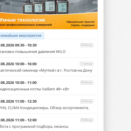
4 АВГУСТА 2026
Тепловые насосы в связке с
солнечной генерацией и
накопителем снижают
потребление на 60%
Исследователи из Италии установили ...
Ближайшие мероприятия
4 АВГУСТА 2026
.08.2026 09:30 - 10:30
Вебинар
«РУСКЛИМАТ Fest 2026» в Уфе
тановки повышения давления WILO
собрал свыше 700 профи
климатической отрасли
.08.2026 10:00 - 16:00
Семинар
Организатором выступил торгово-
производственный холдинг ...
актический семинар «MyHeat» в г. Ростов-на-Дону
3 АВГУСТА 2026
.08.2026 10:00 - 11:00
Вебинар
«Датарк» испытал модульный
нденсационные котлы Vaillant 48+ кВт
ЦОД с плотностью 54 кВт на
стойку
Испытания прошли на собственной
.08.2026 11:00 - 12:30
Вебинар
производственной площадке и были ...
YAL CLIMA Кондиционеры. Обзор ассортимента.
3 АВГУСТА 2026
Samsung выпускает VRF-
.08.2026 11:00 - 12:00
Вебинар
систему DVM на R32
бота с программой подбора, нюансы
Линейка включает семь типоразмеров