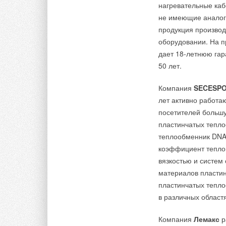
нагревательные каб
не имеющие аналого
продукция производ
оборудовании. На п
дает 18-летнюю гар
50 лет.
Компания
SECESP
лет активно работ
посетителей большу
пластинчатых тепло
теплообменник DNA.
коэффициент теплоп
вязкостью и систем
материалов пластин
пластинчатых тепл
в различных област
Компания
Лемакс
р