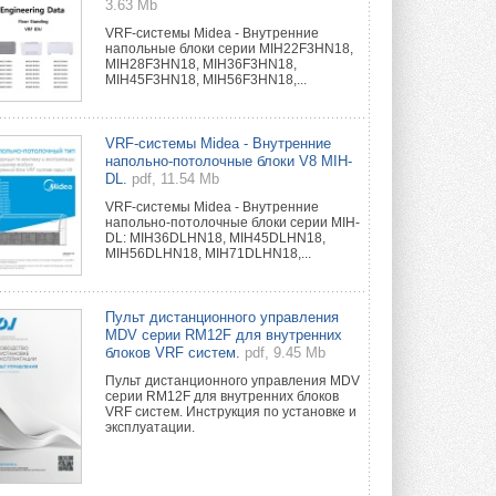
3.63 Mb
VRF-системы Midea - Внутренние
напольные блоки серии MIH22F3HN18,
MIH28F3HN18, MIH36F3HN18,
MIH45F3HN18, MIH56F3HN18,...
VRF-системы Midea - Внутренние
напольно-потолочные блоки V8 MIH-
DL.
pdf, 11.54 Mb
VRF-системы Midea - Внутренние
напольно-потолочные блоки серии MIH-
DL: MIH36DLHN18, MIH45DLHN18,
MIH56DLHN18, MIH71DLHN18,...
Пульт дистанционного управления
MDV серии RM12F для внутренних
блоков VRF систем.
pdf, 9.45 Mb
Пульт дистанционного управления MDV
серии RM12F для внутренних блоков
VRF систем. Инструкция по установке и
эксплуатации.