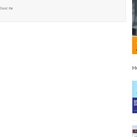
зык:
ru
Н