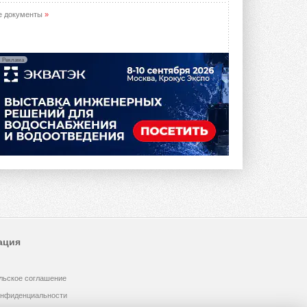
е документы
»
Реклама
ация
льское соглашение
онфиденциальности