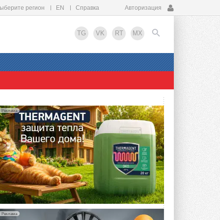
ыберите регион
EN
Справка
Авторизация
TG
VK
RT
MX
EN
Реклама
Реклама