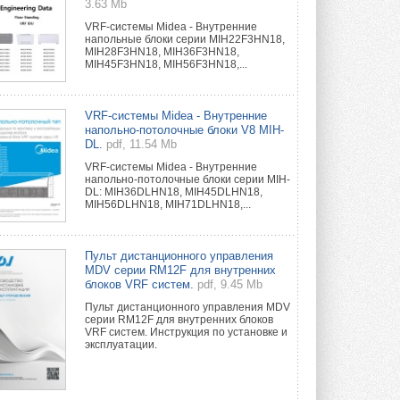
3.63 Mb
VRF-системы Midea - Внутренние
напольные блоки серии MIH22F3HN18,
MIH28F3HN18, MIH36F3HN18,
MIH45F3HN18, MIH56F3HN18,...
VRF-системы Midea - Внутренние
напольно-потолочные блоки V8 MIH-
DL.
pdf, 11.54 Mb
VRF-системы Midea - Внутренние
напольно-потолочные блоки серии MIH-
DL: MIH36DLHN18, MIH45DLHN18,
MIH56DLHN18, MIH71DLHN18,...
Пульт дистанционного управления
MDV серии RM12F для внутренних
блоков VRF систем.
pdf, 9.45 Mb
Пульт дистанционного управления MDV
серии RM12F для внутренних блоков
VRF систем. Инструкция по установке и
эксплуатации.