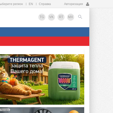
ыберите регион
EN
Справка
Авторизация
TG
VK
RT
MX
EN
Реклама
Реклама