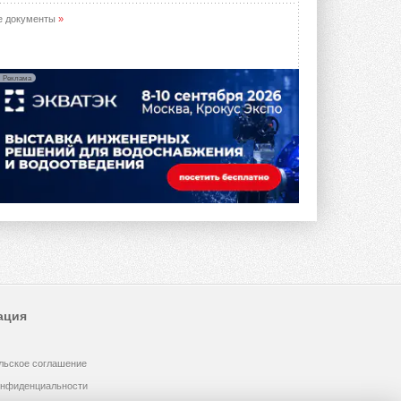
е документы
»
Реклама
ация
льское соглашение
онфиденциальности