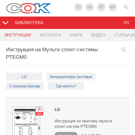
TG
VK
RT
MX
БИБЛИОТЕКА
EN
ИНСТРУКЦИИ
КАТАЛОГИ
КНИГИ
ВИДЕО
СТАТЬИ И
Инструкция на Мульти сплит-системы
PTEGM0
LG
Кондиционеры бытовые
Страница бренда
Где купить?
LG
Инструкция по монтажу мульти
сплит-систем PTEGM0