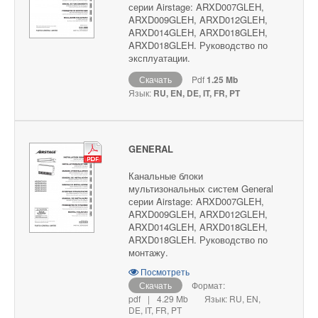
серии Airstage: ARXD007GLEH,
ARXD009GLEH, ARXD012GLEH,
ARXD014GLEH, ARXD018GLEH,
ARXD018GLEH. Руководство по
эксплуатации.
Скачать
Pdf
1.25 Mb
Язык:
RU, EN, DE, IT, FR, PT
GENERAL
Канальные блоки
мультизональных систем General
серии Airstage: ARXD007GLEH,
ARXD009GLEH, ARXD012GLEH,
ARXD014GLEH, ARXD018GLEH,
ARXD018GLEH. Руководство по
монтажу.
Посмотреть
Скачать
Формат:
pdf
|
4.29 Mb
Язык: RU, EN,
DE, IT, FR, PT