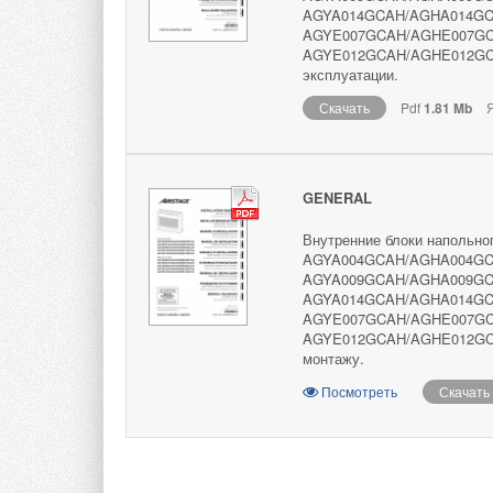
AGYA014GCAH/AGHA014GC
AGYE007GCAH/AGHE007GC
AGYE012GCAH/AGHE012GCA
эксплуатации.
Скачать
Pdf
1.81 Mb
Я
GENERAL
Внутренние блоки напольног
AGYA004GCAH/AGHA004GC
AGYA009GCAH/AGHA009GC
AGYA014GCAH/AGHA014GC
AGYE007GCAH/AGHE007GC
AGYE012GCAH/AGHE012GCA
монтажу.
Посмотреть
Скачать