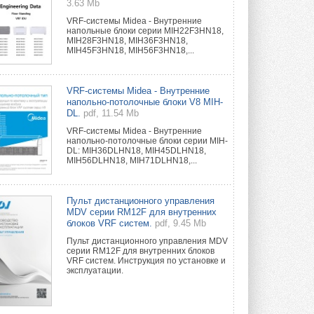
3.63 Mb
VRF-системы Midea - Внутренние
напольные блоки серии MIH22F3HN18,
MIH28F3HN18, MIH36F3HN18,
MIH45F3HN18, MIH56F3HN18,...
VRF-системы Midea - Внутренние
напольно-потолочные блоки V8 MIH-
DL.
pdf, 11.54 Mb
VRF-системы Midea - Внутренние
напольно-потолочные блоки серии MIH-
DL: MIH36DLHN18, MIH45DLHN18,
MIH56DLHN18, MIH71DLHN18,...
Пульт дистанционного управления
MDV серии RM12F для внутренних
блоков VRF систем.
pdf, 9.45 Mb
Пульт дистанционного управления MDV
серии RM12F для внутренних блоков
VRF систем. Инструкция по установке и
эксплуатации.