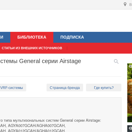
В
ИИ
БИБЛИОТЕКА
ПОДПИСКА
СТАТЬИ ИЗ ВНЕШНИХ ИСТОЧНИКОВ
стемы General серии Airstage
 VRF-системы
Страница бренда
Где купить?
о типа мультизональных систем General серии Airstage:
AH, AGYA007GCAH/AGHA007GCAH,
AH, AGYA012GCAH/AGHA012GCAH,