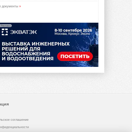
е документы
»
Реклама
ация
льское соглашение
онфиденциальности