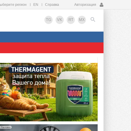
ыберите регион
EN
Справка
Авторизация
TG
VK
RT
MX
EN
Реклама
Реклама