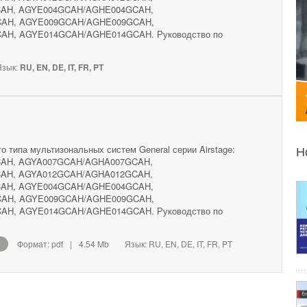
AH, AGYE004GCAH/AGHE004GCAH,
AH, AGYE009GCAH/AGHE009GCAH,
H, AGYE014GCAH/AGHE014GCAH. Руководство по
зык:
RU, EN, DE, IT, FR, PT
о типа мультизональных систем General серии Airstage:
Н
AH, AGYA007GCAH/AGHA007GCAH,
AH, AGYA012GCAH/AGHA012GCAH,
AH, AGYE004GCAH/AGHE004GCAH,
AH, AGYE009GCAH/AGHE009GCAH,
H, AGYE014GCAH/AGHE014GCAH. Руководство по
Формат: pdf
|
4.54 Mb
Язык: RU, EN, DE, IT, FR, PT