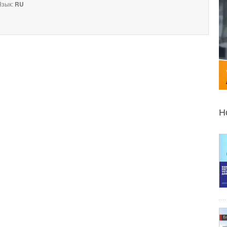
зык:
RU
Н