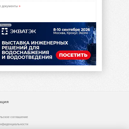
е документы
»
Реклама
ация
льское соглашение
онфиденциальности