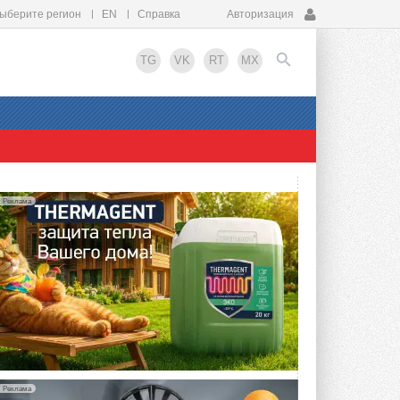
ыберите регион
EN
Справка
Авторизация
TG
VK
RT
MX
EN
Реклама
Реклама