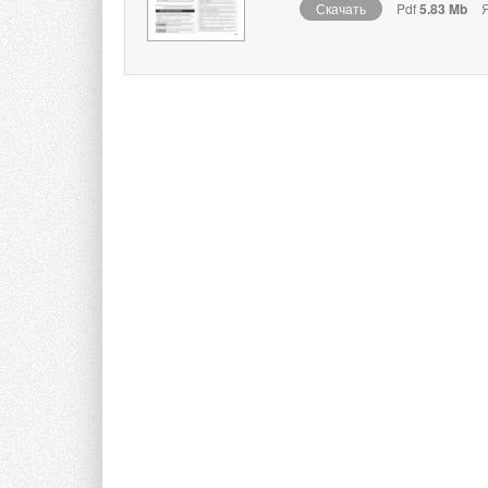
Скачать
Pdf
5.83 Mb
Я