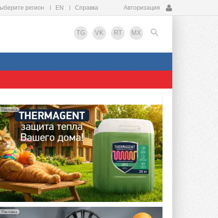
ыберите регион
EN
Справка
Авторизация
TG
VK
RT
MX
EN
Реклама
Реклама