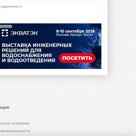
е документы
»
Реклама
ация
льское соглашение
онфиденциальности