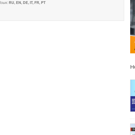
зык:
RU, EN, DE, IT, FR, PT
Н