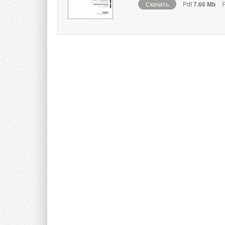
Скачать
Pdf
7.66 Mb
Я