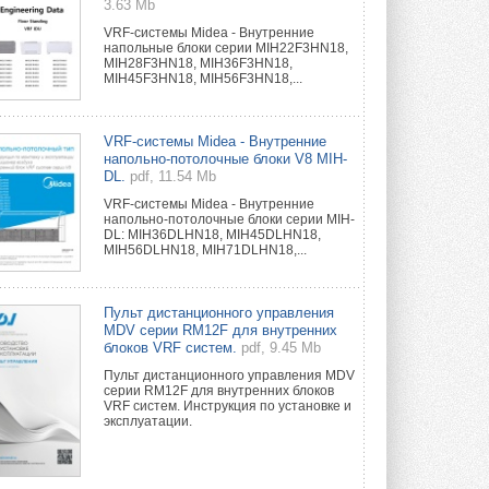
3.63 Mb
VRF-системы Midea - Внутренние
напольные блоки серии MIH22F3HN18,
MIH28F3HN18, MIH36F3HN18,
MIH45F3HN18, MIH56F3HN18,...
VRF-системы Midea - Внутренние
напольно-потолочные блоки V8 MIH-
DL.
pdf, 11.54 Mb
VRF-системы Midea - Внутренние
напольно-потолочные блоки серии MIH-
DL: MIH36DLHN18, MIH45DLHN18,
MIH56DLHN18, MIH71DLHN18,...
Пульт дистанционного управления
MDV серии RM12F для внутренних
блоков VRF систем.
pdf, 9.45 Mb
Пульт дистанционного управления MDV
серии RM12F для внутренних блоков
VRF систем. Инструкция по установке и
эксплуатации.