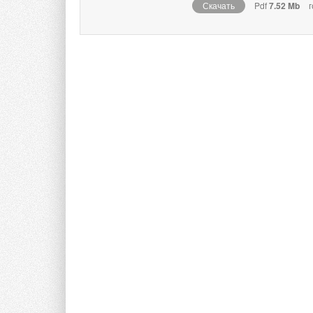
Скачать
Pdf
7.52 Mb
г