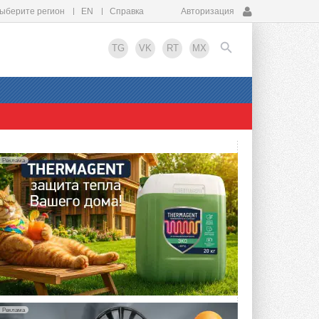
ыберите регион
EN
Справка
Авторизация
TG
VK
RT
MX
EN
Реклама
Реклама