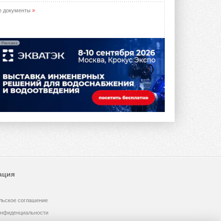
е документы
»
Реклама
ация
льское соглашение
онфиденциальности