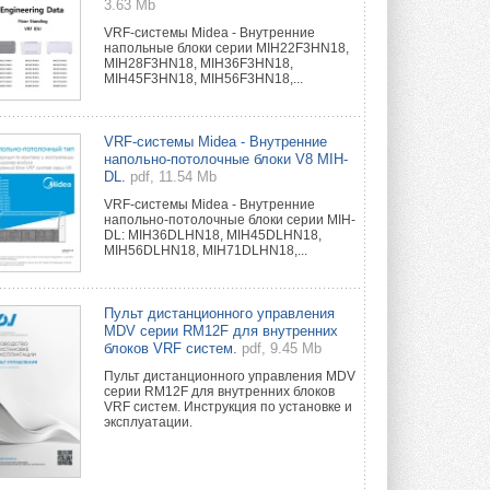
3.63 Mb
VRF-системы Midea - Внутренние
напольные блоки серии MIH22F3HN18,
MIH28F3HN18, MIH36F3HN18,
MIH45F3HN18, MIH56F3HN18,...
VRF-системы Midea - Внутренние
напольно-потолочные блоки V8 MIH-
DL.
pdf, 11.54 Mb
VRF-системы Midea - Внутренние
напольно-потолочные блоки серии MIH-
DL: MIH36DLHN18, MIH45DLHN18,
MIH56DLHN18, MIH71DLHN18,...
Пульт дистанционного управления
MDV серии RM12F для внутренних
блоков VRF систем.
pdf, 9.45 Mb
Пульт дистанционного управления MDV
серии RM12F для внутренних блоков
VRF систем. Инструкция по установке и
эксплуатации.