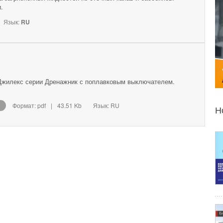
.
Язык:
RU
Джилекс серии Дренажник с поплавковым выключателем.
Формат: pdf
|
43.51 Kb
Язык: RU
Н