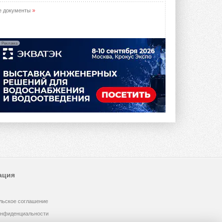
е документы
»
Реклама
ация
льское соглашение
онфиденциальности