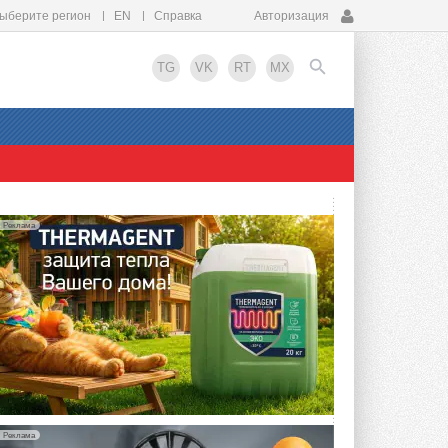
ыберите регион
EN
Справка
Авторизация
TG
VK
RT
MX
EN
Реклама
Реклама