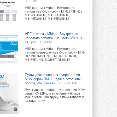
3.63 Mb
VRF-системы Midea - Внутренние
напольные блоки серии MIH22F3HN18,
MIH28F3HN18, MIH36F3HN18,
MIH45F3HN18, MIH56F3HN18,...
VRF-системы Midea - Внутренние
напольно-потолочные блоки V8 MIH-
DL.
pdf, 11.54 Mb
VRF-системы Midea - Внутренние
напольно-потолочные блоки серии MIH-
DL: MIH36DLHN18, MIH45DLHN18,
MIH56DLHN18, MIH71DLHN18,...
Пульт дистанционного управления
MDV серии RM12F для внутренних
блоков VRF систем.
pdf, 9.45 Mb
Пульт дистанционного управления MDV
серии RM12F для внутренних блоков
VRF систем. Инструкция по установке и
эксплуатации.