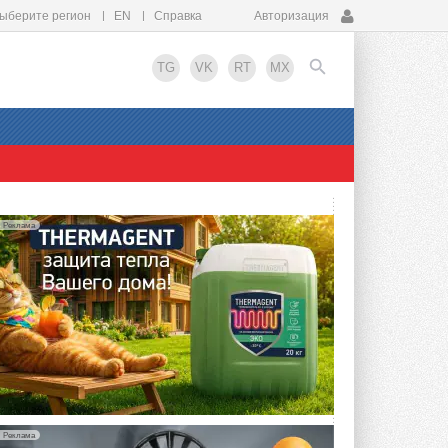
ыберите регион
EN
Справка
Авторизация
TG
VK
RT
MX
EN
Реклама
Реклама