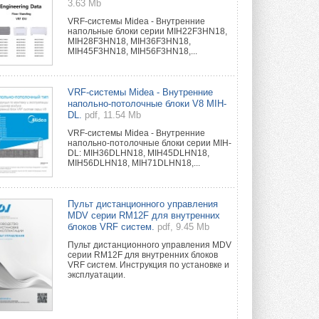
3.63 Mb
VRF-системы Midea - Внутренние
напольные блоки серии MIH22F3HN18,
MIH28F3HN18, MIH36F3HN18,
MIH45F3HN18, MIH56F3HN18,...
VRF-системы Midea - Внутренние
напольно-потолочные блоки V8 MIH-
DL.
pdf, 11.54 Mb
VRF-системы Midea - Внутренние
напольно-потолочные блоки серии MIH-
DL: MIH36DLHN18, MIH45DLHN18,
MIH56DLHN18, MIH71DLHN18,...
Пульт дистанционного управления
MDV серии RM12F для внутренних
блоков VRF систем.
pdf, 9.45 Mb
Пульт дистанционного управления MDV
серии RM12F для внутренних блоков
VRF систем. Инструкция по установке и
эксплуатации.