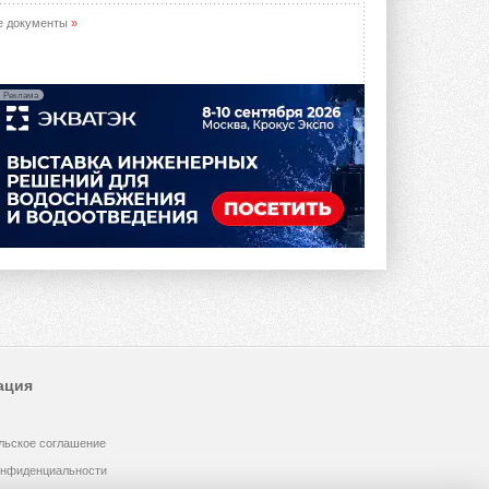
е документы
»
Реклама
ация
льское соглашение
онфиденциальности