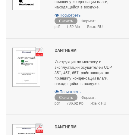
принципу конденсации влаги,
находящейся в воздухе.
Посмотреть
Скачать
Формат:
pdf
|
1.52 Mb
Язык: RU
DANTHERM
Инструкция по монтажу и
эксплуатации осушителей CDP
35T, 45T, 65T, работающих по
принципу конденсации влаги,
находящейся в воздухе.
Посмотреть
Скачать
Формат:
pdf
|
786.62 Kb
Язык: RU
DANTHERM