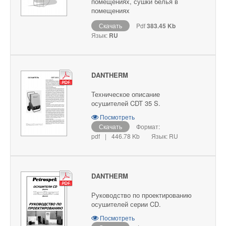
помещениях, сушки белья в
помещениях
Скачать
Pdf
383.45 Kb
Язык:
RU
DANTHERM
Техническое описание
осушителей CDT 35 S.
Посмотреть
Скачать
Формат:
pdf
|
446.78 Kb
Язык: RU
DANTHERM
Руководство по проектированию
осушителей серии CD.
Посмотреть