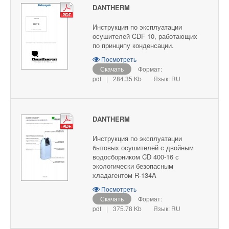
DANTHERM
Инструкция по эксплуатации
осушителей CDF 10, работающих
по принципу конденсации.
Посмотреть
Скачать
Формат:
pdf
|
284.35 Kb
Язык: RU
DANTHERM
Инструкция по эксплуатации
бытовых осушителей с двойным
водосборником CD 400-16 с
экологически безопасным
хладагентом R-134A
Посмотреть
Скачать
Формат:
pdf
|
375.78 Kb
Язык: RU