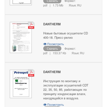
Скачать
Формат:
pdf
|
1.73 Mb
Язык: RU
DANTHERM
Новые бытовые осушители CD
400-18. Пресс-релиз
Посмотреть
Скачать
Формат:
pdf
|
153.37 Kb
Язык: RU
DANTHERM
Инструкция по монтажу и
эксплуатации осушителей CDT
22, 35, 50, 85, работающих по
принципу конденсации влаги,
находящейся в воздухе.
Посмотреть