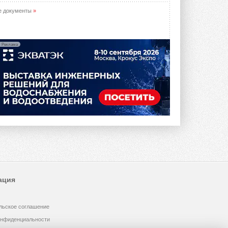
е документы
»
Реклама
ация
льское соглашение
онфиденциальности