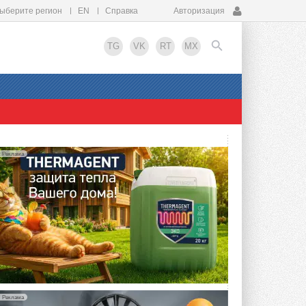
ыберите регион
EN
Справка
Авторизация
TG
VK
RT
MX
EN
Реклама
Реклама