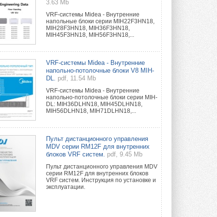
3.63 Mb
VRF-системы Midea - Внутренние
напольные блоки серии MIH22F3HN18,
MIH28F3HN18, MIH36F3HN18,
MIH45F3HN18, MIH56F3HN18,...
VRF-системы Midea - Внутренние
напольно-потолочные блоки V8 MIH-
DL.
pdf, 11.54 Mb
VRF-системы Midea - Внутренние
напольно-потолочные блоки серии MIH-
DL: MIH36DLHN18, MIH45DLHN18,
MIH56DLHN18, MIH71DLHN18,...
Пульт дистанционного управления
MDV серии RM12F для внутренних
блоков VRF систем.
pdf, 9.45 Mb
Пульт дистанционного управления MDV
серии RM12F для внутренних блоков
VRF систем. Инструкция по установке и
эксплуатации.