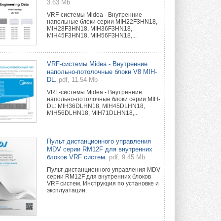
3.63 Mb
VRF-системы Midea - Внутренние
напольные блоки серии MIH22F3HN18,
MIH28F3HN18, MIH36F3HN18,
MIH45F3HN18, MIH56F3HN18,...
VRF-системы Midea - Внутренние
напольно-потолочные блоки V8 MIH-
DL.
pdf, 11.54 Mb
VRF-системы Midea - Внутренние
напольно-потолочные блоки серии MIH-
DL: MIH36DLHN18, MIH45DLHN18,
MIH56DLHN18, MIH71DLHN18,...
Пульт дистанционного управления
MDV серии RM12F для внутренних
блоков VRF систем.
pdf, 9.45 Mb
Пульт дистанционного управления MDV
серии RM12F для внутренних блоков
VRF систем. Инструкция по установке и
эксплуатации.