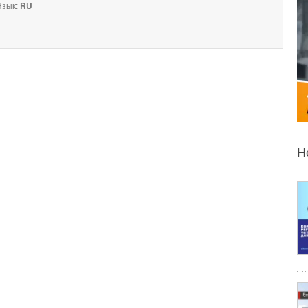
зык:
RU
Н