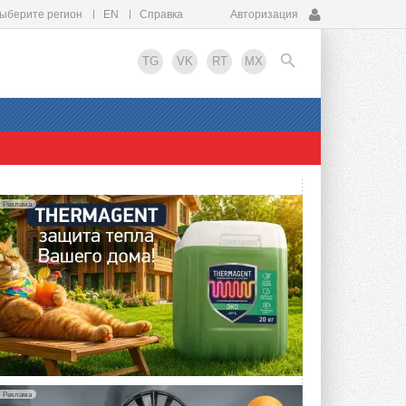
ыберите регион
EN
Справка
Авторизация
TG
VK
RT
MX
EN
Реклама
Реклама