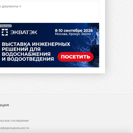
е документы
»
Реклама
ация
льское соглашение
онфиденциальности