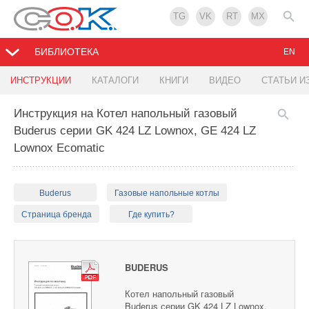
TG
VK
RT
MX
БИБЛИОТЕКА
EN
ИНСТРУКЦИИ
КАТАЛОГИ
КНИГИ
ВИДЕО
СТАТЬИ И
Инструкция на Котел напольный газовый
Buderus серии GK 424 LZ Lownox, GE 424 LZ
Lownox Ecomatic
Buderus
Газовые напольные котлы
Страница бренда
Где купить?
BUDERUS
Котел напольный газовый
Buderus серии GK 424 LZ Lownox,