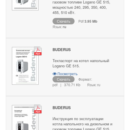
газовом топливе Logano GE 515,
мощностью 240, 295, 350, 400,
455, 510 кВт.
Скачать
Pdf
3.95 Mb
Язык:
ru
BUDERUS
Техпаспорт на котел напольный
Logano GE 515.
Посмотреть
Скачать
Формат:
pdf
|
370.71 Kb
Язык: ru
BUDERUS
Инструкция по эксплуатации
котла напольного на дизельном и
газовом топливе Logano GE 515,