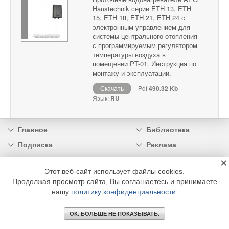
Haustechnik серии ETH 13, ETH
15, ETH 18, ETH 21, ETH 24 с
электронным управлением для
системы центрального отопления
с программируемым регулятором
температуры воздуха в
помещении PT-01. Инструкция по
монтажу и эксплуатации.
Скачать
Pdf
490.32 Kb
Язык:
RU
Главное
Библиотека
Подписка
Реклама
Информация
×
Этот веб-сайт использует файлы cookies.
Продолжая просмотр сайта, Вы соглашаетесь и принимаете
© 2002 - 2026 OOO Издательский дом «МЕДИА ТЕХНОЛОДЖИ» +7 (495) 665-00-
00
нашу
политику конфиденциальности
.
ОК. БОЛЬШЕ НЕ ПОКАЗЫВАТЬ.