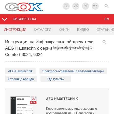
TG
VK
RT
MX
БИБЛИОТЕКА
EN
ИНСТРУКЦИИ
КАТАЛОГИ
КНИГИ
ВИДЕО
СТАТЬИ И
Инструкция на Инфракрасные обогреватели
AEG Haustechnik серии IR
Comfort 3024, 6024
AEG Haustechnik
Электрообогреватели, тепловентиляторы
Страница бренда
Где купить?
AEG HAUSTECHNIK
Коротковолновые инфракрасные
обогреватели AEG Haustechnik