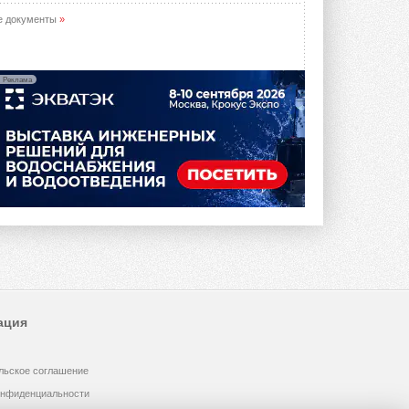
е документы
»
Реклама
ация
льское соглашение
онфиденциальности