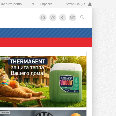
ыберите регион
EN
Справка
Авторизация
TG
VK
RT
MX
EN
Реклама
Реклама