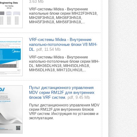
3.63 Mb
VRF-системы Midea - Внутренние
напольные блоки серии MIH22F3HN18,
MIH28F3HN18, MIH36F3HN18,
MIH45F3HN18, MIH56F3HN18,...
VRF-системы Midea - Внутренние
напольно-потолочные блоки V8 MIH-
DL.
pdf, 11.54 Mb
VRF-системы Midea - Внутренние
напольно-потолочные блоки серии MIH-
DL: MIH36DLHN18, MIH45DLHN18,
MIH56DLHN18, MIH71DLHN18,...
Пульт дистанционного управления
MDV серии RM12F для внутренних
блоков VRF систем.
pdf, 9.45 Mb
Пульт дистанционного управления MDV
серии RM12F для внутренних блоков
VRF систем. Инструкция по установке и
эксплуатации.