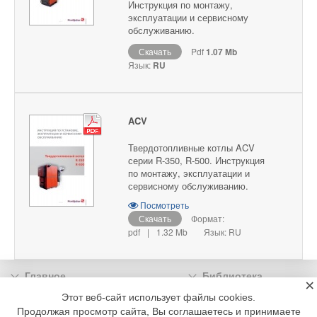
Инструкция по монтажу,
эксплуатации и сервисному
обслуживанию.
Скачать
Pdf
1.07 Mb
Язык:
RU
ACV
Твердотопливные котлы ACV
серии R-350, R-500. Инструкция
по монтажу, эксплуатации и
сервисному обслуживанию.
Посмотреть
Скачать
Формат:
pdf
|
1.32 Mb
Язык: RU
Главное
Библиотека
×
Подписка
Реклама
Этот веб-сайт использует файлы cookies.
Продолжая просмотр сайта, Вы соглашаетесь и принимаете