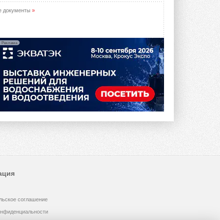
е документы
»
Реклама
ация
льское соглашение
онфиденциальности