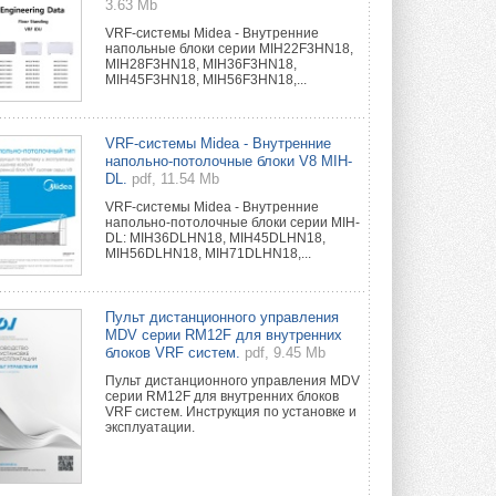
3.63 Mb
VRF-системы Midea - Внутренние
напольные блоки серии MIH22F3HN18,
MIH28F3HN18, MIH36F3HN18,
MIH45F3HN18, MIH56F3HN18,...
VRF-системы Midea - Внутренние
напольно-потолочные блоки V8 MIH-
DL.
pdf, 11.54 Mb
VRF-системы Midea - Внутренние
напольно-потолочные блоки серии MIH-
DL: MIH36DLHN18, MIH45DLHN18,
MIH56DLHN18, MIH71DLHN18,...
Пульт дистанционного управления
MDV серии RM12F для внутренних
блоков VRF систем.
pdf, 9.45 Mb
Пульт дистанционного управления MDV
серии RM12F для внутренних блоков
VRF систем. Инструкция по установке и
эксплуатации.