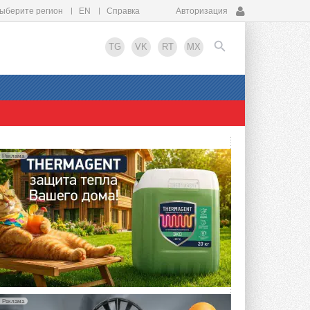
ыберите регион
EN
Справка
Авторизация
TG
VK
RT
MX
EN
Реклама
Реклама