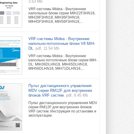
3.63 Mb
VRF-системы Midea - Внутренние
напольные блоки серии MIH22F3HN18,
MIH28F3HN18, MIH36F3HN18,
MIH45F3HN18, MIH56F3HN18,...
VRF-системы Midea - Внутренние
напольно-потолочные блоки V8 MIH-
DL.
pdf, 11.54 Mb
VRF-системы Midea - Внутренние
напольно-потолочные блоки серии MIH-
DL: MIH36DLHN18, MIH45DLHN18,
MIH56DLHN18, MIH71DLHN18,...
Пульт дистанционного управления
MDV серии RM12F для внутренних
блоков VRF систем.
pdf, 9.45 Mb
Пульт дистанционного управления MDV
серии RM12F для внутренних блоков
VRF систем. Инструкция по установке и
эксплуатации.