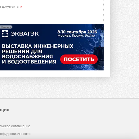
е документы
»
Реклама
ация
льское соглашение
онфиденциальности