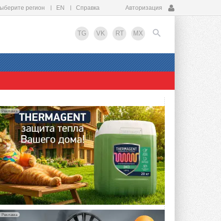
ыберите регион
EN
Справка
Авторизация
TG
VK
RT
MX
EN
Реклама
Реклама