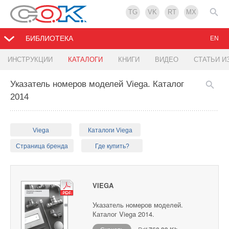
TG
VK
RT
MX
БИБЛИОТЕКА
EN
ИНСТРУКЦИИ
КАТАЛОГИ
КНИГИ
ВИДЕО
СТАТЬИ И
Указатель нoмepов мoделeй Viega. Каталог
2014
Viega
Каталоги Viega
Страница бренда
Где купить?
VIEGA
Указатель нoмepов мoделeй.
Каталог Viega 2014.