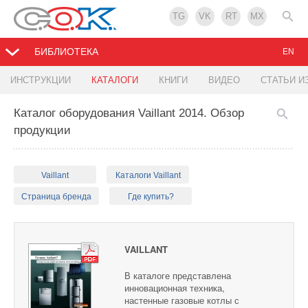
TG
VK
RT
MX
БИБЛИОТЕКА
EN
ИНСТРУКЦИИ
КАТАЛОГИ
КНИГИ
ВИДЕО
СТАТЬИ И
Каталог оборудования Vaillant 2014. Обзор
продукции
Vaillant
Каталоги Vaillant
Страница бренда
Где купить?
VAILLANT
В каталоге представлена
инновационная техника,
настенные газовые котлы с