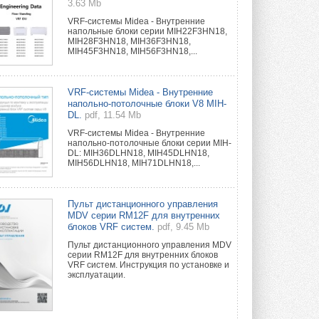
3.63 Mb
VRF-системы Midea - Внутренние
напольные блоки серии MIH22F3HN18,
MIH28F3HN18, MIH36F3HN18,
MIH45F3HN18, MIH56F3HN18,...
VRF-системы Midea - Внутренние
напольно-потолочные блоки V8 MIH-
DL.
pdf, 11.54 Mb
VRF-системы Midea - Внутренние
напольно-потолочные блоки серии MIH-
DL: MIH36DLHN18, MIH45DLHN18,
MIH56DLHN18, MIH71DLHN18,...
Пульт дистанционного управления
MDV серии RM12F для внутренних
блоков VRF систем.
pdf, 9.45 Mb
Пульт дистанционного управления MDV
серии RM12F для внутренних блоков
VRF систем. Инструкция по установке и
эксплуатации.