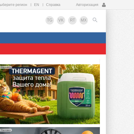
ыберите регион
EN
Справка
Авторизация
TG
VK
RT
MX
EN
Реклама
Реклама