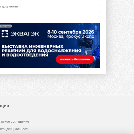
е документы
»
Реклама
ация
льское соглашение
онфиденциальности