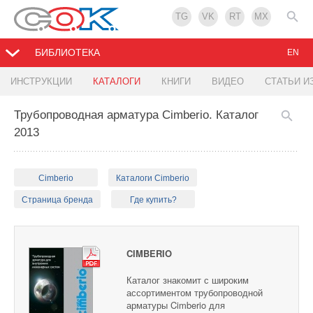
TG
VK
RT
MX
БИБЛИОТЕКА
EN
ИНСТРУКЦИИ
КАТАЛОГИ
КНИГИ
ВИДЕО
СТАТЬИ И
Трубопроводная арматура Cimberio. Каталог
2013
Cimberio
Каталоги Cimberio
Страница бренда
Где купить?
CIMBERIO
Каталог знакомит с широким
ассортиментом трубопроводной
арматуры Cimberio для